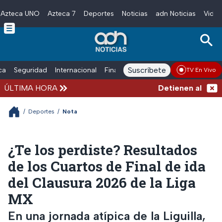
Azteca UNO
Azteca 7
Deportes
Noticias
adn Noticias
Video
Skip to main content
Suscríbete
ica
Seguridad
Internacional
Finanzas
adn Noticias Radio
Esp
TV En Vivo
ÚLTIMA HORA
Detienen al exgobe
/
Deportes
/
Nota
¿Te los perdiste? Resultados
de los Cuartos de Final de ida
del Clausura 2026 de la Liga
MX
En una jornada atípica de la Liguilla,