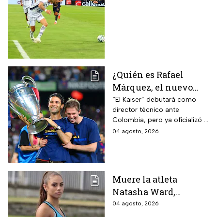
Leagues Cup 2026
¿Quién es Rafael
Márquez, el nuevo
entrenador de la
“El Kaiser” debutará como
director técnico ante
Selección Mexicana
Colombia, pero ya oficializó la
que debutará con
fecha de su primer encuentro
04 agosto, 2026
Colombia, Perú y
contra Estados Unidos, el
EUA?
máximo rival de la zona para
México
Muere la atleta
Natasha Ward,
promesa del atletismo
04 agosto, 2026