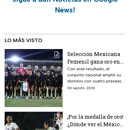
News!
LO MÁS VISTO
Selección Mexicana
Femenil gana oro en
Juegos
Con este resultado, el
conjunto nacional amplió su
Centroamericanos; el
dominio con cuatro preseas
camino de México a la
doradas de forma
06 agosto, 2026
gloria
consecutiva
¡Por la medalla de oro!
¿Dónde ver el México