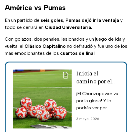
América vs Pumas
En un partido de
seis goles
,
Pumas dejó ir la ventaja
y
todo se cerrará en
Ciudad Universitaria.
Con golazos, dos penales, lesionados y un juego de ida y
vuelta, el
Clásico Capitalino
no defraudó y fue uno de los
más emocionantes de los
cuartos de final
.
Inicia el
camino por el
tricampeonato:
¡El Chorizopower va
Hora y dónde
por la gloria! Y lo
ver el Toluca vs
podrás ver por
Pachuca de la
Azteca Deportes
3 mayo, 2026
Liga MX
con los mejores
comentaristas;