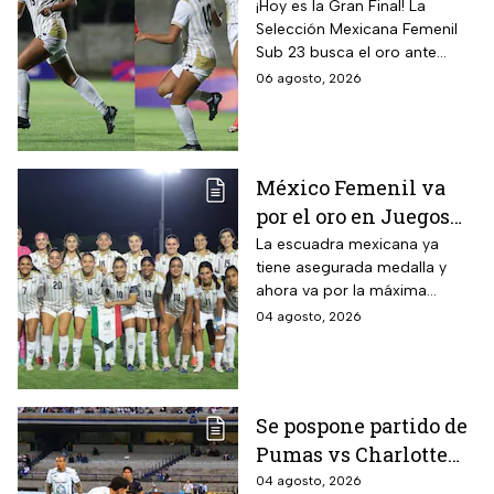
vs Colombia Femenil?
¡Hoy es la Gran Final! La
Selección Mexicana Femenil
Así puedes seguir la
Sub 23 busca el oro ante
Gran Final EN VIVO
Colombia en los Juegos
06 agosto, 2026
Centroamericanos y del
Caribe Santo Domingo 2026.
México Femenil va
por el oro en Juegos
Centroamericanos; ya
La escuadra mexicana ya
tiene asegurada medalla y
conoce a su rival
ahora va por la máxima
presea en los Juegos
04 agosto, 2026
Centroamericanos
Se pospone partido de
Pumas vs Charlotte
FC en el inicio de la
04 agosto, 2026