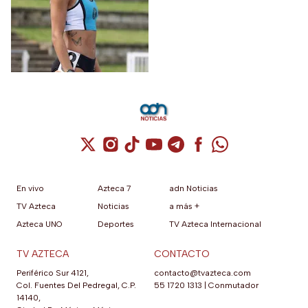
mundial a los 21 años
de edad
Cuenta de X / Twitter (se abre en una nuev
Cuenta de Instagram (se abre en una n
Cuenta de TikTok (se abre en una
Cuenta de YouTube (se abre 
Cuenta de Telegram (se a
Cuenta de Facebook 
Cuenta de Whats
En vivo
Azteca 7
adn Noticias
TV Azteca
Noticias
a más +
Azteca UNO
Deportes
TV Azteca Internacional
TV AZTECA
CONTACTO
Periférico Sur 4121,
contacto@tvazteca.com
Col. Fuentes Del Pedregal, C.P.
55 1720 1313
|
Conmutador
14140,