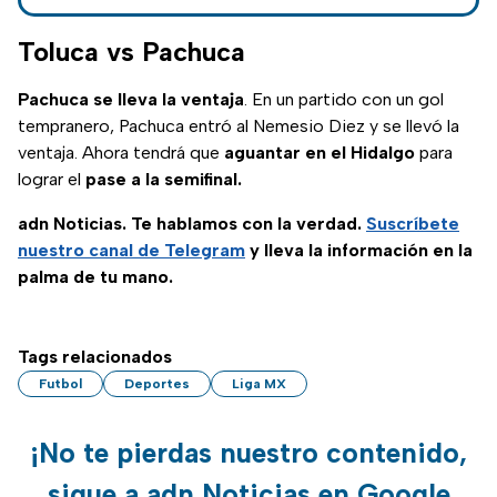
conoce todos los
detalles de los
Toluca vs Pachuca
Cuartos de Final de
la Liga MX
Pachuca se lleva la ventaja
. En un partido con un gol
tempranero, Pachuca entró al Nemesio Diez y se llevó la
ventaja. Ahora tendrá que
aguantar en el Hidalgo
para
lograr el
pase a la semifinal.
adn Noticias. Te hablamos con la verdad.
Suscríbete
nuestro canal de Telegram
y lleva la información en la
palma de tu mano.
Tags relacionados
Futbol
Deportes
Liga MX
¡No te pierdas nuestro contenido,
sigue a adn Noticias en Google