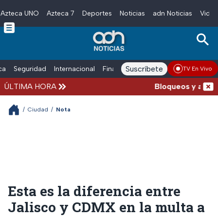
Azteca UNO
Azteca 7
Deportes
Noticias
adn Noticias
Video
Skip to main content
Suscríbete
ica
Seguridad
Internacional
Finanzas
adn Noticias Radio
Esp
TV En Vivo
ÚLTIMA HORA
Bloqueos y accident
/
Ciudad
/
Nota
Esta es la diferencia entre
Jalisco y CDMX en la multa a