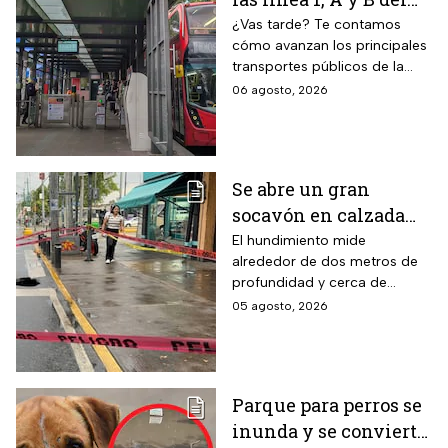
Metro CDMX;
¿Vas tarde? Te contamos
cómo avanzan los principales
Metrobús sin
transportes públicos de la
contratiempos hoy
capital durante este jueves.
06 agosto, 2026
jueves 6 de agosto
Se abre un gran
socavón en calzada
Taxqueña tras paso de
El hundimiento mide
alrededor de dos metros de
Trolebús
profundidad y cerca de
cuatro metros de diámetro.
05 agosto, 2026
Parque para perros se
inunda y se convierte