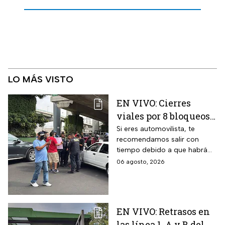
LO MÁS VISTO
EN VIVO: Cierres
viales por 8 bloqueos
en CDMX hoy
Si eres automovilista, te
recomendamos salir con
tiempo debido a que habrá
cierres viales por
06 agosto, 2026
manifestaciones y bloqueos
en varias alcaldías de CDMX.
EN VIVO: Retrasos en
las línea 1, A y B del