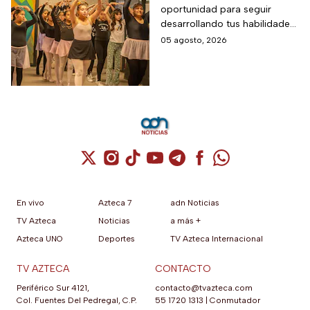
oportunidad para seguir
requisitos para recibir
desarrollando tus habilidades
hasta 10 mil pesos
puedes registrarte para la
05 agosto, 2026
Beca para Desarrollo de
Talento de PILARES.
Cuenta de X / Twitter (se abre en una nuev
Cuenta de Instagram (se abre en una n
Cuenta de TikTok (se abre en una
Cuenta de YouTube (se abre 
Cuenta de Telegram (se a
Cuenta de Facebook 
Cuenta de Whats
En vivo
Azteca 7
adn Noticias
TV Azteca
Noticias
a más +
Azteca UNO
Deportes
TV Azteca Internacional
TV AZTECA
CONTACTO
Periférico Sur 4121,
contacto@tvazteca.com
Col. Fuentes Del Pedregal, C.P.
55 1720 1313
|
Conmutador