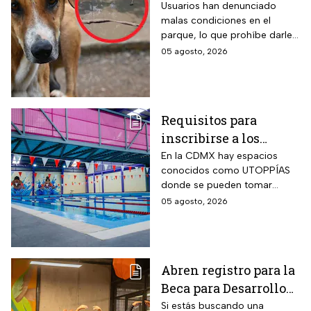
en foco de infección;
Usuarios han denunciado
malas condiciones en el
el área canina está
parque, lo que prohíbe darle
inutilizable
un uso adecuado
05 agosto, 2026
Requisitos para
inscribirse a los
talleres de la UTOPÍA
En la CDMX hay espacios
conocidos como UTOPPÍAS
Coyoacán
donde se pueden tomar
talleres y practicar deportes y
05 agosto, 2026
habrá uno nuevo en
Coyoacán.
Abren registro para la
Beca para Desarrollo
de Talento PILARES;
Si estás buscando una