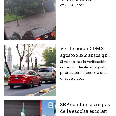
colapsan Periférico
07 agosto, 2026
sur; hay caos y
encharcamientos
severos
Verificación CDMX
agosto 2026: autos que
deben hacer el
Si no realizas la verificación
correspondiente en agosto,
trámite y posibles
podrías ser acreedor a una
multas
sanción económica
07 agosto, 2026
SEP cambia las reglas
de la escolta escolar: