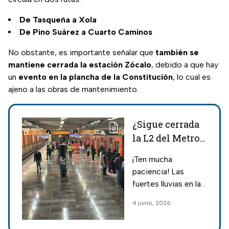
De Tasqueña a Xola
De Pino Suárez a Cuarto Caminos
No obstante, es importante señalar que
también se
mantiene cerrada la estación Zócalo
, debido a que hay
un
evento en la plancha de la Constitución
, lo cual es
ajeno a las obras de mantenimiento.
¿Sigue cerrada
la L2 del Metro
CDMX? Hay
¡Ten mucha
demoras por
paciencia! Las
lluvia y Línea 4
fuertes lluvias en la
del Metrobús
CDMX provocan
4 junio, 2026
con desvíos hoy
retrasos de hasta
4 de junio
20 minutos en el