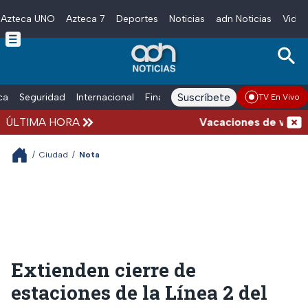
Azteca UNO
Azteca 7
Deportes
Noticias
adn Noticias
Video
Skip to main content
Suscríbete
ica
Seguridad
Internacional
Finanzas
adn Noticias Radio
Esp
TV En Vivo
ÚLTIMA HORA
Vacaciones de verano co
/
Ciudad
/
Nota
Extienden cierre de
estaciones de la Línea 2 del