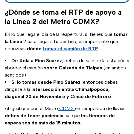
Metro CDMX;
siguen las
¿Dónde se toma el RTP de apoyo a
afectaciones en la
la Línea 2 del Metro CDMX?
línea 4 del
Metrobús.
En lo que llega el día de la reapertura, si tienes que
tomar
la Línea
2 para llegar a tu destino, es importante que
conozcas
dónde
tomar el camión de RTP
:
De Xola a Pino Suárez
, debes de salir de la estación y
abordar el camión
sobre Calzada de Tlalpan
(en ambos
sentidos)
Si lo tomas desde Pino Suárez
, entonces debes
dirigirte a la
intersección entra Chimalpopoca,
diagonal 20 de Noviembre y Cinco de Febrero
Al igual que con el Metro
CDMX
en temporada de lluvias
debes de tener paciencia
, ya que
los tiempos de
espera son de más de 15 minutos
.