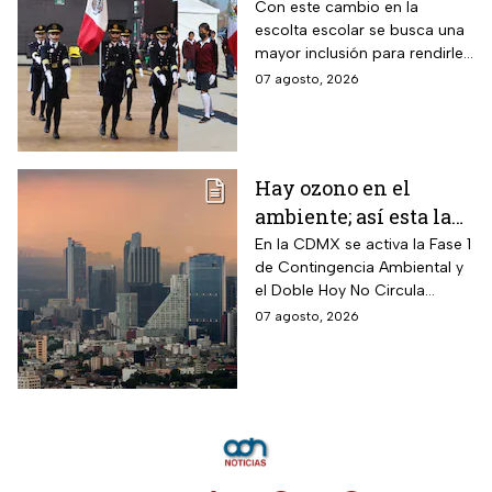
¿cómo se elegirá a los
Con este cambio en la
escolta escolar se busca una
alumnos a partir de
mayor inclusión para rendirle
ahora?
honores a la bandera
07 agosto, 2026
Hay ozono en el
ambiente; así esta la
calidad del aire en
En la CDMX se activa la Fase 1
de Contingencia Ambiental y
CDMX hoy
el Doble Hoy No Circula
cuando hay altos índices de
07 agosto, 2026
contaminación.