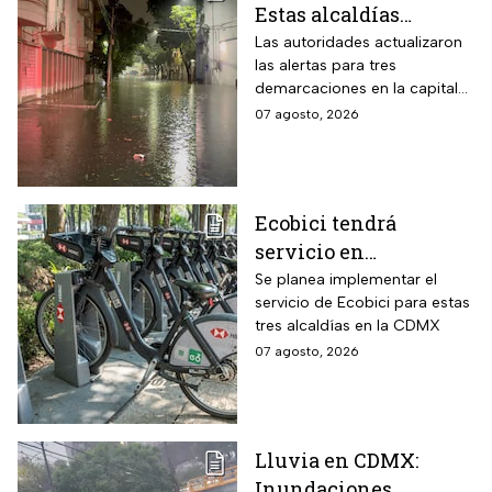
Estas alcaldías
registran lluvias
Las autoridades actualizaron
las alertas para tres
intensas e
demarcaciones en la capital
inundaciones este
del país por las intensas
07 agosto, 2026
viernes 7 de agosto
lluvias
Ecobici tendrá
servicio en
Iztapalapa, Tlalpan e
Se planea implementar el
servicio de Ecobici para estas
Iztacalco; preparan
tres alcaldías en la CDMX
nuevas estaciones
07 agosto, 2026
Lluvia en CDMX:
Inundaciones