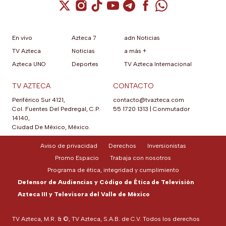
Cuenta de X / Twitter (se abre en una nuev
Cuenta de Instagram (se abre en una n
Cuenta de TikTok (se abre en una
Cuenta de YouTube (se abre 
Cuenta de Telegram (se a
Cuenta de Facebook 
Cuenta de Whats
En vivo
Azteca 7
adn Noticias
TV Azteca
Noticias
a más +
Azteca UNO
Deportes
TV Azteca Internacional
TV AZTECA
CONTACTO
Periférico Sur 4121,
contacto@tvazteca.com
Col. Fuentes Del Pedregal, C.P.
55 1720 1313
|
Conmutador
14140,
Ciudad De México, México.
Aviso de privacidad
Derechos
Inversionistas
Promo Espacio
Trabaja con nosotros
Programa de ética, integridad y cumplimiento
Defensor de Audiencias y Código de Ética de Televisión
Azteca III y Televisora del Valle de México
TV Azteca, M.R. & ©, TV Azteca, S.A.B. de C.V. Todos los derechos