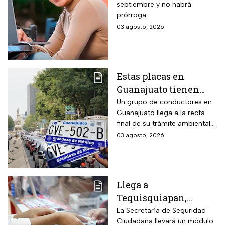
septiembre y no habrá
$3,000 pesos para
prórroga
estudiantes de todos
03 agosto, 2026
los niveles: fecha
límite y requisitos
para aplicar
Estas placas en
Guanajuato tienen
hasta el 31 de agosto
Un grupo de conductores en
Guanajuato llega a la recta
2026 para realizar la
final de su trámite ambiental
verificación
semestral. El descuido cuesta
03 agosto, 2026
vehicular o habrá
más de dos mil pesos y
multas de más de
compromete la circulación
legal del vehículo.
$2,000
Llega a
Tequisquiapan,
Querétaro, unidad
La Secretaría de Seguridad
Ciudadana llevará un módulo
móvil de licencia de