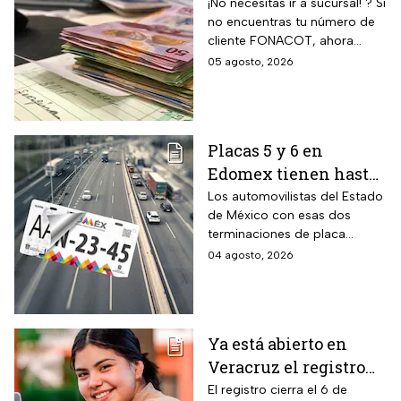
Así puedes
¡No necesitas ir a sucursal! ? Si
no encuentras tu número de
recuperarlo y
cliente FONACOT, ahora
consultar tu crédito
puedes recuperarlo y
05 agosto, 2026
2026
consultar tu crédito
fácilmente.
Placas 5 y 6 en
Edomex tienen hasta
el 31 de agosto 2026
Los automovilistas del Estado
de México con esas dos
para realizar la
terminaciones de placa
verificación
enfrentan el cierre de su
04 agosto, 2026
vehicular o recibirán
periodo este mes. Quien no
esta multa
cumpla con la revisión de
emisiones antes de que
acabe agosto pagará una
Ya está abierto en
sanción de miles de pesos.
Veracruz el registro
para becas de hasta
El registro cierra el 6 de