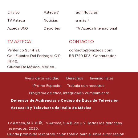
En vivo
Azteca 7
adn Noticias
TV Azteca
Noticias
a más +
Azteca UNO
Deportes
TV Azteca Internacional
TV AZTECA
CONTACTO
Periférico Sur 4121,
contacto@tvazteca.com
Col. Fuentes Del Pedregal, C.P.
55 1720 1313
|
Conmutador
14140,
Ciudad De México, México.
Aviso de privacidad
Derechos
Inversionistas
Promo Espacio
Trabaja con nosotros
Programa de ética, integridad y cumplimiento
Defensor de Audiencias y Código de Ética de Televisión
Azteca III y Televisora del Valle de México
TV Azteca, M.R. & ©, TV Azteca, S.A.B. de C.V. Todos los derechos
reservados, 2025.
Queda prohibida la reproducción total o parcial sin la autorización