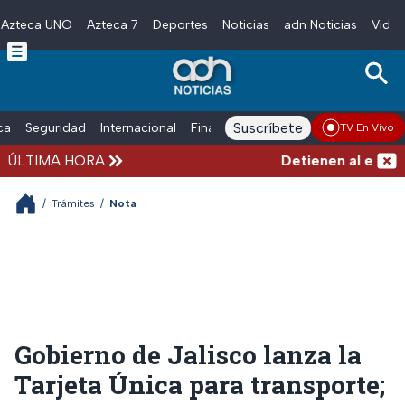
Azteca UNO
Azteca 7
Deportes
Noticias
adn Noticias
Video
Skip to main content
Suscríbete
ica
Seguridad
Internacional
Finanzas
adn Noticias Radio
Esp
TV En Vivo
ÚLTIMA HORA
Detienen al exgober
/
Trámites
/
Nota
Gobierno de Jalisco lanza la
Tarjeta Única para transporte;