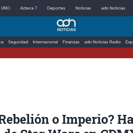
a UNO
Azteca 7
Deportes
Noticias
adn Noticias
ica
Seguridad
Internacional
Finanzas
adn Noticias Radio
Esp
Rebelión o Imperio? H