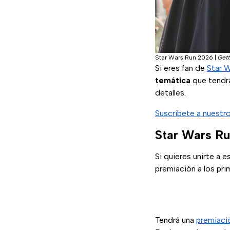
Star Wars Run 2026
|
Get
Si eres fan de
Star 
temática
que tendr
detalles.
Suscríbete a nuestr
Star Wars R
Si quieres unirte a 
premiación a los pri
Tendrá una
premiaci