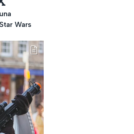
X
 una
 Star Wars