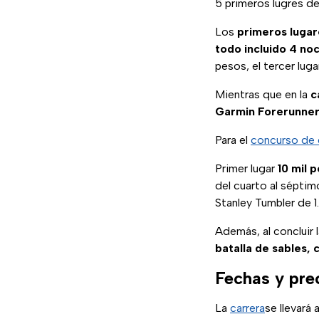
5 primeros lugres de
Los
primeros lugar
todo incluido 4 no
pesos, el tercer luga
Mientras que en la
c
Garmin Forerunne
Para el
concurso de 
Primer lugar
10 mil 
del cuarto al séptim
Stanley Tumbler de 1.1
Además, al concluir 
batalla de sables,
Fechas y pre
La
carrera
se llevará 