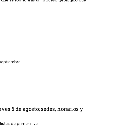
ja que se formó tras un proceso geológico que
 septiembre
s 6 de agosto; sedes, horarios y
istas de primer nivel.