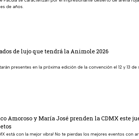
e Pacula se caracterizan por el impresionante desierto de arena ro
es de años.
tados de lujo que tendrá la Animole 2026
tarán presentes en la próxima edición de la convención el 12 y 13 de
o Amoroso y María José prenden la CDMX este jueve
letos
MX está con la mejor vibra! No te pierdas los mejores eventos con art