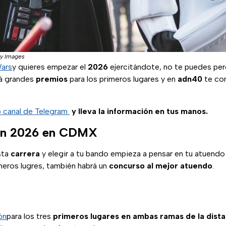
ty Images
Wars
y quieres empezar el
2026
ejercitándote, no te puedes pe
á grandes
premios
para los primeros lugares y en
adn40
te co
o canal de Telegram
y lleva la información en tus manos.
un 2026 en CDMX
esta
carrera
y elegir a tu bando empieza a pensar en tu atuend
meros lugres, también habrá un
concurso al mejor atuendo
.
ón
para los tres
primeros lugares en ambas ramas de la dista