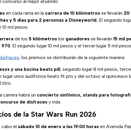
l concurso al mejor atuendo.
es
en cada rama en la
carrera de 10 kilómetros
se llevarán
20 
ches y 5 días para 2 personas a Disneyworld.
El segundo lugar
r 10 mil pesos.
arrera
de los
5 kilómetros
los
ganadores
se llevarán
15 mil p
r 970
. El segundo lugar 10 mil pesos y el tercer lugar 5 mil pesos
disfraces
, los premios se distribuirán de la siguiente manera:
pesos y una bocina beats pill
, segundo lugar 8 mil pesos, terce
o lugar unos audífonos beats fit pro y del octavo al quinceavo 
 litro.
la carrera habrá un
concierto sinfónico, stands para fotografí
 concurso de disfraces
y más.
cios de la Star Wars Run 2026
a cabo el
sábado 10 de enero a las 19:00 horas
en Avenida Pas