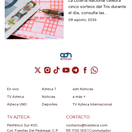
hoy viernes 7 de
La Lotería Nacional celebra
cinco sorteos del Tris durante
agosto 2026: Consulta
el día; consulta las
los números
combinaciones ganadoras y
08 agosto, 2026
ganadores
descubre si la suerte estuvo
de tu lado.
Cuenta de X / Twitter (se abre en una nuev
Cuenta de Instagram (se abre en una n
Cuenta de TikTok (se abre en una
Cuenta de YouTube (se abre 
Cuenta de Telegram (se a
Cuenta de Facebook 
Cuenta de Whats
En vivo
Azteca 7
adn Noticias
TV Azteca
Noticias
a más +
Azteca UNO
Deportes
TV Azteca Internacional
TV AZTECA
CONTACTO
Periférico Sur 4121,
contacto@tvazteca.com
Col. Fuentes Del Pedregal, C.P.
55 1720 1313
|
Conmutador