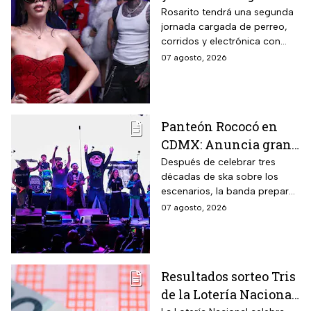
Baja Beach Fest 2026:
Rosarito tendrá una segunda
jornada cargada de perreo,
Estos son los horarios
corridos y electrónica con
del sábado
Farruko, Jowell y Randy, Zion y
07 agosto, 2026
más; la música seguirá hasta
después de las 2 de la
mañana.
Panteón Rococó en
CDMX: Anuncia gran
cierre de gira en el
Después de celebrar tres
décadas de ska sobre los
Estadio GNP
escenarios, la banda prepara
una última gran fiesta de su
07 agosto, 2026
gira Generación 95; habrá
diferentes preventas para
conseguir boletos.
Resultados sorteo Tris
de la Lotería Nacional