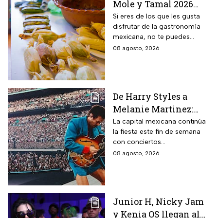
Mole y Tamal 2026
para que deleites tu
Si eres de los que les gusta
disfrutar de la gastronomía
paladar
mexicana, no te puedes
perder la Feria del Mole y
08 agosto, 2026
Tamal 2026 para que
consientas a tu estómago.
De Harry Styles a
Melanie Martinez:
Estos son los mejores
La capital mexicana continúa
la fiesta este fin de semana
conciertos hoy 8 de
con conciertos
agosto
internacionales y obras de
08 agosto, 2026
teatro imperdibles. Checa
horarios y precios.
Junior H, Nicky Jam
y Kenia OS llegan al