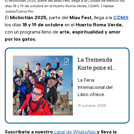
El Michictlán 2025, parte del Miau Fest, llega a la Ciudad de México los
días 18 y 19 de octubre en el Huerto Roma Verde, CDMX.
|
Hakbar
Juárez/Canva Pro
El
Michictlán 2025,
parte del
Miau Fest,
llega a la
CDMX
los días
18 y 19 de octubre
en el
Huerto Roma Verde,
con un programa lleno de
arte, espiritualidad y amor
por los gatos.
La Tremenda
Korte pone el
ska en el Zócalo
La Feria
con concierto
Internacional del
GRATIS en la
Libro ofrece
Feria del Libro;
divertidas
15 octubre, 2025
fechas y
actividades para los
horarios
asistentes como
conciertos gratis
de ska.
Suscríbete a nuestro
canal de WhatsApp
y lleva la