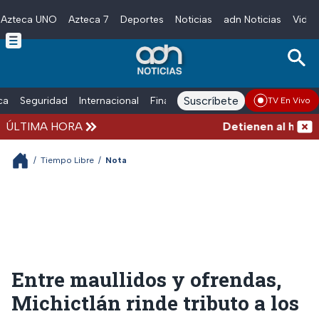
Azteca UNO
Azteca 7
Deportes
Noticias
adn Noticias
Video
Skip to main content
Suscríbete
ica
Seguridad
Internacional
Finanzas
adn Noticias Radio
Esp
TV En Vivo
ÚLTIMA HORA
Detienen al hombre q
/
Tiempo Libre
/
Nota
Entre maullidos y ofrendas,
Michictlán rinde tributo a los