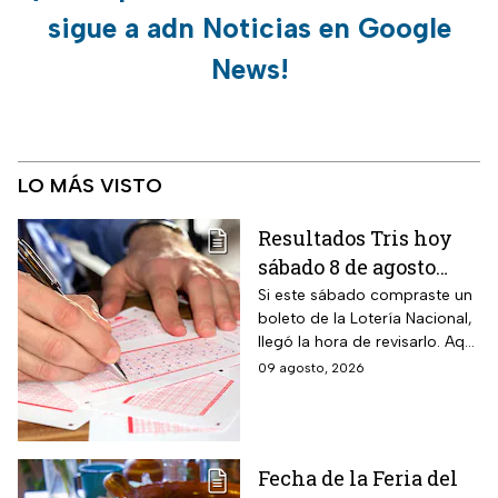
sigue a adn Noticias en Google
News!
LO MÁS VISTO
Resultados Tris hoy
sábado 8 de agosto
2026: consulta los
Si este sábado compraste un
boleto de la Lotería Nacional,
números ganadores
llegó la hora de revisarlo. Aquí
de la Lotería Nacional
te contamos los resultados
09 agosto, 2026
del Tris de hoy 8 de agosto.
Fecha de la Feria del