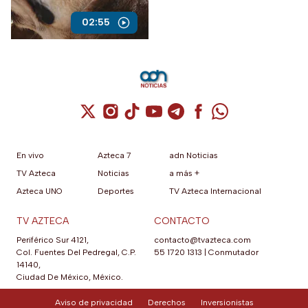
el 28 de julio por un comando
armado en la autopista
02:55
Puebla-Tuxpan.
Cuenta de X / Twitter (se abre en una nuev
Cuenta de Instagram (se abre en una n
Cuenta de TikTok (se abre en una
Cuenta de YouTube (se abre 
Cuenta de Telegram (se a
Cuenta de Facebook 
Cuenta de Whats
En vivo
Azteca 7
adn Noticias
TV Azteca
Noticias
a más +
Azteca UNO
Deportes
TV Azteca Internacional
TV AZTECA
CONTACTO
Periférico Sur 4121,
contacto@tvazteca.com
Col. Fuentes Del Pedregal, C.P.
55 1720 1313
|
Conmutador
14140,
Ciudad De México, México.
Aviso de privacidad
Derechos
Inversionistas