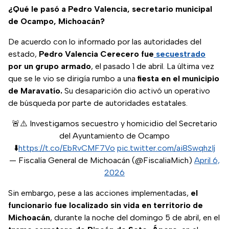
¿Qué le pasó a Pedro Valencia, secretario municipal
de Ocampo, Michoacán?
De acuerdo con lo informado por las autoridades del
estado,
Pedro Valencia Cerecero
fue
secuestrado
por un grupo armado
, el pasado 1 de abril. La última vez
que se le vio se dirigía rumbo a una
fiesta en el municipio
de Maravatío.
Su desaparición dio activó un operativo
de búsqueda por parte de autoridades estatales.
🚨⚠️ Investigamos secuestro y homicidio del Secretario
del Ayuntamiento de Ocampo
⬇️
https://t.co/EbRvCMF7Vo
pic.twitter.com/ai8SwqhzIj
— Fiscalía General de Michoacán (@FiscaliaMich)
April 6,
2026
Sin embargo, pese a las acciones implementadas,
el
funcionario fue localizado sin vida en territorio de
Michoacán
, durante la noche del domingo 5 de abril, en el