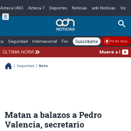
Azteca UNO
Azteca 7
Deportes
Noticias
adn Noticias
Video
Skip to main content
Suscríbete
ica
Seguridad
Internacional
Finanzas
adn Noticias Radio
Esp
TV En Vivo
ÚLTIMA HORA
Muere a los 68 
/
Seguridad
/
Nota
Matan a balazos a Pedro
Valencia, secretario