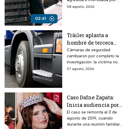
elementos de la policía
08 agosto, 2026
estatal.
02:41
Tráiler aplasta a
hombre de tercera
edad: el culpable sigue
Cámaras de seguridad
cambiaron por completo la
prófugo: VIDEO
investigación: la víctima no
intentaba cruzar la avenida
07 agosto, 2026
cuando cayó al paso de la
unidad pesada.
Caso Dafne Zapata:
Inicia audiencia por
abuso sexual
El caso se remonta al 3 de
agosto de 2019, cuando
cometido por su padre
durante una reunión familiar