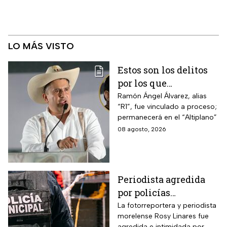
LO MÁS VISTO
Estos son los delitos
por los que
vincularon a proceso
Ramón Ángel Álvarez, alias
“R1”, fue vinculado a proceso;
al “R1″, presunto autor
permanecerá en el “Altiplano”
intelectual del
08 agosto, 2026
asesinato de Carlos
Manzo
Periodista agredida
por policías
municipales
La fotorreportera y periodista
morelense Rosy Linares fue
agredida e intimidada por