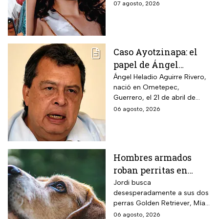
celebrada en la casa de la
07 agosto, 2026
abuela paterna, ocurrieron los
hechos.
Caso Ayotzinapa: el
papel de Ángel
Aguirre en la
Ángel Heladio Aguirre Rivero,
nació en Ometepec,
desaparición de los
Guerrero, el 21 de abril de
normalistas en 2014
1956. Estudió la Licenciatura
06 agosto, 2026
de Economía en la UNAM.
Hombres armados
roban perritas en
Veracruz
Jordi busca
desesperadamente a sus dos
perras Golden Retriever, Mía y
Camila, de seis años, robadas
06 agosto, 2026