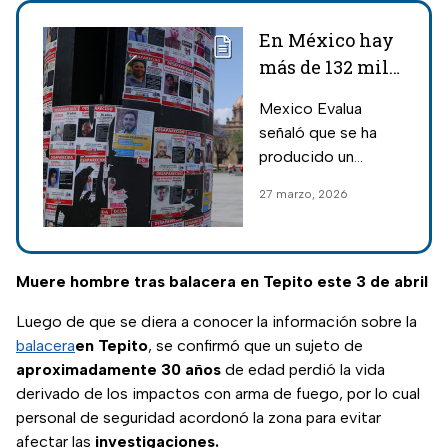
En México hay
más de 132 mil
personas
Mexico Evalua
desaparecidas;
señaló que se ha
36% sin datos
producido un
para su
aumento del 200%
27 marzo, 2026
búsqueda
en las
desapariciones en la
última década,
consecuencia del
Muere hombre tras balacera en Tepito este 3 de abril
creciente poder del
Luego de que se diera a conocer la información sobre la
crimen organizado.
balacera
en Tepito
, se confirmó que un sujeto de
aproximadamente 30 años
de edad perdió la vida
derivado de los impactos con arma de fuego, por lo cual
personal de seguridad acordonó la zona para evitar
afectar las
investigaciones.