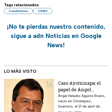
Tags relacionados
Cuauhtémoc
CDMX
¡No te pierdas nuestro contenido,
sigue a adn Noticias en Google
News!
LO MÁS VISTO
Caso Ayotzinapa: el
papel de Ángel
Aguirre en la
Ángel Heladio Aguirre Rivero,
nació en Ometepec,
desaparición de los
Guerrero, el 21 de abril de
normalistas en 2014
1956. Estudió la Licenciatura