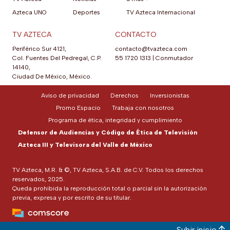
Azteca UNO
Deportes
TV Azteca Internacional
TV AZTECA
CONTACTO
Periférico Sur 4121,
contacto@tvazteca.com
Col. Fuentes Del Pedregal, C.P.
55 1720 1313
|
Conmutador
14140,
Ciudad De México, México.
Aviso de privacidad
Derechos
Inversionistas
Promo Espacio
Trabaja con nosotros
Programa de ética, integridad y cumplimiento
Defensor de Audiencias y Código de Ética de Televisión
Azteca III y Televisora del Valle de México
TV Azteca, M.R. & ©, TV Azteca, S.A.B. de C.V. Todos los derechos
reservados, 2025.
Queda prohibida la reproducción total o parcial sin la autorización
previa, expresa y por escrito de su titular.
Subir inicio