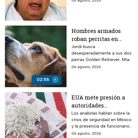
06 agosto, 2026
de Economía en la UNAM.
Hombres armados
roban perritas en
Veracruz
Jordi busca
desesperadamente a sus dos
perras Golden Retriever, Mía y
Camila, de seis años, robadas
06 agosto, 2026
el 28 de julio por un comando
armado en la autopista
02:55
Puebla-Tuxpan.
EUA mete presión a
autoridades
mexicanas para
Los analistas hablan sobre la
crisis de seguridad en México
combatir al
y la presencia de funcionarios
narcotráfico y detener
corruptos en el narcotráfico
06 agosto, 2026
a funcionarios