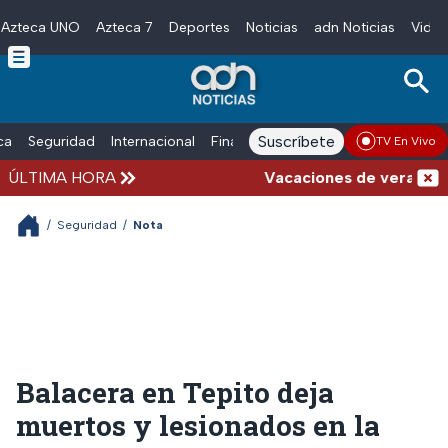
Azteca UNO
Azteca 7
Deportes
Noticias
adn Noticias
Video
Skip to main content
Suscríbete
ica
Seguridad
Internacional
Finanzas
adn Noticias Radio
Esp
TV En Vivo
ÚLTIMA HORA
Vacaciones de verano compl
/
Seguridad
/
Nota
Balacera en Tepito deja
muertos y lesionados en la