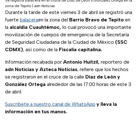
Se registra balacera en el cruce de Díaz de León y González Ortega en la
zona de Tepito
|
adn Noticias
Durante la tarde de este viernes 3 de abril se registró una
fuerte
balacera
en la zona del
Barrio Bravo de Tepito
en
la
alcaldía Cuauhtémoc,
lo cual provocó una importante
movilización de cuerpos de emergencia de la Secretaría
de Seguridad Ciudadana de la Ciudad de México
(SSC
CDMX)
, así como de la
Fiscalía capitalina.
Información recabada por
Antonio Huitzil,
reportero de
adn Noticias y Azteca Noticias
, refiere que los hechos
se registraron en el cruce de la calle
Díaz de León y
González Ortega
alrededor de las 17:00 horas de este 3
de abril.
Suscríbete a nuestro canal de WhatsApp
y lleva la
información en tus manos.