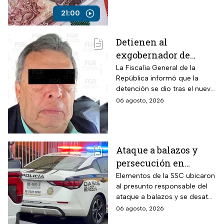
corruptos
21:00
Detienen al
exgobernador de
Guerrero, Ángel
La Fiscalía General de la
República informó que la
Aguirre, por el Caso
detención se dio tras el nuevo
Ayotzinapa
modelo de investigación
06 agosto, 2026
sobre la desaparición de los
43 normalistas
Ataque a balazos y
persecución en
Álvaro Obregón,
Elementos de la SSC ubicaron
al presunto responsable del
CDMX, hoy 6 de agosto
ataque a balazos y se desató
una persecución
06 agosto, 2026