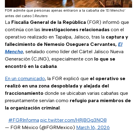
FGR admite que personas ajenas entraron a la cabaña de 'El Mencho'
antes del cateo
|
Reuters
La
Fiscalía General de la República
(FGR) informó que
continúa con las
investigaciones relacionadas
con el
operativo realizado en Tapalpa, Jalisco, tras la
captura y
fallecimiento de Nemesio Oseguera Cervantes,
El
Mencho
, señalado como líder del Cártel Jalisco Nueva
Generación (CJNG), especialmente con
lo que se
encontró en la cabaña
.
En un comunicado
, la FGR explicó que
el operativo se
realizó en una zona despoblada y alejada del
fraccionamiento
donde se ubicaban varias cabañas que
presuntamente servían como
refugio para miembros de
la organización criminal
.
#FGRInforma
pic.twitter.com/HRjBGg3NQ8
— FGR México (@FGRMexico)
March 16, 2026