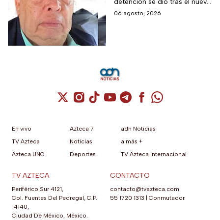
detención se dio tras el nuevo
Ayotzinapa
modelo de investigación
06 agosto, 2026
sobre la desaparición de los
43 normalistas
Cuenta de X / Twitter (se abre en una nuev
Cuenta de Instagram (se abre en una n
Cuenta de TikTok (se abre en una
Cuenta de YouTube (se abre 
Cuenta de Telegram (se a
Cuenta de Facebook 
Cuenta de Whats
En vivo
Azteca 7
adn Noticias
TV Azteca
Noticias
a más +
Azteca UNO
Deportes
TV Azteca Internacional
TV AZTECA
CONTACTO
Periférico Sur 4121,
contacto@tvazteca.com
Col. Fuentes Del Pedregal, C.P.
55 1720 1313
|
Conmutador
14140,
Ciudad De México, México.