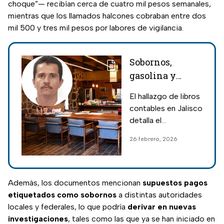
choque”— recibían cerca de cuatro mil pesos semanales,
mientras que los llamados halcones cobraban entre dos
mil 500 y tres mil pesos por labores de vigilancia.
Sobornos,
gasolina y
tragamonedas:
El hallazgo de libros
El búnker de
contables en Jalisco
Tapalpa que
detalla el
dejó al
financiamiento del
26 febrero, 2026
descubierto las
CJNG: ventas de
finanzas de 'El
droga, máquinas
tragamonedas y una
Mencho'
red de corrupción
Además, los documentos mencionan
supuestos pagos
policial.
etiquetados como sobornos
a distintas autoridades
locales y federales, lo que podría
derivar en nuevas
investigaciones
, tales como las que ya se han iniciado en