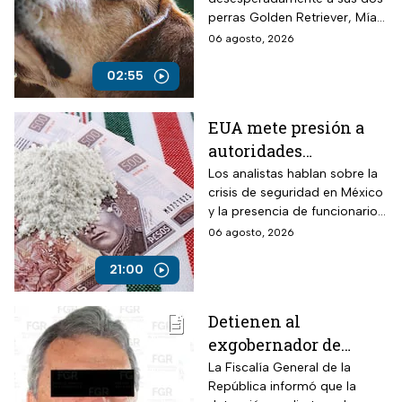
perras Golden Retriever, Mía y
Camila, de seis años, robadas
06 agosto, 2026
el 28 de julio por un comando
armado en la autopista
02:55
Puebla-Tuxpan.
EUA mete presión a
autoridades
mexicanas para
Los analistas hablan sobre la
crisis de seguridad en México
combatir al
y la presencia de funcionarios
narcotráfico y detener
corruptos en el narcotráfico
06 agosto, 2026
a funcionarios
corruptos
21:00
Detienen al
exgobernador de
Guerrero, Ángel
La Fiscalía General de la
República informó que la
Aguirre, por el Caso