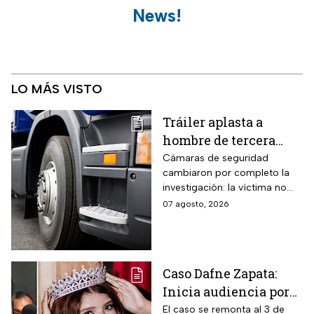
News!
LO MÁS VISTO
Tráiler aplasta a
hombre de tercera
edad: el culpable sigue
Cámaras de seguridad
cambiaron por completo la
prófugo: VIDEO
investigación: la víctima no
intentaba cruzar la avenida
07 agosto, 2026
cuando cayó al paso de la
unidad pesada.
Caso Dafne Zapata:
Inicia audiencia por
abuso sexual
El caso se remonta al 3 de