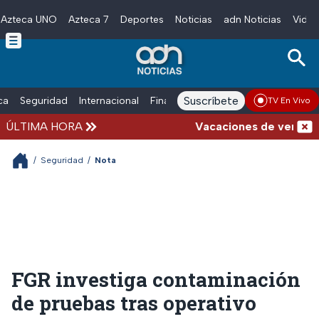
Azteca UNO
Azteca 7
Deportes
Noticias
adn Noticias
Video
Skip to main content
Suscríbete
ica
Seguridad
Internacional
Finanzas
adn Noticias Radio
Esp
TV En Vivo
ÚLTIMA HORA
Vacaciones de verano comp
/
Seguridad
/
Nota
FGR investiga contaminación
de pruebas tras operativo