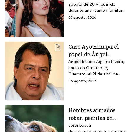
agosto de 2019, cuando
cometido por su padre
durante una reunión familiar
celebrada en la casa de la
07 agosto, 2026
abuela paterna, ocurrieron los
hechos.
Caso Ayotzinapa: el
papel de Ángel
Aguirre en la
Ángel Heladio Aguirre Rivero,
nació en Ometepec,
desaparición de los
Guerrero, el 21 de abril de
normalistas en 2014
1956. Estudió la Licenciatura
06 agosto, 2026
de Economía en la UNAM.
Hombres armados
roban perritas en
Veracruz
Jordi busca
desesperadamente a sus dos