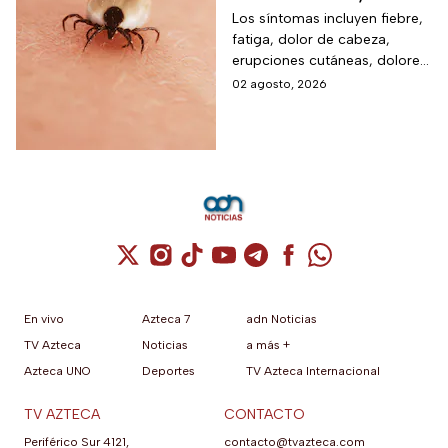
enfermedad
Los síntomas incluyen fiebre,
fatiga, dolor de cabeza,
transmitida por
erupciones cutáneas, dolores
garrapatas que no
musculares, náuseas y
02 agosto, 2026
tiene cura ni vacuna
vómitos.
Cuenta de X / Twitter (se abre en una nuev
Cuenta de Instagram (se abre en una n
Cuenta de TikTok (se abre en una
Cuenta de YouTube (se abre 
Cuenta de Telegram (se a
Cuenta de Facebook 
Cuenta de Whats
En vivo
Azteca 7
adn Noticias
TV Azteca
Noticias
a más +
Azteca UNO
Deportes
TV Azteca Internacional
TV AZTECA
CONTACTO
Periférico Sur 4121,
contacto@tvazteca.com