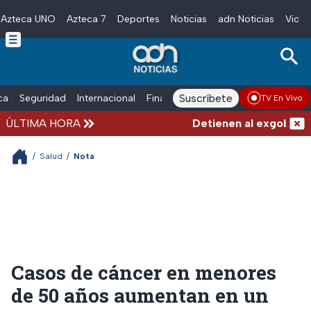
Azteca UNO
Azteca 7
Deportes
Noticias
adn Noticias
Video
Skip to main content
Suscríbete
ica
Seguridad
Internacional
Finanzas
adn Noticias Radio
Esp
TV En Vivo
ÚLTIMA HORA
Detienen al exgobernado
/
Salud
/
Nota
Casos de cáncer en menores
de 50 años aumentan en un