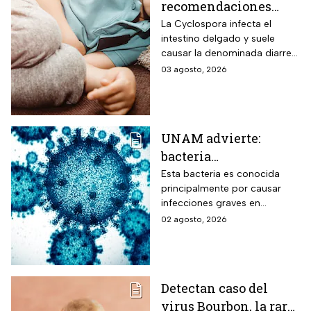
recomendaciones
para niños ante los
La Cyclospora infecta el
intestino delgado y suele
riesgos por cyclospora
causar la denominada diarrea
explosiva, de acuerdo con
03 agosto, 2026
autoridades sanitarias.
UNAM advierte:
bacteria
Acinetobacter
Esta bacteria es conocida
principalmente por causar
baumannii podría
infecciones graves en
transmitirse entre
hospitales
02 agosto, 2026
humanos y animales
Detectan caso del
virus Bourbon, la rara