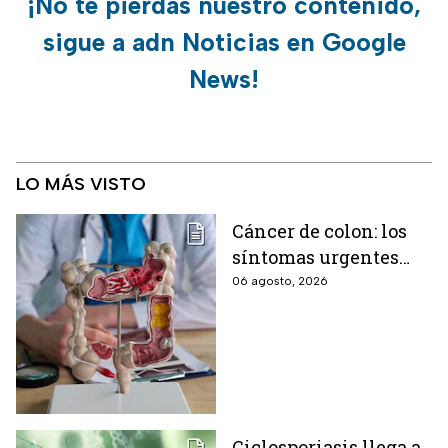
¡No te pierdas nuestro contenido,
sigue a adn Noticias en Google
News!
LO MÁS VISTO
Cáncer de colon: los
síntomas urgentes
que te advierten que
06 agosto, 2026
ya está presente
Ciclosporiasis llega a