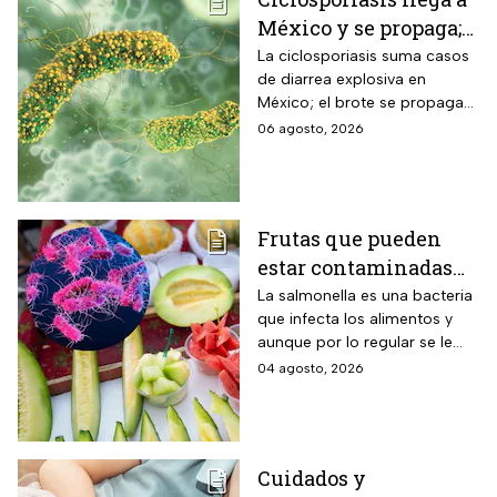
México y se propaga;
activan protocolos
La ciclosporiasis suma casos
de diarrea explosiva en
para revisar frutas y
México; el brote se propaga
verduras
en el territorio nacional
06 agosto, 2026
Frutas que pueden
estar contaminadas
de salmonella y cómo
La salmonella es una bacteria
que infecta los alimentos y
protegerte del
aunque por lo regular se le
contagio
relaciona con el huevo,
04 agosto, 2026
algunas frutas pueden estar
contaminadas.
Cuidados y