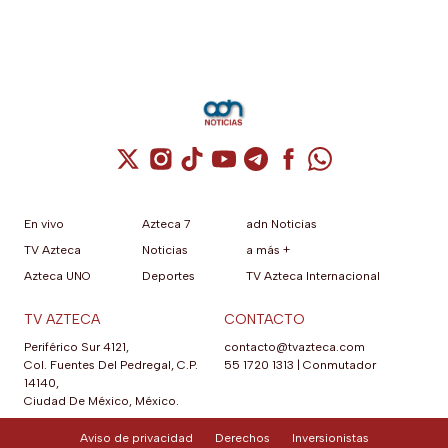
Cuenta de X / Twitter (se abre en una nuev
Cuenta de Instagram (se abre en una n
Cuenta de TikTok (se abre en una
Cuenta de YouTube (se abre 
Cuenta de Telegram (se a
Cuenta de Facebook 
Cuenta de Whats
En vivo
Azteca 7
adn Noticias
TV Azteca
Noticias
a más +
Azteca UNO
Deportes
TV Azteca Internacional
TV AZTECA
CONTACTO
Periférico Sur 4121,
contacto@tvazteca.com
Col. Fuentes Del Pedregal, C.P.
55 1720 1313
|
Conmutador
14140,
Ciudad De México, México.
Aviso de privacidad
Derechos
Inversionistas