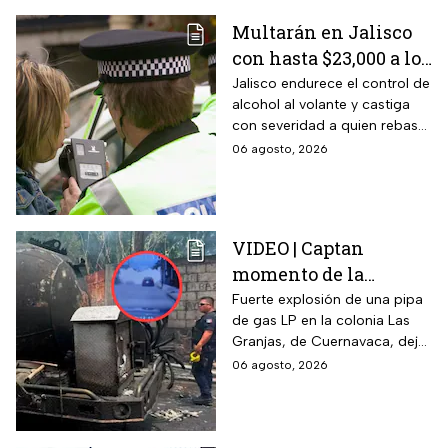
Multarán en Jalisco
con hasta $23,000 a los
conductores que
Jalisco endurece el control de
alcohol al volante y castiga
superen este límite en
con severidad a quien rebase
la prueba de
el nuevo límite de sangre o
06 agosto, 2026
alcoholemia
aliento. La sanción golpea por
igual a automovilistas,
transportistas y motociclistas
que circulen por el estado.
VIDEO | Captan
momento de la
explosión de pipa de
Fuerte explosión de una pipa
de gas LP en la colonia Las
gas en Cuernavaca:
Granjas, de Cuernavaca, dejó
¡Imágenes sensibles!
21 heridos y causó pánico
06 agosto, 2026
entre vecinos: VIDEO