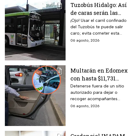
Tuzobús Hidalgo: Así
de caras serán las
MULTAS por invadir
¡Ojo! Usar el carril confinado
del Tuzobús te puede salir
el carril confinado a
caro; evita cometer esta
partir de esta fecha
infracción a partir de agosto.
06 agosto, 2026
Multarán en Edomex
con hasta $11,731
pesos a todos los
Detenerse fuera de un sitio
autorizado para dejar o
conductores que
recoger acompañantes
realicen esta práctica
puede salir carísimo en
06 agosto, 2026
tan común para subir
Edomex. La sanción,
o bajar personas del
equivalente a 100 Unidades de
Medida y Actualización,
auto
representa el tope más alto