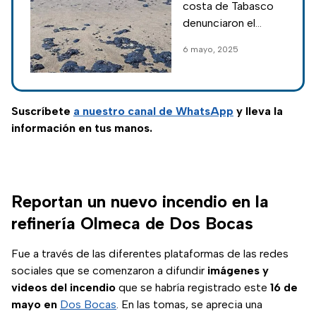
costa de Tabasco
derrame de
denunciaron el
petróleo en Dos
derrame de
6 mayo, 2025
Bocas
petróleo por
peligros a la salud,
aunado a la
suspensión de la
Suscríbete
a nuestro
canal de WhatsApp
y lleva la
pesca y la muerte
información en tus manos.
de especies
marinas.
Reportan un nuevo incendio en la
refinería Olmeca de Dos Bocas
Fue a través de las diferentes plataformas de las redes
sociales que se comenzaron a difundir
imágenes y
videos del incendio
que se habría registrado este
16 de
mayo en
Dos Bocas
. En las tomas, se aprecia una