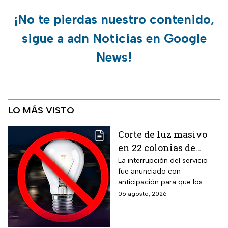
¡No te pierdas nuestro contenido,
sigue a adn Noticias en Google
News!
LO MÁS VISTO
Corte de luz masivo
en 22 colonias de
México; zonas
La interrupción del servicio
fue anunciado con
afectadas hoy 7 de
anticipación para que los
agosto
usuarios puedan tomar las
06 agosto, 2026
previsiones necesarias.