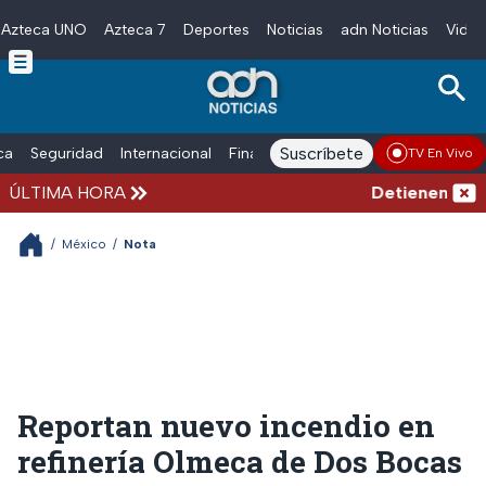
Azteca UNO
Azteca 7
Deportes
Noticias
adn Noticias
Video
Skip to main content
Suscríbete
ica
Seguridad
Internacional
Finanzas
adn Noticias Radio
Esp
TV En Vivo
ÚLTIMA HORA
Detienen al exg
/
México
/
Nota
Reportan nuevo incendio en
refinería Olmeca de Dos Bocas