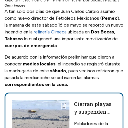
Reportan nuevo incendio en refinería Olmeca en Dos Bocas, Veracruz.
|
Getty Images
A tan solo dos días de que Juan Carlos Carpio asumió
como nuevo director de Petróleos Mexicanos (
Pemex
),
la mañana de este sábado 16 de mayo se reportó un nuevo
incendio en la
refinería Olmeca
ubicada en
Dos Bocas
,
Tabasco
lo cual generó una importante movilización de
cuerpos de emergencia
.
De acuerdo con la información preliminar que dieron a
conocer
medios locales
, el incendio se registró durante
la madrugada de este
sábado
, pues vecinos refirieron que
pasada la medianoche se activaron las alarmas
correspondientes en la zona.
Cierran playas
y suspenden
pesca en
Pobladores de la
Tabasco tras