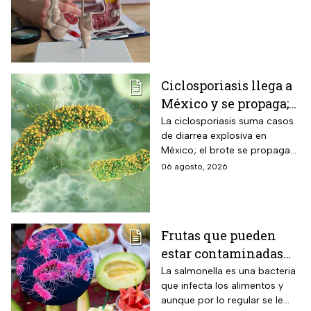
Ciclosporiasis llega a
México y se propaga;
activan protocolos
La ciclosporiasis suma casos
de diarrea explosiva en
para revisar frutas y
México; el brote se propaga
verduras
en el territorio nacional
06 agosto, 2026
Frutas que pueden
estar contaminadas
de salmonella y cómo
La salmonella es una bacteria
que infecta los alimentos y
protegerte del
aunque por lo regular se le
contagio