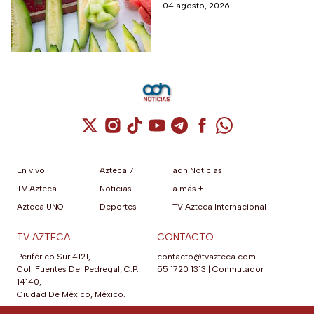
relaciona con el huevo,
04 agosto, 2026
algunas frutas pueden estar
contaminadas.
Cuenta de X / Twitter (se abre en una nuev
Cuenta de Instagram (se abre en una n
Cuenta de TikTok (se abre en una
Cuenta de YouTube (se abre 
Cuenta de Telegram (se a
Cuenta de Facebook 
Cuenta de Whats
En vivo
Azteca 7
adn Noticias
TV Azteca
Noticias
a más +
Azteca UNO
Deportes
TV Azteca Internacional
TV AZTECA
CONTACTO
Periférico Sur 4121,
contacto@tvazteca.com
Col. Fuentes Del Pedregal, C.P.
55 1720 1313
|
Conmutador
14140,
Ciudad De México, México.