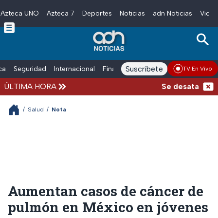
Azteca UNO
Azteca 7
Deportes
Noticias
adn Noticias
Video
Skip to main content
Suscríbete
ica
Seguridad
Internacional
Finanzas
adn Noticias Radio
Esp
TV En Vivo
ÚLTIMA HORA
Se desata balacer
/
Salud
/
Nota
Aumentan casos de cáncer de
pulmón en México en jóvenes