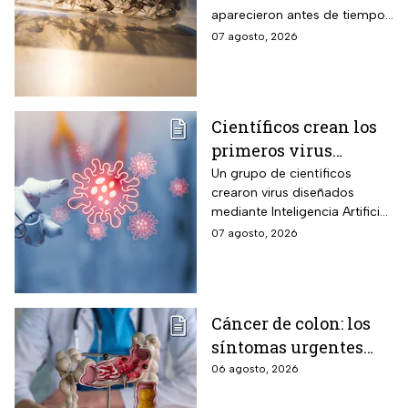
aparecieron antes de tiempo
en EUA; ya se registró el
07 agosto, 2026
primer caso en una persona
Científicos crean los
primeros virus
diseñados por la IA,
Un grupo de científicos
crearon virus diseñados
¿son peligrosos para
mediante Inteligencia Artificial
los humanos?
pero se han encendido las
07 agosto, 2026
alertar sobre cómo garantizar
su seguridad.
Cáncer de colon: los
síntomas urgentes
que te advierten que
06 agosto, 2026
ya está presente