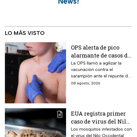
News!
LO MÁS VISTO
OPS alerta de pico
alarmante de casos de
sarampión
La OPS llamó a agilizar la
vacunación contra el
sarampión ante el repunte de
casos en América
08 agosto, 2026
EUA registra primer
caso de virus del Nilo
Occidental de 2026
Los mosquitos infestados con
el virus del Nilo Occidental