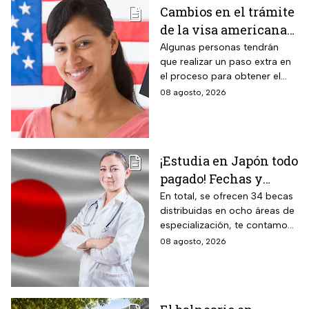
Cambios en el trámite
común.
de la visa americana
2026 y para quiénes
Algunas personas tendrán
que realizar un paso extra en
aplica
el proceso para obtener el
documento que permite
08 agosto, 2026
ingresar legalmente a Estados
Unidos.
¡Estudia en Japón todo
pagado! Fechas y
requisitos de la
En total, se ofrecen 34 becas
distribuidas en ocho áreas de
convocatoria para
especialización, te contamos
becas de estancias en
todos los detalles.
08 agosto, 2026
2026