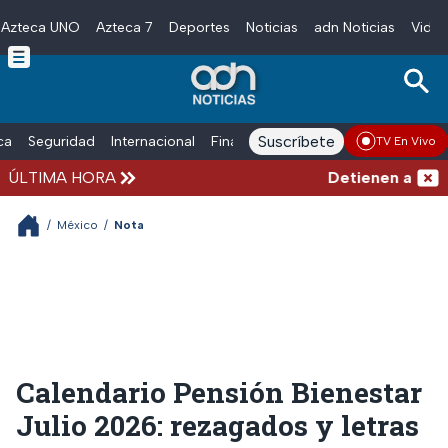
Azteca UNO
Azteca 7
Deportes
Noticias
adn Noticias
Video
Skip to main content
Suscríbete
ica
Seguridad
Internacional
Finanzas
adn Noticias Radio
Esp
TV En Vivo
ÚLTIMA HORA
Detienen al hombr
/
México
/
Nota
Calendario Pensión Bienestar
Julio 2026: rezagados y letras