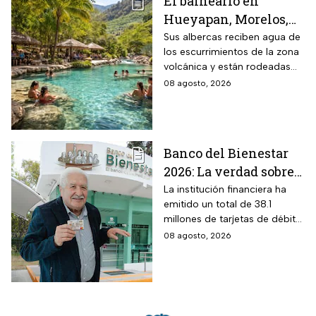
El balneario en
Hueyapan, Morelos,
que combina albercas
Sus albercas reciben agua de
los escurrimientos de la zona
cristalinas con la
volcánica y están rodeadas
naturaleza del volcán
de vegetación, áreas verdes y
08 agosto, 2026
Popocatépetl y cuesta
espacios para descansar
$40 pesos: días,
horarios y cómo llegar
Banco del Bienestar
2026: La verdad sobre
entrar a Buró de
La institución financiera ha
emitido un total de 38.1
Crédito por tenerla
millones de tarjetas de débito
para la dispersión de los
08 agosto, 2026
programas sociales.