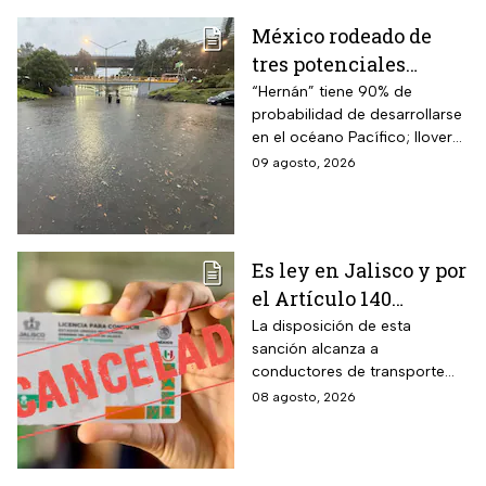
México rodeado de
tres potenciales
ciclones; “Hernán” se
“Hernán” tiene 90% de
probabilidad de desarrollarse
coloca en el mapa del
en el océano Pacífico; lloverá
Pacífico
muy fuerte en cuatro estados
09 agosto, 2026
Es ley en Jalisco y por
el Artículo 140
cancelarán la licencia
La disposición de esta
sanción alcanza a
de conducir de por
conductores de transporte
vida a todos los
escolar, unidades de
08 agosto, 2026
automovilistas que
emergencia y vehículos de
cometan esta
pasajeros que ocasionen un
siniestro vial en la entidad por
infracción
medio de una infracción muy