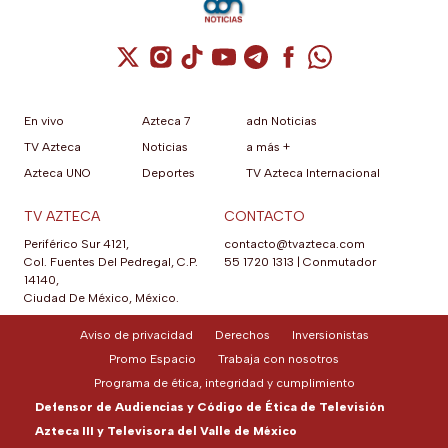
Cuenta de X / Twitter (se abre en una nuev
Cuenta de Instagram (se abre en una n
Cuenta de TikTok (se abre en una
Cuenta de YouTube (se abre 
Cuenta de Telegram (se a
Cuenta de Facebook 
Cuenta de Whats
En vivo
Azteca 7
adn Noticias
TV Azteca
Noticias
a más +
Azteca UNO
Deportes
TV Azteca Internacional
TV AZTECA
CONTACTO
Periférico Sur 4121,
contacto@tvazteca.com
Col. Fuentes Del Pedregal, C.P.
55 1720 1313
|
Conmutador
14140,
Ciudad De México, México.
Aviso de privacidad
Derechos
Inversionistas
Promo Espacio
Trabaja con nosotros
Programa de ética, integridad y cumplimiento
Defensor de Audiencias y Código de Ética de Televisión
Azteca III y Televisora del Valle de México