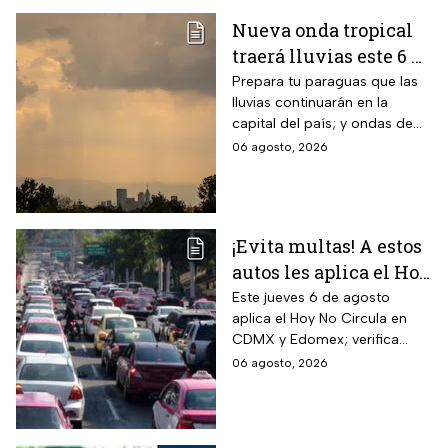
Nueva onda tropical
traerá lluvias este 6 de
agosto; Monzón
Prepara tu paraguas que las
lluvias continuarán en la
mexicano aumentará
capital del país; y ondas de
las temperaturas este
calor afectarán el norte de
06 agosto, 2026
jueves
México
¡Evita multas! A estos
autos les aplica el Hoy
No Circula durante
Este jueves 6 de agosto
aplica el Hoy No Circula en
este jueves en CDMX
CDMX y Edomex; verifica
y partes del Edomex
color de engomado, placas y
06 agosto, 2026
holograma para evitar multas
y corralón.