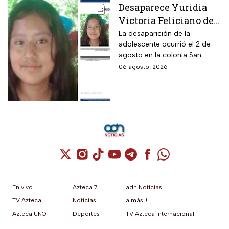
Desaparece Yuridia
Victoria Feliciano de
13 años en Tlalpan,
La desaparición de la
adolescente ocurrió el 2 de
CDMX; activan Alerta
agosto en la colonia San
Amber
Pedro Mártir; autoridades
06 agosto, 2026
piden ayuda para localizarla
Cuenta de X / Twitter (se abre en una nuev
Cuenta de Instagram (se abre en una n
Cuenta de TikTok (se abre en una
Cuenta de YouTube (se abre 
Cuenta de Telegram (se a
Cuenta de Facebook 
Cuenta de Whats
En vivo
Azteca 7
adn Noticias
TV Azteca
Noticias
a más +
Azteca UNO
Deportes
TV Azteca Internacional