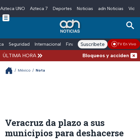
Azteca UNO
Azteca 7
Deportes
Noticias
adn Noticias
Video
Skip to main content
Suscríbete
ica
Seguridad
Internacional
Finanzas
adn Noticias Radio
Esp
TV En Vivo
ÚLTIMA HORA
Bloqueos y accidentes hoy
/
México
/
Nota
Veracruz da plazo a sus
municipios para deshacerse