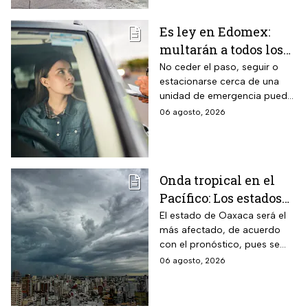
Es ley en Edomex:
multarán a todos los
conductores que
No ceder el paso, seguir o
estacionarse cerca de una
cometan este error
unidad de emergencia puede
frente a ambulancias
generar una multa de más de
06 agosto, 2026
y patrullas
$500 pesos y retrasar una
atención urgente
Onda tropical en el
Pacífico: Los estados
donde lloverá más
El estado de Oaxaca será el
más afectado, de acuerdo
fuerte este jueves y
con el pronóstico, pues se
viernes
prevén lluvias intensas con
06 agosto, 2026
acumulados de entre 75 a 100
milímetros.