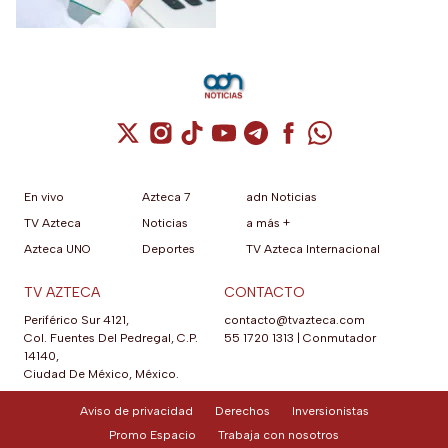
temporal del vehículo o
incluso pasar horas detenido.
Cuenta de X / Twitter (se abre en una nuev
Cuenta de Instagram (se abre en una n
Cuenta de TikTok (se abre en una
Cuenta de YouTube (se abre 
Cuenta de Telegram (se a
Cuenta de Facebook 
Cuenta de Whats
En vivo
Azteca 7
adn Noticias
TV Azteca
Noticias
a más +
Azteca UNO
Deportes
TV Azteca Internacional
TV AZTECA
CONTACTO
Periférico Sur 4121,
contacto@tvazteca.com
Col. Fuentes Del Pedregal, C.P.
55 1720 1313
|
Conmutador
14140,
Ciudad De México, México.
Aviso de privacidad
Derechos
Inversionistas
Promo Espacio
Trabaja con nosotros