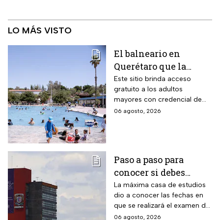
LO MÁS VISTO
El balneario en
Querétaro que la
Profeco marcó como el
Este sitio brinda acceso
gratuito a los adultos
más barato de México:
mayores con credencial de
tiene alberca para la
INAPAM vigente
06 agosto, 2026
tercera edad y todas
estas personas no
pagan en agosto 2026
Paso a paso para
conocer si debes
realizar el examen de
La máxima casa de estudios
dio a conocer las fechas en
control de la UNAM
que se realizará el examen de
control, después de encontrar
06 agosto, 2026