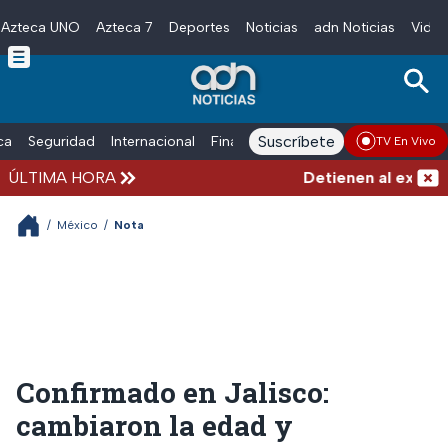
Azteca UNO
Azteca 7
Deportes
Noticias
adn Noticias
Video
Skip to main content
Suscríbete
ica
Seguridad
Internacional
Finanzas
adn Noticias Radio
Esp
TV En Vivo
ÚLTIMA HORA
Detienen al exgobern
/
México
/
Nota
Confirmado en Jalisco:
cambiaron la edad y