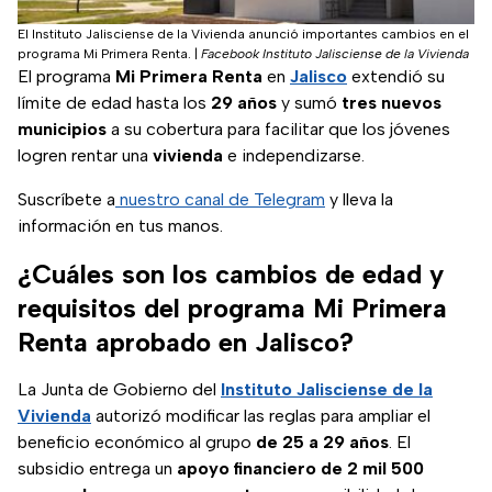
El Instituto Jalisciense de la Vivienda anunció importantes cambios en el
programa Mi Primera Renta.
|
Facebook Instituto Jalisciense de la Vivienda
El programa
Mi Primera Renta
en
Jalisco
extendió su
límite de edad hasta los
29 años
y sumó
tres nuevos
municipios
a su cobertura para facilitar que los jóvenes
logren rentar una
vivienda
e independizarse.
Suscríbete a
nuestro canal de Telegram
y lleva la
información en tus manos.
¿Cuáles son los cambios de edad y
requisitos del programa Mi Primera
Renta aprobado en Jalisco?
La Junta de Gobierno del
Instituto Jalisciense de la
Vivienda
autorizó modificar las reglas para ampliar el
beneficio económico al grupo
de 25 a 29 años
. El
subsidio entrega un
apoyo financiero de 2 mil 500