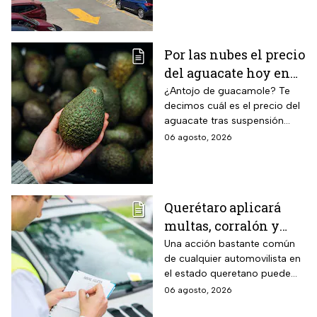
Por las nubes el precio
del aguacate hoy en
México
¿Antojo de guacamole? Te
decimos cuál es el precio del
aguacate tras suspensión
temporal de exportaciones de
06 agosto, 2026
este alimento.
Querétaro aplicará
multas, corralón y
hasta arresto a
Una acción bastante común
de cualquier automovilista en
quienes cometan esta
el estado queretano puede
infracción con su auto
derivar en una dura sanción
06 agosto, 2026
económica, la pérdida