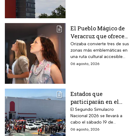
anomalías en los resultados
para el acceso a licenciatura
El Pueblo Mágico de
Veracruz que ofrece
por 70 pesos una
Orizaba convierte tres de sus
zonas más emblemáticas en
visita a 18 museos
una ruta cultural accesible
históricos en estas
para toda la familia
06 agosto, 2026
vacaciones de agosto
de 2026
Estados que
participarán en el
Segundo Simulacro
El Segundo Simulacro
Nacional 2026 se llevará a
Nacional 2026
cabo el sábado 19 de
septiembre y tendrá hipótesis
06 agosto, 2026
diferentes