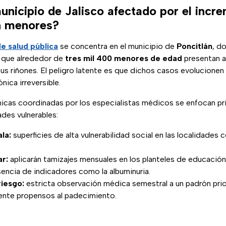
unicipio de Jalisco afectado por el incr
n menores?
de salud pública
se concentra en el municipio de
Poncitlán
, d
n que alrededor de
tres mil 400 menores de edad
presentan a
s riñones. El peligro latente es que dichos casos evolucionen 
ónica irreversible.
nicas coordinadas por los especialistas médicos se enfocan pr
des vulnerables:
la:
superficies de alta vulnerabilidad social en las localidades
ar:
aplicarán tamizajes mensuales en los planteles de educación
sencia de indicadores como la albuminuria.
riesgo:
estricta observación médica semestral a un padrón prio
ente propensos al padecimiento.