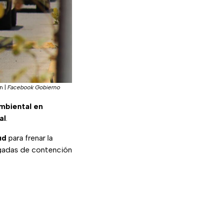
án
|
Facebook Gobierno
mbiental en
al
.
lud
para frenar la
igadas de contención