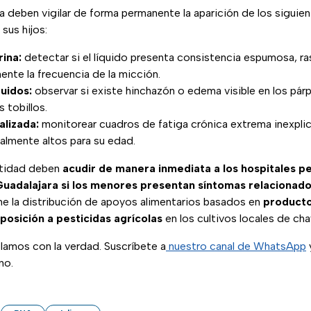
a deben vigilar de forma permanente la aparición de los siguie
sus hijos:
ina:
detectar si el líquido presenta consistencia espumosa, ra
nte la frecuencia de la micción.
uidos:
observar si existe hinchazón o edema visible en los párpa
s tobillos.
alizada:
monitorear cuadros de fatiga crónica extrema inexplic
sualmente altos para su edad.
ntidad deben
acudir de manera inmediata a los hospitales pe
uadalajara si los menores presentan síntomas relacionad
ne la distribución de apoyos alimentarios basados en
producto
posición a pesticidas agrícolas
en los cultivos locales de ch
lamos con la verdad. Suscríbete a
nuestro canal de WhatsApp
y
no.