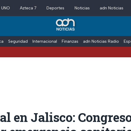
a UNO
Azteca 7
Deportes
Noticias
adn Noticias
ica
Seguridad
Internacional
Finanzas
adn Noticias Radio
Esp
Va
ial en Jalisco: Congres