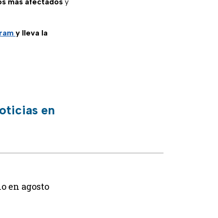
os más afectados
y
gram
y lleva la
oticias en
lo en agosto