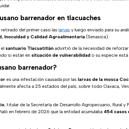
idar.
usano barrenador en tlacuaches
 retirado del primer caso las
larvas
y luego enviado para su análi
d, Inocuidad y Calidad Agroalimentaria
(Senasica).
 el
santuario Tlacuatitlán
advirtió de la necesidad de reforza
odo si están en
situación de vulnerabilidad
o su especie está 
usano barrenador?
dor
es una infestación causada por las
larvas de la mosca Coc
almente afecta a 25 estados del país, sobre todo Oaxaca, Vera
io
, titular de la Secretaría de Desarrollo Agropecuario, Rural 
aló en febrero de 2026 que la entidad acumulaba
454 casos 