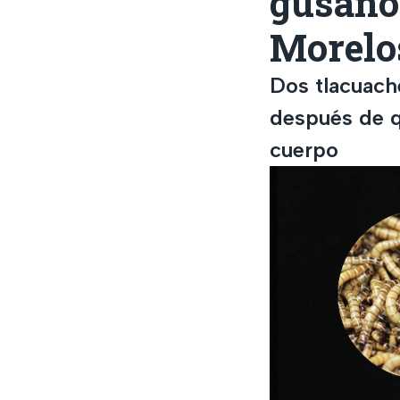
gusano
Morelo
Dos tlacuach
después de q
cuerpo