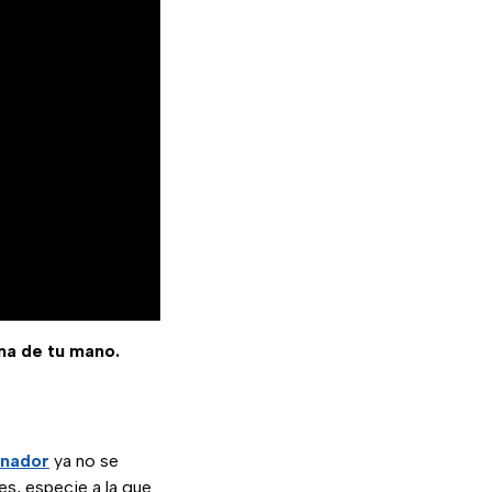
ma de tu mano.
enador
ya no se
hes, especie a la que