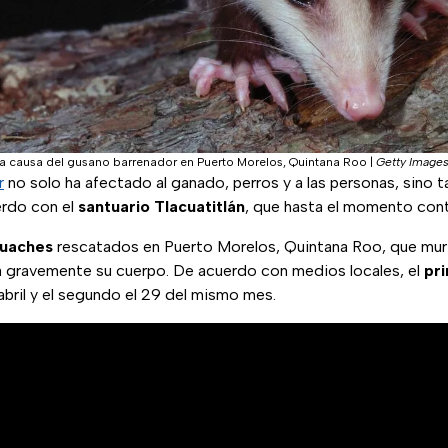
a causa del gusano barrenador en Puerto Morelos, Quintana Roo
|
Getty Image
r
no solo ha afectado al ganado, perros y a las personas, sino 
erdo con el
santuario Tlacuatitlán
, que hasta el momento cont
cuaches
rescatados en Puerto Morelos, Quintana Roo, que mur
ra gravemente su cuerpo. De acuerdo con medios locales, el
pr
abril y el segundo el 29 del mismo mes.