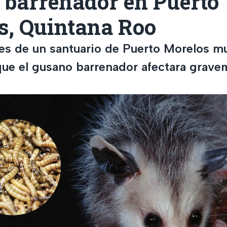
 barrenador en Puerto
s, Quintana Roo
es de un santuario de Puerto Morelos m
ue el gusano barrenador afectara grave