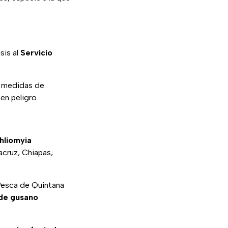
sis al
Servicio
r medidas de
en peligro.
hliomyia
cruz, Chiapas,
y Pesca de Quintana
de gusano