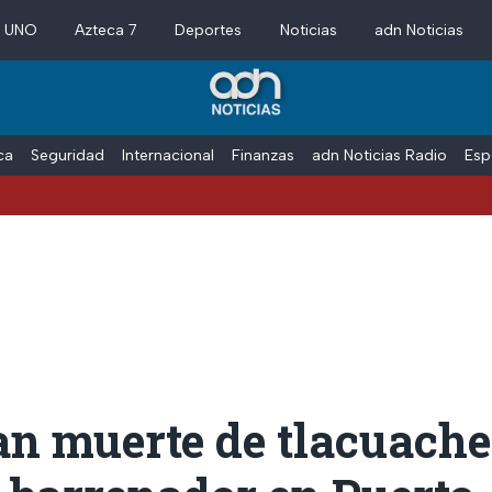
a UNO
Azteca 7
Deportes
Noticias
adn Noticias
ica
Seguridad
Internacional
Finanzas
adn Noticias Radio
Esp
Va
an muerte de tlacuache