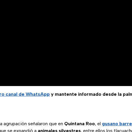
tro canal de WhatsApp
y mantente informado desde la pal
a agrupación señalaron que en
Quintana Roo
, el
gusano barr
 que se expandió a
animales silvestres
, entre ellos los tlacuac