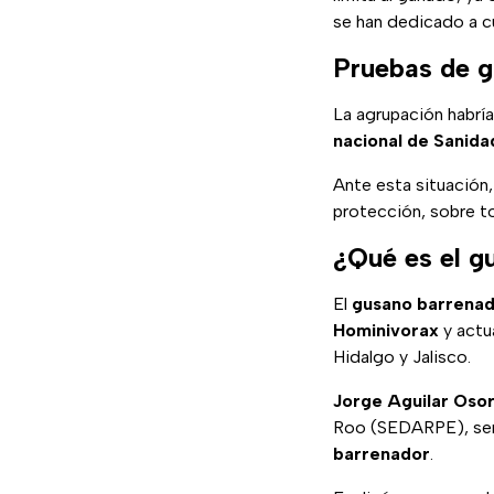
se han dedicado a cu
Pruebas de g
La agrupación habría
nacional de Sanida
Ante esta situación,
protección, sobre t
¿Qué es el g
El
gusano barrena
Hominivorax
y actu
Hidalgo y Jalisco.
Jorge Aguilar Osor
Roo (SEDARPE), señ
barrenador
.