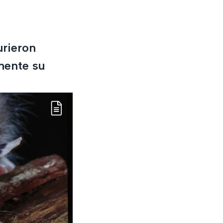
urieron
mente su