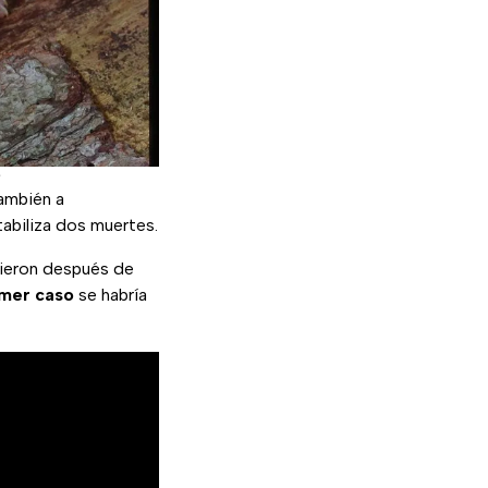
s
también a
abiliza dos muertes.
ieron después de
imer caso
se habría