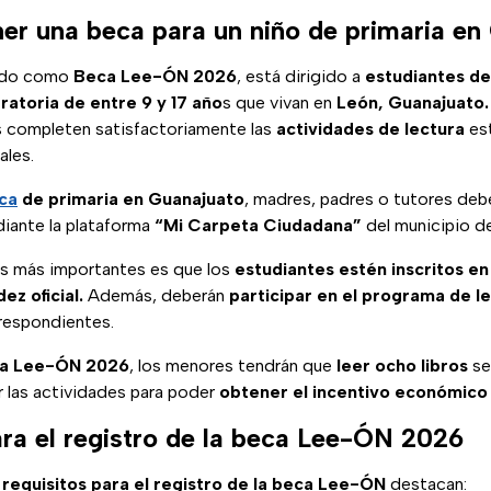
r una beca para un niño de primaria en
cido como
Beca Lee-ÓN 2026
, está dirigido a
estudiantes de
ratoria de entre 9 y 17 año
s que vivan en
León, Guanajuato.
 completen satisfactoriamente las
actividades de lectura
es
ales.
ca
de primaria en Guanajuato
, madres, padres o tutores deber
diante la plataforma
“Mi Carpeta Ciudadana”
del municipio d
os más importantes es que los
estudiantes estén inscritos en
ez oficial.
Además, deberán
participar en el programa de l
rrespondientes.
a Lee-ÓN 2026
, los menores tendrán que
leer ocho libros
se
r las actividades para poder
obtener el incentivo económico 
ara el registro de la beca Lee-ÓN 2026
s
requisitos para el registro de la beca Lee-ÓN
destacan: