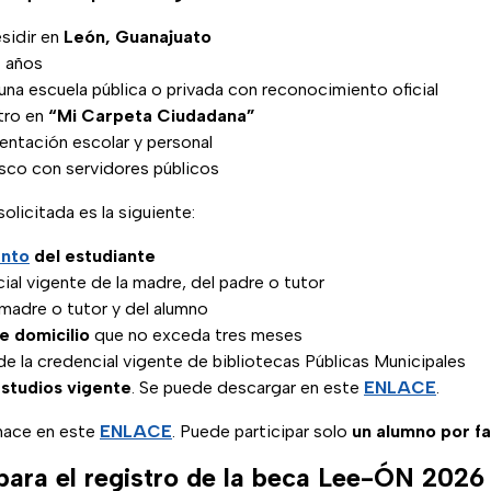
sidir en
León, Guanajuato
7 años
 una escuela pública o privada con reconocimiento oficial
tro en
“Mi Carpeta Ciudadana”
ntación escolar y personal
sco con servidores públicos
solicitada es la siguiente:
ento
del estudiante
cial vigente de la madre, del padre o tutor
madre o tutor y del alumno
 domicilio
que no exceda tres meses
e la credencial vigente de bibliotecas Públicas Municipales
studios vigente
. Se puede descargar en este
ENLACE
.
 hace en este
ENLACE
. Puede participar solo
un alumno por fa
 para el registro de la beca Lee-ÓN 2026