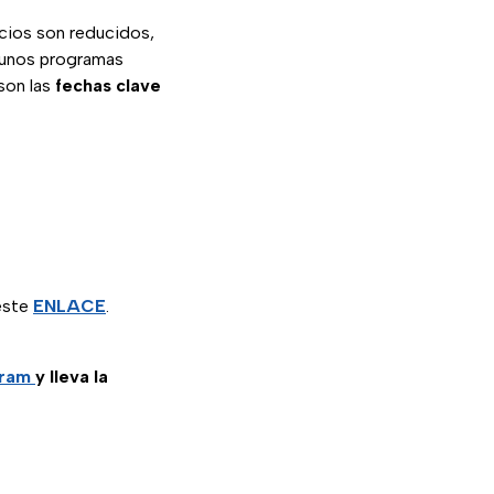
cios son reducidos,
lgunos programas
son las
fechas clave
este
ENLACE
.
gram
y lleva la