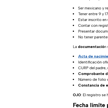
Ser mexicano y re
Tener entre 9 y 1
Estar inscrito en
Contar con regis
Presentar docume
No tener parente
La
documentació
n 
Acta de nacimi
Identificación ofi
CURP del padre, 
Comprobante de
Número de folio d
Constancia de e
OJO
: El registro se
Fecha límite