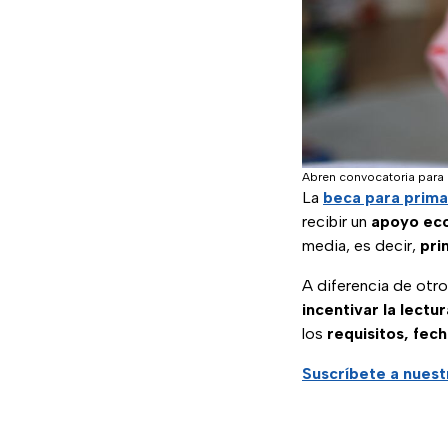
Abren convocatoria para 
La
beca para prima
recibir un
apoyo eco
media, es decir,
pri
A diferencia de otr
incentivar la lectu
los
requisitos, fech
Suscríbete a nues