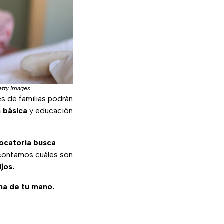
etty Images
es de familias podrán
 básica
y educación
ocatoria busca
e contamos cuáles son
jos.
ma de tu mano.