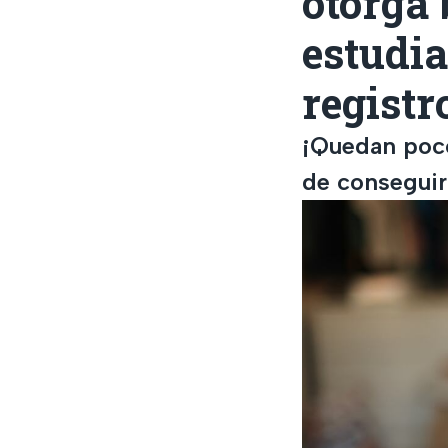
otorga 
estudia
registr
¡Quedan poco
de conseguir 