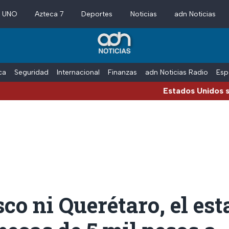
a UNO
Azteca 7
Deportes
Noticias
adn Noticias
ica
Seguridad
Internacional
Finanzas
adn Noticias Radio
Esp
Estados Unidos suspende la
sco ni Querétaro, el es