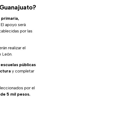
 Guanajuato?
 primaria,
El apoyo será
tablecidas por las
án realizar el
e León.
 escuelas públicas
ectura
y completar
leccionados por el
de 5 mil pesos.