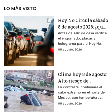
LO MÁS VISTO
Hoy No Circula sábado
8 de agosto 2026: ¿qué
autos no circulan en
Antes de salir de casa verifica
el engomado, placas y
CDMX y Edomex?
holograma para el Hoy No
Circula de este sábado
08 agosto, 2026
Clima hoy 8 de agosto:
Alto riesgo de
inundaciones y
En contraste, continuará el
calor extremo en el norte de
desbordamiento de
México, con temperaturas
ríos por lluvias
superiores a 45°C en el
08 agosto, 2026
intensas en dos
noreste de Baja California.