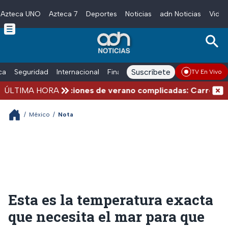
Azteca UNO
Azteca 7
Deportes
Noticias
adn Noticias
Video
Skip to main content
Suscríbete
ica
Seguridad
Internacional
Finanzas
adn Noticias Radio
Esp
TV En Vivo
ÚLTIMA HORA
Vacaciones de verano complicadas: Carreteras c
/
México
/
Nota
Esta es la temperatura exacta
que necesita el mar para que