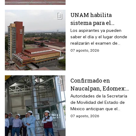
UNAM habilita
sistema para el
examen de control: así
Los aspirantes ya pueden
saber el día y el lugar donde
puedes consultar
realizarán el examen de
fecha, hora y sede
control de forma presencial
07 agosto, 2026
Confirmado en
Naucalpan, Edomex:
la Línea 3 del
Autoridades de la Secretaría
de Movilidad del Estado de
Mexicable llega al
México anticipan que el
71,4% de avance y
transporte teleférico reducirá
07 agosto, 2026
anuncian cuándo
drásticamente los tiempos de
entraría en
traslado para 700 mil
mexiquenses.
funcionamiento