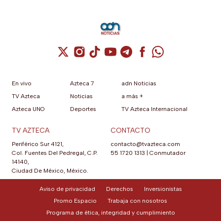
Cuenta de X / Twitter (se abre en una nuev
Cuenta de Instagram (se abre en una n
Cuenta de TikTok (se abre en una
Cuenta de YouTube (se abre 
Cuenta de Telegram (se a
Cuenta de Facebook 
Cuenta de Whats
En vivo
Azteca 7
adn Noticias
TV Azteca
Noticias
a más +
Azteca UNO
Deportes
TV Azteca Internacional
TV AZTECA
CONTACTO
Periférico Sur 4121,
contacto@tvazteca.com
Col. Fuentes Del Pedregal, C.P.
55 1720 1313
|
Conmutador
14140,
Ciudad De México, México.
Aviso de privacidad
Derechos
Inversionistas
Promo Espacio
Trabaja con nosotros
Programa de ética, integridad y cumplimiento