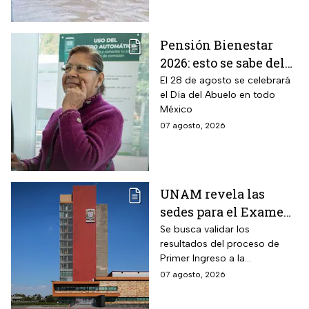
estados
Pensión Bienestar
2026: esto se sabe del
pago por el Día del
El 28 de agosto se celebrará
el Día del Abuelo en todo
Abuelo en agosto
México
07 agosto, 2026
UNAM revela las
sedes para el Examen
de control 2026;
Se busca validar los
resultados del proceso de
consulta dónde será
Primer Ingreso a la
Licenciatura luego de
07 agosto, 2026
anomalías presentadas