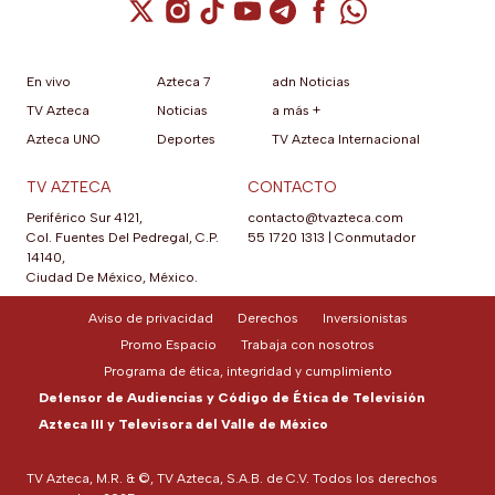
Cuenta de X / Twitter (se abre en una nuev
Cuenta de Instagram (se abre en una n
Cuenta de TikTok (se abre en una
Cuenta de YouTube (se abre 
Cuenta de Telegram (se a
Cuenta de Facebook 
Cuenta de Whats
En vivo
Azteca 7
adn Noticias
TV Azteca
Noticias
a más +
Azteca UNO
Deportes
TV Azteca Internacional
TV AZTECA
CONTACTO
Periférico Sur 4121,
contacto@tvazteca.com
Col. Fuentes Del Pedregal, C.P.
55 1720 1313
|
Conmutador
14140,
Ciudad De México, México.
Aviso de privacidad
Derechos
Inversionistas
Promo Espacio
Trabaja con nosotros
Programa de ética, integridad y cumplimiento
Defensor de Audiencias y Código de Ética de Televisión
Azteca III y Televisora del Valle de México
TV Azteca, M.R. & ©, TV Azteca, S.A.B. de C.V. Todos los derechos