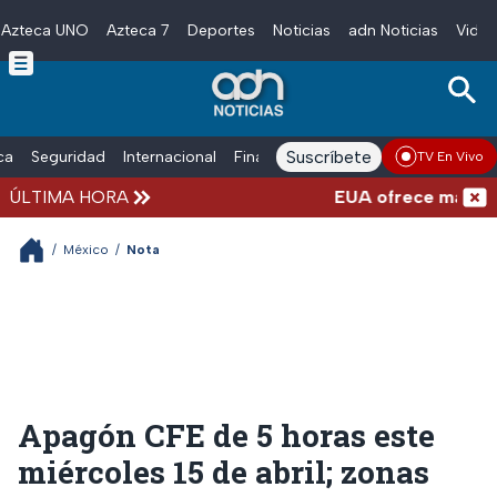
Azteca UNO
Azteca 7
Deportes
Noticias
adn Noticias
Video
Skip to main content
Suscríbete
ica
Seguridad
Internacional
Finanzas
adn Noticias Radio
Esp
TV En Vivo
ÚLTIMA HORA
EUA ofrece más de 100
/
México
/
Nota
Apagón CFE de 5 horas este
miércoles 15 de abril; zonas