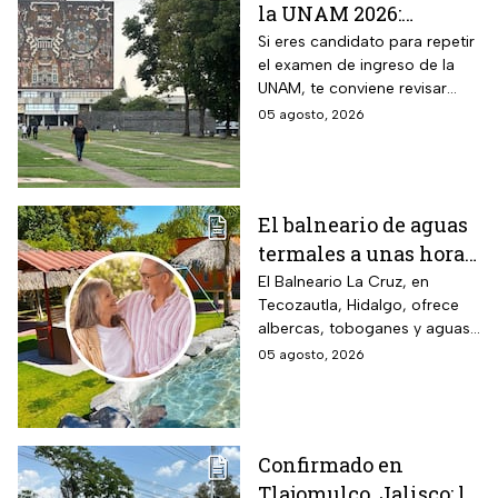
la UNAM 2026:
¿Cuántos aciertos
Si eres candidato para repetir
el examen de ingreso de la
piden en las carreras
UNAM, te conviene revisar
más solicitadas?
cuántos aciertos deberás de
05 agosto, 2026
lograr para ingresar a la
carrera que deseas.
El balneario de aguas
termales a unas horas
de Naucalpan con
El Balneario La Cruz, en
Tecozautla, Hidalgo, ofrece
entrada desde $100
albercas, toboganes y aguas
pesos para este grupo
termales, con tarifas
05 agosto, 2026
de adultos mayores
preferenciales para adultos
mayores y personas con
discapacidad.
Confirmado en
Tlajomulco, Jalisco: la