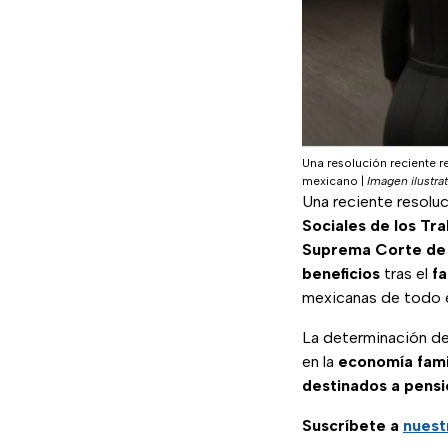
Una resolución reciente r
mexicano
|
Imagen ilustrat
Una reciente resolu
Sociales de los Tr
Suprema Corte de J
beneficios
tras el
fa
mexicanas de todo e
La determinación de 
en la
economía fami
destinados a pens
Suscríbete a
nuest