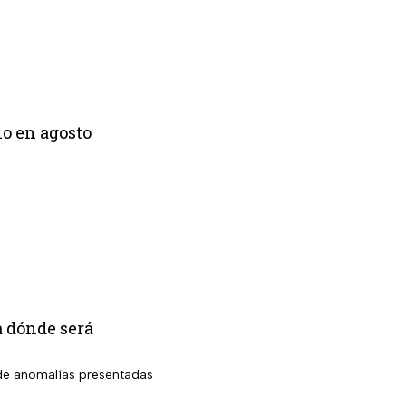
lo en agosto
a dónde será
o de anomalías presentadas