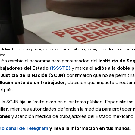
edefine beneficios y obliga a revisar con detalle reglas vigentes dentro del sis
iva
ción cambia el panorama para pensionados del
Instituto de Se
abajadores del Estado
(ISSSTE)
y marca el
adiós a la doble 
usticia de la Nación (SCJN)
confirmaron que no se permitir
llecimiento de un trabajador
, decisión que impacta directam
l país.
la SCJN fija un límite claro en el sistema público. Especialista
liar
, mientras autoridades defienden la medida para proteger
iones
y atención médica de trabajadores del Estado mexicano.
ro canal de Telegram
y lleva la información en tus manos.