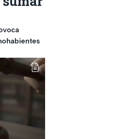
á sumar
rovoca
chohabientes