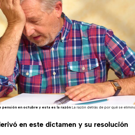
le pensión en octubre y esta es la razón
La razón detrás de por qué se elimin
erivó en este dictamen y su resolución