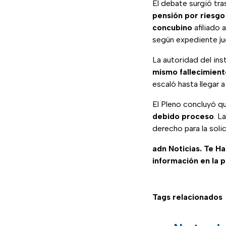
El debate surgió tr
pensión por riesgo
concubino
afiliado 
según expediente ju
La autoridad del ins
mismo fallecimient
escaló hasta llegar 
El Pleno concluyó q
debido proceso
. L
derecho para la soli
adn Noticias. Te H
información en la 
Tags relacionados