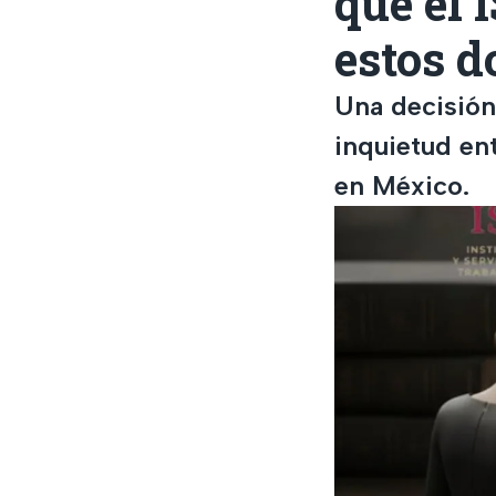
qué el
estos d
Una decisión
inquietud en
en México.