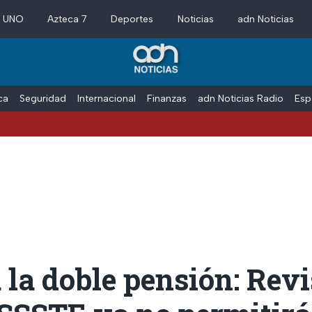
a UNO
Azteca 7
Deportes
Noticias
adn Noticias
ica
Seguridad
Internacional
Finanzas
adn Noticias Radio
Esp
 la doble pensión: Rev