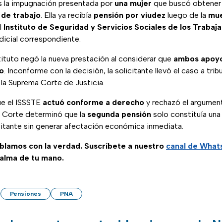
as la impugnación presentada por
una mujer
que buscó obtener
 de trabajo
. Ella ya recibía
pensión por viudez
luego de la
mue
al
Instituto de Seguridad y Servicios Sociales de los Trabaj
dicial correspondiente.
tituto negó la nueva prestación al considerar que
ambos apoyo
o
. Inconforme con la decisión, la solicitante llevó el caso a tri
a la Suprema Corte de Justicia.
ue el ISSSTE
actuó conforme a derecho
y rechazó el argume
a Corte determinó que la
segunda pensión
solo constituía una
citante sin generar afectación económica inmediata.
ablamos con la verdad. Suscríbete a nuestro
canal de Wha
palma de tu mano.
Pensiones
PNA