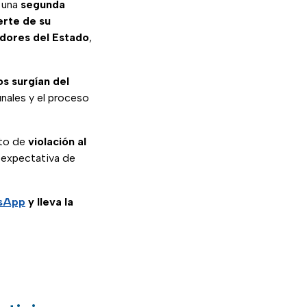
 una
segunda
rte de su
adores del Estado
,
s surgían del
bunales y el proceso
nto de
violación al
 expectativa de
tsApp
y lleva la