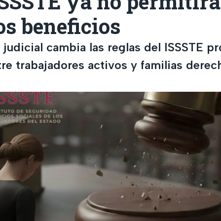
 ISSSTE ya no permitir
os beneficios
 judicial cambia las reglas del ISSSTE p
tre trabajadores activos y familias dere