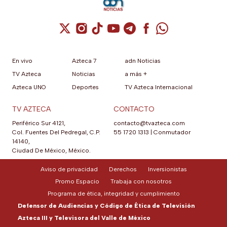
Cuenta de X / Twitter (se abre en una nuev
Cuenta de Instagram (se abre en una n
Cuenta de TikTok (se abre en una
Cuenta de YouTube (se abre 
Cuenta de Telegram (se a
Cuenta de Facebook 
Cuenta de Whats
En vivo
Azteca 7
adn Noticias
TV Azteca
Noticias
a más +
Azteca UNO
Deportes
TV Azteca Internacional
TV AZTECA
CONTACTO
Periférico Sur 4121,
contacto@tvazteca.com
Col. Fuentes Del Pedregal, C.P.
55 1720 1313
|
Conmutador
14140,
Ciudad De México, México.
Aviso de privacidad
Derechos
Inversionistas
Promo Espacio
Trabaja con nosotros
Programa de ética, integridad y cumplimiento
Defensor de Audiencias y Código de Ética de Televisión
Azteca III y Televisora del Valle de México