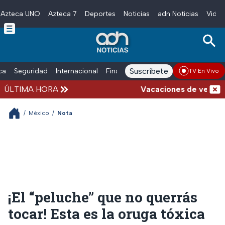
Azteca UNO
Azteca 7
Deportes
Noticias
adn Noticias
Video
Skip to main content
Suscríbete
ica
Seguridad
Internacional
Finanzas
adn Noticias Radio
Esp
TV En Vivo
ÚLTIMA HORA
Vacaciones de verano com
/
México
/
Nota
¡El “peluche” que no querrás
tocar! Esta es la oruga tóxica