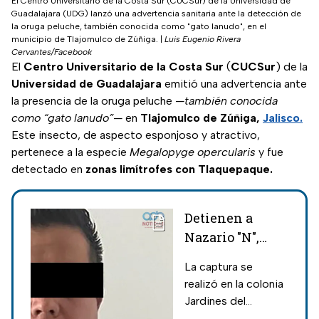
El Centro Universitario de la Costa Sur (CUCSur) de la Universidad de
Guadalajara (UDG) lanzó una advertencia sanitaria ante la detección de
la oruga peluche, también conocida como "gato lanudo", en el
municipio de Tlajomulco de Zúñiga.
|
Luis Eugenio Rivera
Cervantes/Facebook
El
Centro Universitario de la Costa Sur
(
CUCSur
) de la
Universidad de Guadalajara
emitió una advertencia ante
la presencia de la oruga peluche
—también conocida
como “gato lanudo”—
en
Tlajomulco de Zúñiga,
Jalisco.
Este insecto, de aspecto esponjoso y atractivo,
pertenece a la especie
Megalopyge opercularis
y fue
detectado en
zonas limítrofes con Tlaquepaque.
Detienen a
Nazario "N",
presunto
La captura se
operador del
realizó en la colonia
CJNG en Jalisco
Jardines del
y Puebla
Bosque, asimismo