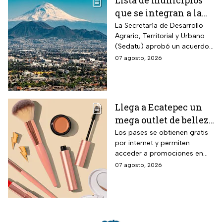
Lista de municipios
que se integran a la
Zona Metropolitana
La Secretaría de Desarrollo
Agrario, Territorial y Urbano
del Valle de México
(Sedatu) aprobó un acuerdo
para que se integren más
07 agosto, 2026
municipios a la Zona
Metropolitana del Valle de
México (ZMVM).
Llega a Ecatepec un
mega outlet de belleza
con entrada gratis y
Los pases se obtienen gratis
por internet y permiten
descuentos de hasta el
acceder a promociones en
80% durante 5 días
maquillaje, perfumes y
07 agosto, 2026
consecutivos en
cuidado personal
agosto de 2026