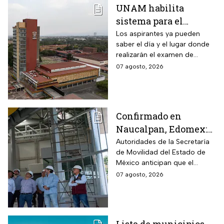
UNAM habilita
sistema para el
examen de control: así
Los aspirantes ya pueden
saber el día y el lugar donde
puedes consultar
realizarán el examen de
fecha, hora y sede
control de forma presencial
07 agosto, 2026
Confirmado en
Naucalpan, Edomex:
la Línea 3 del
Autoridades de la Secretaría
de Movilidad del Estado de
Mexicable llega al
México anticipan que el
71,4% de avance y
transporte teleférico reducirá
07 agosto, 2026
anuncian cuándo
drásticamente los tiempos de
entraría en
traslado para 700 mil
mexiquenses.
funcionamiento