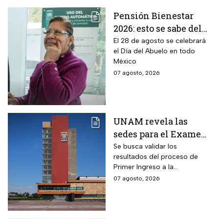
Pensión Bienestar
2026: esto se sabe del
pago por el Día del
El 28 de agosto se celebrará
el Día del Abuelo en todo
Abuelo en agosto
México
07 agosto, 2026
UNAM revela las
sedes para el Examen
de control 2026;
Se busca validar los
resultados del proceso de
consulta dónde será
Primer Ingreso a la
Licenciatura luego de
07 agosto, 2026
anomalías presentadas