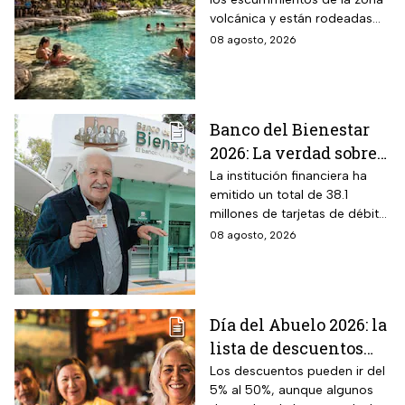
cristalinas con la
volcánica y están rodeadas
naturaleza del volcán
de vegetación, áreas verdes y
08 agosto, 2026
Popocatépetl y cuesta
espacios para descansar
$40 pesos: días,
horarios y cómo llegar
Banco del Bienestar
2026: La verdad sobre
entrar a Buró de
La institución financiera ha
emitido un total de 38.1
Crédito por tenerla
millones de tarjetas de débito
para la dispersión de los
08 agosto, 2026
programas sociales.
Día del Abuelo 2026: la
lista de descuentos
con tu credencial
Los descuentos pueden ir del
5% al 50%, aunque algunos
INAPAM en