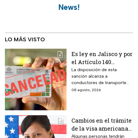
News!
LO MÁS VISTO
Es ley en Jalisco y por
el Artículo 140
cancelarán la licencia
La disposición de esta
sanción alcanza a
de conducir de por
conductores de transporte
vida a todos los
escolar, unidades de
08 agosto, 2026
automovilistas que
emergencia y vehículos de
cometan esta
pasajeros que ocasionen un
siniestro vial en la entidad por
infracción
medio de una infracción muy
Cambios en el trámite
común.
de la visa americana
2026 y para quiénes
Algunas personas tendrán