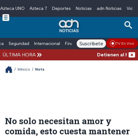
Azteca UNO
Azteca 7
Deportes
Noticias
adn Noticias
Video
Skip to main content
Suscríbete
ica
Seguridad
Internacional
Finanzas
adn Noticias Radio
Esp
TV En Vivo
ÚLTIMA HORA
Detienen al hombre 
/
México
/
Nota
No solo necesitan amor y
comida, esto cuesta mantener