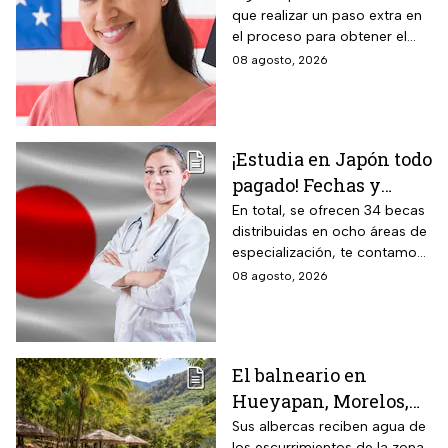
que realizar un paso extra en
aplica
el proceso para obtener el
documento que permite
08 agosto, 2026
ingresar legalmente a Estados
Unidos.
¡Estudia en Japón todo
pagado! Fechas y
requisitos de la
En total, se ofrecen 34 becas
distribuidas en ocho áreas de
convocatoria para
especialización, te contamos
becas de estancias en
todos los detalles.
08 agosto, 2026
2026
El balneario en
Hueyapan, Morelos,
que combina albercas
Sus albercas reciben agua de
los escurrimientos de la zona