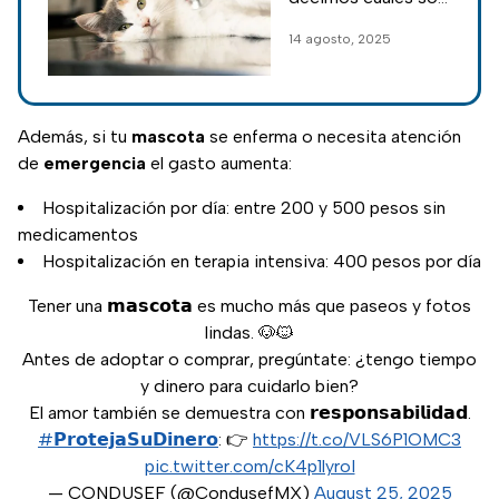
las enfermedades
14 agosto, 2025
más comunes y
algunas
recomendaciones
para detectarlas a
Además, si tu
mascota
se enferma o necesita atención
tiempo.
de
emergencia
el gasto aumenta:
Hospitalización por día: entre 200 y 500 pesos sin
medicamentos
Hospitalización en terapia intensiva: 400 pesos por día
Tener una 𝗺𝗮𝘀𝗰𝗼𝘁𝗮 es mucho más que paseos y fotos
lindas. 🐶🐱
Antes de adoptar o comprar, pregúntate: ¿tengo tiempo
y dinero para cuidarlo bien?
El amor también se demuestra con 𝗿𝗲𝘀𝗽𝗼𝗻𝘀𝗮𝗯𝗶𝗹𝗶𝗱𝗮𝗱.
#𝗣𝗿𝗼𝘁𝗲𝗷𝗮𝗦𝘂𝗗𝗶𝗻𝗲𝗿𝗼
: 👉
https://t.co/VLS6P1OMC3
pic.twitter.com/cK4p1lyroI
— CONDUSEF (@CondusefMX)
August 25, 2025