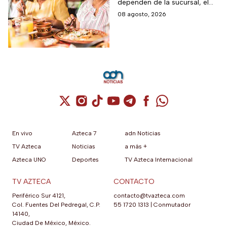
dependen de la sucursal, el
restaurantes,
servicio y los lugares
08 agosto, 2026
transporte y tiendas
disponibles
Cuenta de X / Twitter (se abre en una nuev
Cuenta de Instagram (se abre en una n
Cuenta de TikTok (se abre en una
Cuenta de YouTube (se abre 
Cuenta de Telegram (se a
Cuenta de Facebook 
Cuenta de Whats
En vivo
Azteca 7
adn Noticias
TV Azteca
Noticias
a más +
Azteca UNO
Deportes
TV Azteca Internacional
TV AZTECA
CONTACTO
Periférico Sur 4121,
contacto@tvazteca.com
Col. Fuentes Del Pedregal, C.P.
55 1720 1313
|
Conmutador
14140,
Ciudad De México, México.