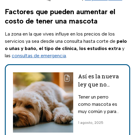
Factores que pueden aumentar el
costo de tener una mascota
La zona en la que vives influye en los precios de los
servicios ya sea desde una consulta hasta corte de
pelo
o uñas y baño, el tipo de clínica, los estudios extra
y
las
consultas de emergencia
.
Así es la nueva
ley que no
permite dejar
Tener un perro
perritos solos
como mascota es
más de 6 horas
muy común y para
protegerlos se creó
1 agosto, 2025
una ley en la que los
perros no pueden