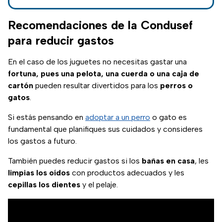
estar solos en casa
o los dueños
Recomendaciones de la Condusef
recibirán una multa.
para reducir gastos
En el caso de los juguetes no necesitas gastar una
fortuna, pues una pelota, una cuerda o una caja de
cartón
pueden resultar divertidos para los
perros o
gatos
.
Si estás pensando en
adoptar a un perro
o gato es
fundamental que planifiques sus cuidados y consideres
los gastos a futuro.
También puedes reducir gastos si los
bañas en casa
, les
limpias los oídos
con productos adecuados y les
cepillas los dientes
y el pelaje.