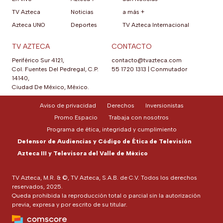
TV Azteca
Noticias
a más +
Azteca UNO
Deportes
TV Azteca Internacional
TV AZTECA
CONTACTO
Periférico Sur 4121,
contacto@tvazteca.com
Col. Fuentes Del Pedregal, C.P.
55 1720 1313
|
Conmutador
14140,
Ciudad De México, México.
Aviso de privacidad
Derechos
Inversionistas
Promo Espacio
Trabaja con nosotros
Programa de ética, integridad y cumplimiento
Defensor de Audiencias y Código de Ética de Televisión
Azteca III y Televisora del Valle de México
TV Azteca, M.R. & ©, TV Azteca, S.A.B. de C.V. Todos los derechos
reservados, 2025.
Queda prohibida la reproducción total o parcial sin la autorización
previa, expresa y por escrito de su titular.