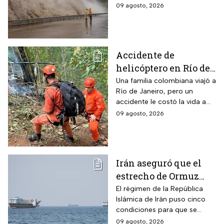
el este de China con vientos
09 agosto, 2026
de 42 m/s, evacuaciones y
miles de vuelos cancelados.
Accidente de
helicóptero en Río de
Janeiro deja muertos;
Una familia colombiana viajó a
Río de Janeiro, pero un
su familia los
accidente le costó la vida a
esperaba en tierra
tres integrantes
09 agosto, 2026
Irán aseguró que el
estrecho de Ormuz
seguirá bloqueado
El régimen de la República
Islámica de Irán puso cinco
hasta que EUA acepte
condiciones para que se
“sus condiciones”
reabra el estrecho de Ormuz
09 agosto, 2026