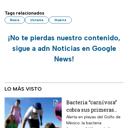
Tags relacionados
Rusia
Ucrania
Guerra
¡No te pierdas nuestro contenido,
sigue a adn Noticias en Google
News!
LO MÁS VISTO
Bacteria “carnívora”
cobra sus primeras
vidas y enciende
Alerta en playas del Golfo de
México: la bacteria
alarmas en estas