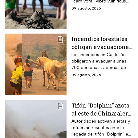
“carnívora” Vibro vulnificus
playas de EUA
causa infecciones graves y
09 agosto, 2026
muertes; precaución con
heridas y mariscos crudos.
Incendios forestales
obligan evacuaciones
en el este de España |
Los incendios en Castellón
obligaron a evacuar a unas
VIDEO
700 personas , además de
que ya dañaron viviendas y
09 agosto, 2026
granjas; más de 300
bomberos luchan contra el
fuego.
Tifón “Dolphin” azota
al este de China: alerta
máxima por
Autoridades activan alertas y
refuerzan rescates ante la
inundaciones y
llegada del tifón “Dolphin” en
ráfagas