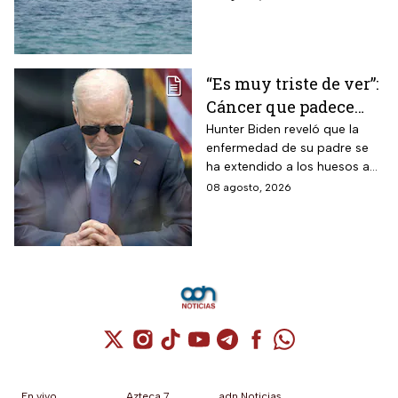
“Es muy triste de ver”:
Cáncer que padece
Joe Biden se propaga
Hunter Biden reveló que la
enfermedad de su padre se
y causa metástasis
ha extendido a los huesos a
pesar del tratamiento.
08 agosto, 2026
Cuenta de X / Twitter (se abre en una nuev
Cuenta de Instagram (se abre en una n
Cuenta de TikTok (se abre en una
Cuenta de YouTube (se abre 
Cuenta de Telegram (se a
Cuenta de Facebook 
Cuenta de Whats
En vivo
Azteca 7
adn Noticias