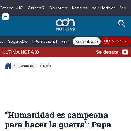
Azteca UNO
Azteca 7
Deportes
Noticias
adn Noticias
Video
Skip to main content
Suscríbete
ica
Seguridad
Internacional
Finanzas
adn Noticias Radio
Esp
TV En Vivo
ÚLTIMA HORA
Se desata balacer
/
Internacional
/
Nota
“Humanidad es campeona
para hacer la guerra”: Papa