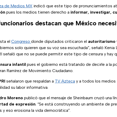
nza de Medios MX
indicó que este tipo de pronunciamientos at
ión
pues los medios tienen derecho a
informar, investigar, c
funcionarios destacan que México necesi
asta el
Congreso
donde diputados criticaron el
autoritarismo
biernos solo quieren que su voz sea escuchada”, señaló Kenia L
RI señaló que no se puede permitir este tipo de censura y hay 
nsura infantil
pues el gobierno está tratando de decirle a la p
ibran Ramírez de Movimiento Ciudadano.
PRI
señalaron que respaldan a
TV Azteca
y a todos los medios 
lidad su labor informativa.
ndro Moreno
publicó que el mensaje de Sheinbaum cruzó una lí
rtad de expresión
. “Se está construyendo un ambiente de pr
s y eso erosiona la vida democrática”.