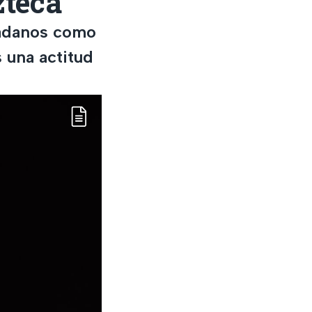
zteca
udadanos como
 una actitud