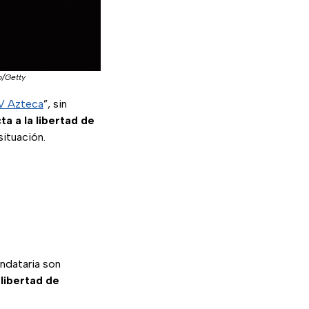
o/Getty
 Azteca
”, sin
ta a la libertad de
ituación.
ndataria son
a
libertad de