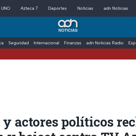
a UNO
Azteca 7
Deportes
Noticias
adn Noticias
ica
Seguridad
Internacional
Finanzas
adn Noticias Radio
Esp
y actores políticos r