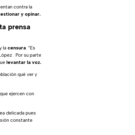
entan contra la
uestionar y opinar.
ta prensa
y la
censura
. “Es
ópez . Por su parte
que
levantar la voz.
oblación qué ver y
que ejercen con
nea delicada pues
esión constante