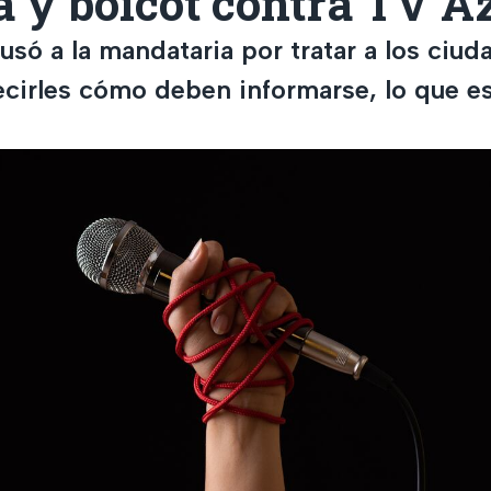
 y boicot contra TV A
usó a la mandataria por tratar a los ci
cirles cómo deben informarse, lo que es