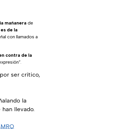
cia mañanera
de
es de la
eñal con llamados a
en contra de la
expresión”.
or ser crítico,
alando la
 han llevado.
jSMRQ