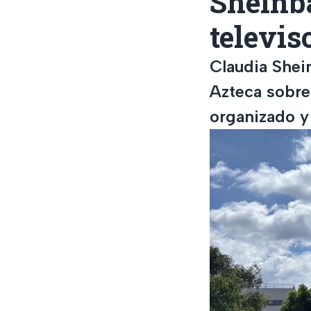
Sheinba
televis
Claudia Shei
Azteca sobre
organizado y 