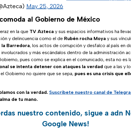
(@Azteca)
May 25, 2026
ncomoda al Gobierno de México
veraz en la que
TV Azteca
y sus espacios informativos ha lleva
ción y delincuencia como el de
Rubén rocha Moya
y sus víncul
 la Barredora
, los actos de corrupción y desfalco al país en 
involucrados y más escándalos dentro de la administración act
obierno, pues como se explica en el comunicado, esta no es l
onal se intenta detener con ataques la verdad
que a las y l
 el Gobierno no quiere que se sepa,
pues es una crisis que el
ablamos con la verdad.
Suscríbete
nuestro canal de Telegr
palma de tu mano.
erdas nuestro contenido, sigue a adn N
Google News!