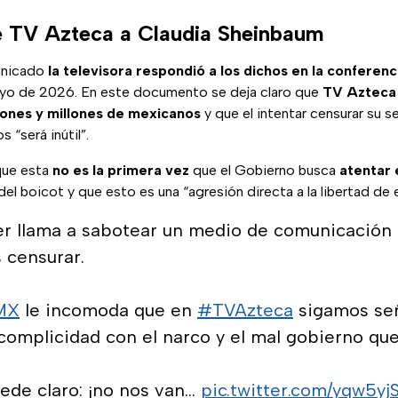
 TV Azteca a Claudia Sheinbaum
unicado
la televisora respondió a los dichos en la conferen
ayo de 2026. En este documento se deja claro que
TV Azteca 
lones y millones de mexicanos
y que el intentar censurar su s
 “será inútil”.
que esta
no es la primera vez
que el Gobierno busca
atentar 
del boicot y que esto es una “agresión directa a la libertad de 
r llama a sabotear un medio de comunicación p
 censurar.
MX
le incomoda que en
#TVAzteca
sigamos señ
complicidad con el narco y el mal gobierno que
uede claro: ¡no nos van…
pic.twitter.com/yqw5y