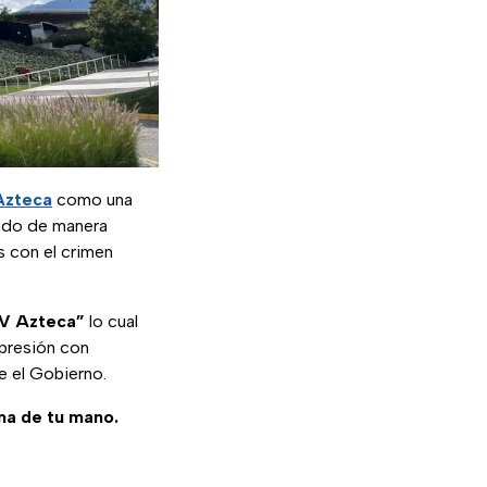
Azteca
como una
mado de manera
os con el crimen
TV Azteca”
lo cual
epresión con
e el Gobierno.
ma de tu mano.