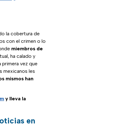
do la cobertura de
os con el crimen o lo
donde
miembros de
ual, ha calado y
a primera vez que
os mexicanos les
los mismos han
am
y lleva la
oticias en