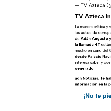
— TV Azteca 
TV Azteca i
La manera crítica y 
los actos de corrup
de
Adán Augusto y
la llamada 4T
están 
mucho en seno del G
desde Palacio Naci
interesa saber y que
generado.
adn Noticias. Te h
información en la 
¡No te pi