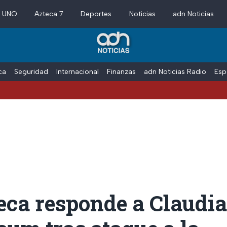
a UNO
Azteca 7
Deportes
Noticias
adn Noticias
ica
Seguridad
Internacional
Finanzas
adn Noticias Radio
Esp
eca responde a Claudia