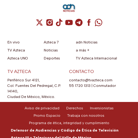
Cuenta de X / Twitter (se abre en una nuev
Cuenta de Instagram (se abre en una n
Cuenta de TikTok (se abre en una
Cuenta de YouTube (se abre 
Cuenta de Telegram (se a
Cuenta de Facebook 
Cuenta de Whats
En vivo
Azteca 7
adn Noticias
TV Azteca
Noticias
a más +
Azteca UNO
Deportes
TV Azteca Internacional
TV AZTECA
CONTACTO
Periférico Sur 4121,
contacto@tvazteca.com
Col. Fuentes Del Pedregal, C.P.
55 1720 1313
|
Conmutador
14140,
Ciudad De México, México.
Aviso de privacidad
Derechos
Inversionistas
Promo Espacio
Trabaja con nosotros
Programa de ética, integridad y cumplimiento
Defensor de Audiencias y Código de Ética de Televisión
Azteca III y Televisora del Valle de México