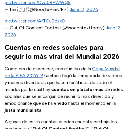
pic.twitter.com/Dvd58EWWQk
— fan 🇵🇹 (@NoodleHairCR7)
June 12, 2026
pic.twitter.com/AfTCu0dzx0
— Out Of Context Football (@nocontextfooty)
June 12,
2026
Cuentas en redes sociales para
seguir lo más viral del Mundial 2026
Como era de esperarse, con el inicio de la
Copa Mundial
de la FIFA 2026 ™
también llegó la temporada de videos
y memes divertidos que hacen fanáticos de todo el
mundo, por lo cual hay
cuentas
en plataformas
de redes
sociales que se encargan de reunir lo más divertido y
emocionante que se ha
vivido
hasta el momento en la
justa mundialista
.
Algunas de estas cuentas pueden encontrarse bajo los
nombres de
“Out Of Context Football”
,
“Out Of