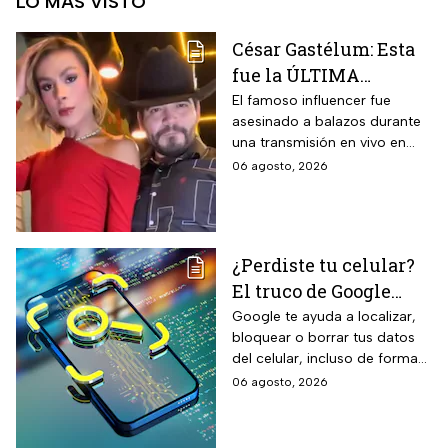
LO MÁS VISTO
César Gastélum: Esta
fue la ÚLTIMA
publicación del
El famoso influencer fue
asesinado a balazos durante
influencer en redes
una transmisión en vivo en
sociales: “La cita
calles del municipio de
06 agosto, 2026
fresita” | VIDEO
Culiacán en Sinaloa.
¿Perdiste tu celular?
El truco de Google
para localizarlo y
Google te ayuda a localizar,
bloquear o borrar tus datos
proteger tus datos
del celular, incluso de forma
remota; debes tener activada
06 agosto, 2026
esta función para proteger tu
información antes de que sea
tarde.