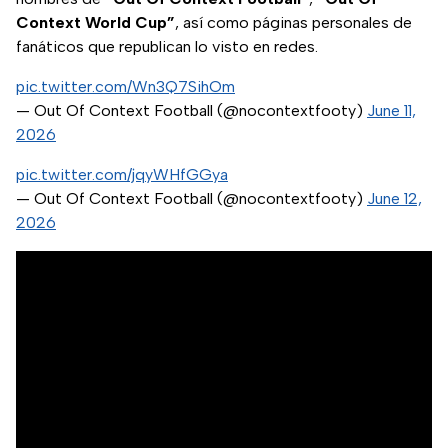
Context World Cup”
, así como páginas personales de
fanáticos que republican lo visto en redes.
pic.twitter.com/Wn3Q7SihOm
— Out Of Context Football (@nocontextfooty)
June 11,
2026
pic.twitter.com/jqyWHfGGya
— Out Of Context Football (@nocontextfooty)
June 12,
2026