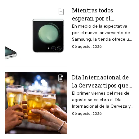
Mientras todos
esperan por el
Samsung Z Flip8,
En medio de la expectativa
por el nuevo lanzamiento de
Liverpool rebaja y
Samsung, la tienda ofrece un
remata el Galaxy Z
modelo anterior a un precio
06 agosto, 2026
Flip5 de 256GB a tres
más económico.
veces menos
Día Internacional de
la Cerveza: tipos que
hay con base en su
El primer viernes del mes de
agosto se celebra el Día
sabor y fermentación
Internacional de la Cerveza y
si quieres celebrarlo
06 agosto, 2026
tomándote una, te contamos
los tipos que hay y sus
características.