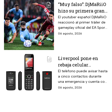
“Muy falso”: DjMaRiiO
hizo su primera gran
crítica al gameplay
El youtuber español DjMaRiiO
reaccionó al primer tráiler de
del EA Sports FC 27
gameplay oficial del EA Sports
FC 27 y remarcó algunas
06 agosto, 2026
correcciones para la nueva
entrega del videojuego con
lanzamiento programado
para el 25 de septiembre de
Liverpool pone en
2026.
rebaja celular
CellAllure Bienestar
El teléfono puede avisar hasta
a cinco contactos durante
para adultos mayores
una emergencia y cuenta con
con botón SOS y hasta
envío gratis a domicilio
06 agosto, 2026
6 MSI