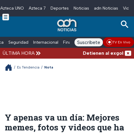
Azteca UNO
Azteca 7
Deportes
Noticias
adn Noticias
Video
Skip to main content
Suscríbete
ica
Seguridad
Internacional
Finanzas
adn Noticias Radio
Esp
TV En Vivo
ÚLTIMA HORA
Detienen al exgobernado
/
Es Tendencia
/
Nota
Y apenas va un día: Mejores
memes, fotos y videos que ha