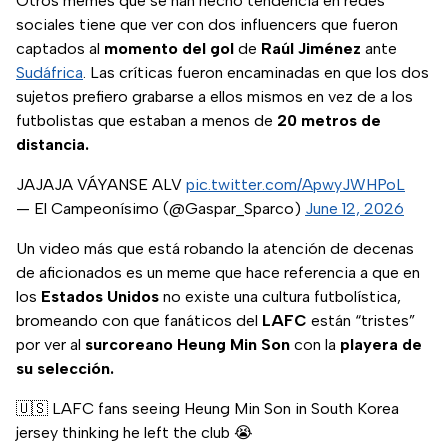
Otros memes que se han hecho tendencia en redes
sociales tiene que ver con dos influencers que fueron
captados al
momento del gol
de
Raúl Jiménez
ante
Sudáfrica
. Las críticas fueron encaminadas en que los dos
sujetos prefiero grabarse a ellos mismos en vez de a los
futbolistas que estaban a menos de
20 metros de
distancia.
JAJAJA VÁYANSE ALV
pic.twitter.com/ApwyJWHPoL
— El Campeonísimo (@Gaspar_Sparco)
June 12, 2026
Un video más que está robando la atención de decenas
de aficionados es un meme que hace referencia a que en
los
Estados Unidos
no existe una cultura futbolística,
bromeando con que fanáticos del
LAFC
están “tristes”
por ver al
surcoreano Heung Min Son
con la
playera de
su selección.
🇺🇸 LAFC fans seeing Heung Min Son in South Korea
jersey thinking he left the club 😭