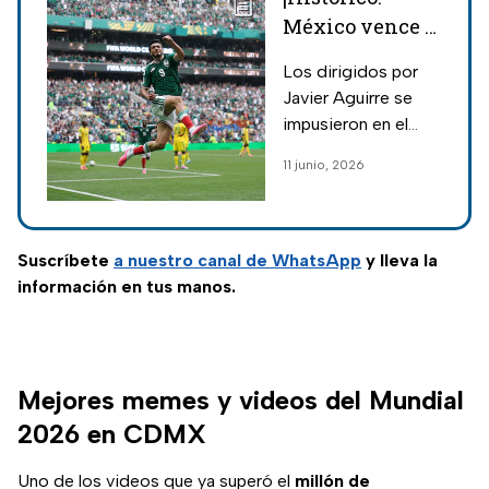
México vence a
Sudáfrica en el
Los dirigidos por
inicio del
Javier Aguirre se
Mundial 2026
impusieron en el
en el Estadio
Estadio Ciudad de
11 junio, 2026
Ciudad de
México tras ganarle
México
1-0 a la Selección de
Sudáfrica; su
próximo rival, Corea
Suscríbete
a nuestro
canal de WhatsApp
y lleva la
del Sur.
información en tus manos.
Mejores memes y videos del Mundial
2026 en CDMX
Uno de los videos que ya superó el
millón de