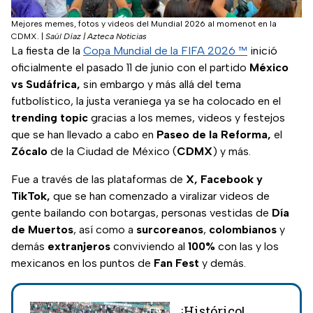
Mejores memes, fotos y videos del Mundial 2026 al momenot en la
CDMX.
|
Saúl Díaz | Azteca Noticias
La fiesta de la
Copa Mundial de la FIFA 2026 ™
inició
oficialmente el pasado 11 de junio con el partido
México
vs Sudáfrica,
sin embargo y más allá del tema
futbolístico, la justa veraniega ya se ha colocado en el
trending topic
gracias a los memes, videos y festejos
que se han llevado a cabo en
Paseo de la Reforma,
el
Zócalo
de la Ciudad de México (
CDMX
) y más.
Fue a través de las plataformas de
X, Facebook y
TikTok,
que se han comenzado a viralizar videos de
gente bailando con botargas, personas vestidas de
Día
de Muertos
, así como a
surcoreanos
,
colombianos
y
demás
extranjeros
conviviendo al
100%
con las y los
mexicanos en los puntos de
Fan Fest
y demás.
¡Histórico!