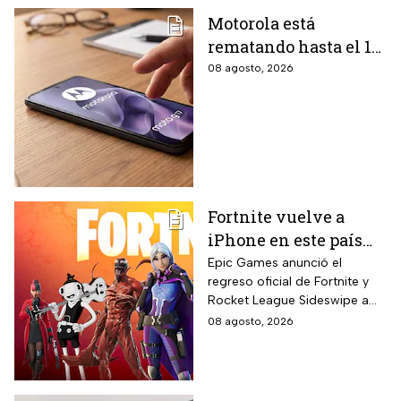
Motorola está
rematando hasta el 19
de agosto el celular
08 agosto, 2026
Moto G17 de 256 GB y
cámara de 50 MP con
15% de descuento por
el regreso a clases
Fortnite vuelve a
iPhone en este país
latinoamericano tras
Epic Games anunció el
regreso oficial de Fortnite y
acuerdo oficial con
Rocket League Sideswipe a
Apple en 2026
iPhones ubicados en Brasil
08 agosto, 2026
mediante descarga directa
desde Epic Games Store vía
web tras los cambios
regulatorios aplicados por