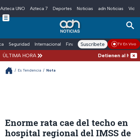
Azteca UNO
Azteca 7
Deportes
Noticias
adn Noticias
Video
Skip to main content
Suscríbete
ica
Seguridad
Internacional
Finanzas
adn Noticias Radio
Esp
TV En Vivo
ÚLTIMA HORA
Detienen al hombre 
/
Es Tendencia
/
Nota
Enorme rata cae del techo en
hospital regional del IMSS de