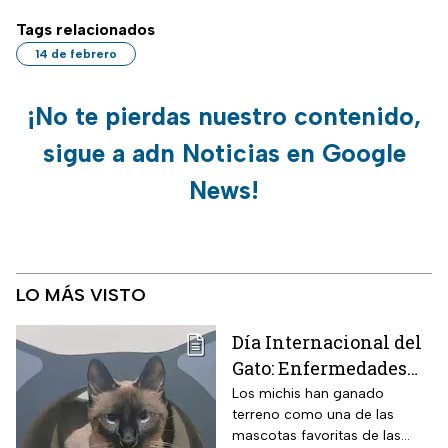
Tags relacionados
14 de febrero
¡No te pierdas nuestro contenido,
sigue a adn Noticias en Google
News!
LO MÁS VISTO
Día Internacional del
Gato: Enfermedades
más comunes y cómo
Los michis han ganado
terreno como una de las
cuidar a estos felinos
mascotas favoritas de las