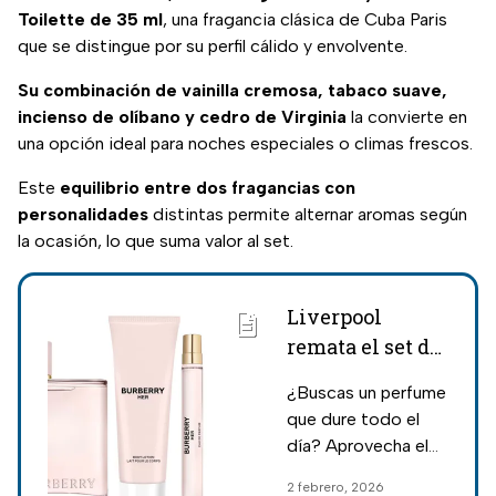
Toilette de 35 ml
, una fragancia clásica de Cuba Paris
que se distingue por su perfil cálido y envolvente.
Su combinación de vainilla cremosa, tabaco suave,
incienso de olíbano y cedro de Virginia
la convierte en
una opción ideal para noches especiales o climas frescos.
Este
equilibrio entre dos fragancias con
personalidades
distintas permite alternar aromas según
la ocasión, lo que suma valor al set.
Liverpool
remata el set de
perfume, crema
¿Buscas un perfume
y miniatura de
que dure todo el
Burberry Her en
día? Aprovecha el
menos de 4 mil
set Burberry Her en
2 febrero, 2026