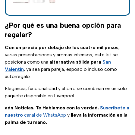
pesos
Liverpool y asegura
una de las
fragancias más
icónicas de la
¿Por qué es una buena opción para
elegancia británica.
regalar?
Con un precio por debajo de los cuatro mil pesos
,
varias presentaciones y aromas intensos, este kit se
posiciona como una
alternativa sólida para
San
Valentín
, ya sea para pareja, esposo o incluso como
autorregalo.
Elegancia, funcionalidad y ahorro se combinan en un solo
paquete disponible en Liverpool.
adn Noticias. Te Hablamos con la verdad.
Suscríbete a
nuestro
canal de WhatsApp
y
lleva la información en la
palma de tu mano.