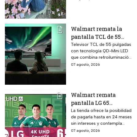
cirugías y hasta cumplió uno
de sus grandes sueños antes
de morir.
Walmart remata la
pantalla TCL de 55
pulgadas 4K QD-Mini
Televisor TCL de 55 pulgadas
con tecnología QD-Mini LED
Led con $6,600 de
que combina retroiluminación
descuento en línea y
Mini LED de casi precisión
07 agosto, 2026
hasta 24 meses sin
pixel con puntos cuánticos
intereses
QLED, resolución 4K UHD,
audio Onkyo 2.1 con
subwoofer, Dolby Atmos y
Walmart remata
plataforma Google TV.
pantalla LG 65
pulgadas UHD 4K con
La tienda ofrece la posibilidad
de pagarla hasta en 24 meses
funciones de
sin intereses y contempla
inteligencia artificial
devoluciones hasta 30 días
07 agosto, 2026
ThinQ
después de recibir el