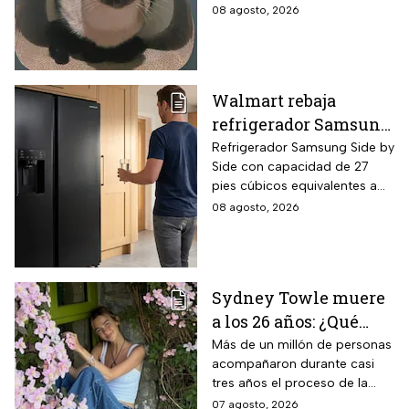
familias mexicanas y hoy 8 de
08 agosto, 2026
agosto es el Día Internacional
del gato.
Walmart rebaja
refrigerador Samsung
Side by Side 27 pies
Refrigerador Samsung Side by
Side con capacidad de 27
negro para familias
pies cúbicos equivalentes a
con casi 40% de
716 litros, tecnología
08 agosto, 2026
descuento
SpaceMax que amplía el
espacio interior mediante
paredes delgadas de alta
eficiencia, compresor Digital
Sydney Towle muere
Inverter con 20 años de
a los 26 años: ¿Qué
garantía exclusiva,
dispensador de agua y hielo
cáncer padecía la
Más de un millón de personas
en la puerta y fábrica de
acompañaron durante casi
estrella de TikTok?
hielos automática.
tres años el proceso de la
creadora: tratamientos,
07 agosto, 2026