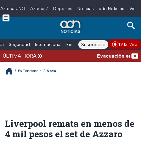
Azteca UNO
Azteca 7
Deportes
Noticias
adn Noticias
Video
Skip to main content
Suscríbete
ica
Seguridad
Internacional
Finanzas
adn Noticias Radio
Esp
TV En Vivo
ÚLTIMA HORA
Evacuación en la alc
/
Es Tendencia
/
Nota
Liverpool remata en menos de
4 mil pesos el set de Azzaro