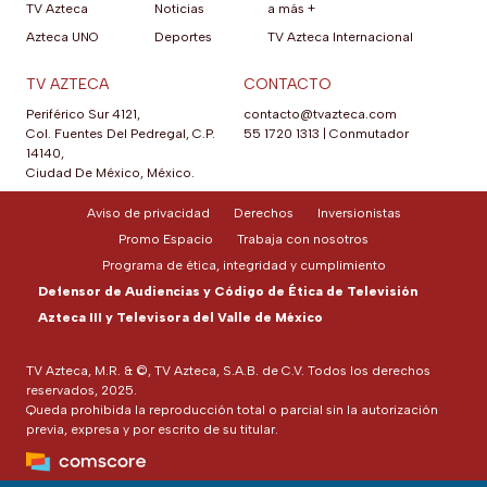
TV Azteca
Noticias
a más +
Azteca UNO
Deportes
TV Azteca Internacional
TV AZTECA
CONTACTO
Periférico Sur 4121,
contacto@tvazteca.com
Col. Fuentes Del Pedregal, C.P.
55 1720 1313
|
Conmutador
14140,
Ciudad De México, México.
Aviso de privacidad
Derechos
Inversionistas
Promo Espacio
Trabaja con nosotros
Programa de ética, integridad y cumplimiento
Defensor de Audiencias y Código de Ética de Televisión
Azteca III y Televisora del Valle de México
TV Azteca, M.R. & ©, TV Azteca, S.A.B. de C.V. Todos los derechos
reservados, 2025.
Queda prohibida la reproducción total o parcial sin la autorización
previa, expresa y por escrito de su titular.