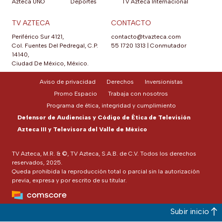
Azteca UNO
Deportes
TV Azteca Internacional
TV AZTECA
CONTACTO
Periférico Sur 4121,
contacto@tvazteca.com
Col. Fuentes Del Pedregal, C.P.
55 1720 1313
|
Conmutador
14140,
Ciudad De México, México.
Aviso de privacidad
Derechos
Inversionistas
Promo Espacio
Trabaja con nosotros
Programa de ética, integridad y cumplimiento
Defensor de Audiencias y Código de Ética de Televisión
Azteca III y Televisora del Valle de México
TV Azteca, M.R. & ©, TV Azteca, S.A.B. de C.V. Todos los derechos
reservados, 2025.
Queda prohibida la reproducción total o parcial sin la autorización
previa, expresa y por escrito de su titular.
Subir inicio