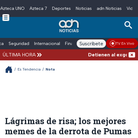
Azteca UNO
Azteca 7
Deportes
Noticias
adn Noticias
Video
Skip to main content
Suscríbete
ica
Seguridad
Internacional
Finanzas
adn Noticias Radio
Esp
TV En Vivo
ÚLTIMA HORA
Detienen al exgobernad
/
Es Tendencia
/
Nota
Lágrimas de risa; los mejores
memes de la derrota de Pumas