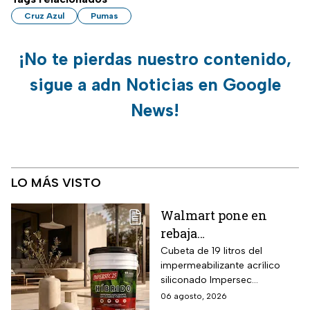
Cruz Azul
Pumas
¡No te pierdas nuestro contenido,
sigue a adn Noticias en Google
News!
LO MÁS VISTO
Walmart pone en
rebaja
impermeabilizante
Cubeta de 19 litros del
impermeabilizante acrílico
ecológico Impersec 10
siliconado Impersec
años con caucho
formulado con hasta 60 por
06 agosto, 2026
reciclado de 19 litros
ciento de caucho reciclado