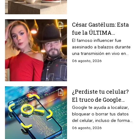
para la temporada de
de llantas, vida útil
garantizada hasta 10 años,
lluvias
propiedades aislantes
César Gastélum: Esta
térmicas frente al frío y calor,
fue la ÚLTIMA
reducción del paso de ruidos
exteriores y aplicación directa
publicación del
El famoso influencer fue
mediante cepillo de ixtle sin
asesinado a balazos durante
influencer en redes
necesidad de tela de refuerzo
una transmisión en vivo en
sociales: “La cita
adicional.
calles del municipio de
06 agosto, 2026
fresita” | VIDEO
Culiacán en Sinaloa.
¿Perdiste tu celular?
El truco de Google
para localizarlo y
Google te ayuda a localizar,
bloquear o borrar tus datos
proteger tus datos
del celular, incluso de forma
remota; debes tener activada
06 agosto, 2026
esta función para proteger tu