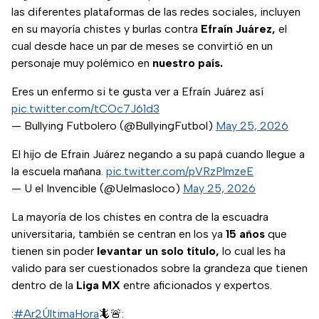
las diferentes plataformas de las redes sociales, incluyen
en su mayoría chistes y burlas contra
Efraín Juárez,
el
cual desde hace un par de meses se convirtió en un
personaje muy polémico en
nuestro país.
Eres un enfermo si te gusta ver a Efraín Juárez así
pic.twitter.com/tCOc7J61d3
— Bullying Futbolero (@BullyingFutbol)
May 25, 2026
El hijo de Efrain Juárez negando a su papá cuando llegue a
la escuela mañana.
pic.twitter.com/pVRzPlmzeE
— U el Invencible (@Uelmasloco)
May 25, 2026
La mayoría de los chistes en contra de la escuadra
universitaria, también se centran en los ya
15 años
que
tienen sin poder
levantar un solo título,
lo cual les ha
valido para ser cuestionados sobre la grandeza que tienen
dentro de la
Liga MX
entre aficionados y expertos.
:
#Ar2ÚltimaHora
🦎🚨: