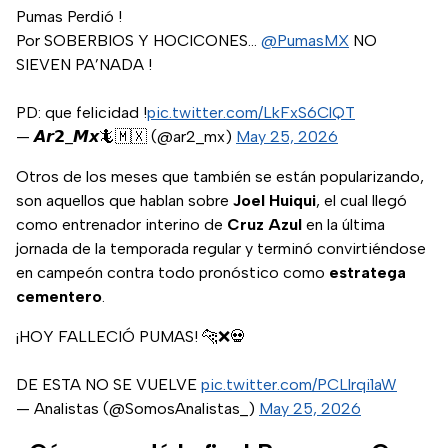
Pumas Perdió !
Por SOBERBIOS Y HOCICONES…
@PumasMX
NO
SIEVEN PA’NADA !
PD: que felicidad !
pic.twitter.com/LkFxS6ClQT
— 𝘼𝙧𝟮_𝙈𝙭🦎🇲🇽 (@ar2_mx)
May 25, 2026
Otros de los meses que también se están popularizando,
son aquellos que hablan sobre
Joel Huiqui
, el cual llegó
como entrenador interino de
Cruz Azul
en la última
jornada de la temporada regular y terminó convirtiéndose
en campeón contra todo pronóstico como
estratega
cementero
.
¡HOY FALLECIÓ PUMAS! 🐆❌💀
DE ESTA NO SE VUELVE
pic.twitter.com/PCLlrqi1aW
— Analistas (@SomosAnalistas_)
May 25, 2026