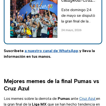
campeón! Cruz
Azul se corona
Este domingo 24
en el Clausura
de mayo se disputó
2026 de la Liga
la gran final de la
MX
Liga MX con el
24 mayo, 2026
Pumas vs Cruz Azul;
tras 90 minutos de
juego, hay nuevo
campeón del futbol
Suscríbete
a nuestro
canal de WhatsApp
y lleva la
mexicano.
información en tus manos.
Mejores memes de la final Pumas vs
Cruz Azul
Los memes sobre la derrota de
Pumas
ante
Cruz Azul
en
la gran final de la
Liga MX
que se han hecho tendencia en