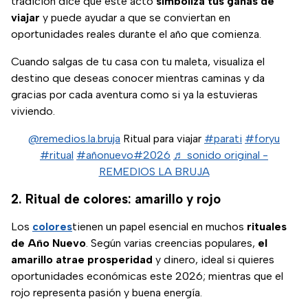
tradición dice que este acto
simboliza tus ganas de
viajar
y puede ayudar a que se conviertan en
oportunidades reales durante el año que comienza.
Cuando salgas de tu casa con tu maleta, visualiza el
destino que deseas conocer mientras caminas y da
gracias por cada aventura como si ya la estuvieras
viviendo.
@remedios.la.bruja
Ritual para viajar
#parati
#foryu
#ritual
#añonuevo
#2026
♬ sonido original -
REMEDIOS LA BRUJA
2. Ritual de colores: amarillo y rojo
Los
colores
tienen un papel esencial en muchos
rituales
de Año Nuevo
. Según varias creencias populares,
el
amarillo atrae prosperidad
y dinero, ideal si quieres
oportunidades económicas este 2026; mientras que el
rojo representa pasión y buena energía.