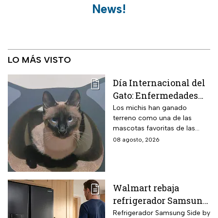
News!
LO MÁS VISTO
Día Internacional del
Gato: Enfermedades
más comunes y cómo
Los michis han ganado
terreno como una de las
cuidar a estos felinos
mascotas favoritas de las
familias mexicanas y hoy 8 de
08 agosto, 2026
agosto es el Día Internacional
del gato.
Walmart rebaja
refrigerador Samsung
Side by Side 27 pies
Refrigerador Samsung Side by