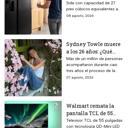
Side con capacidad de 27
negro para familias
pies cúbicos equivalentes a
con casi 40% de
716 litros, tecnología
08 agosto, 2026
descuento
SpaceMax que amplía el
espacio interior mediante
paredes delgadas de alta
eficiencia, compresor Digital
Sydney Towle muere
Inverter con 20 años de
a los 26 años: ¿Qué
garantía exclusiva,
dispensador de agua y hielo
cáncer padecía la
Más de un millón de personas
en la puerta y fábrica de
acompañaron durante casi
estrella de TikTok?
hielos automática.
tres años el proceso de la
creadora: tratamientos,
07 agosto, 2026
cirugías y hasta cumplió uno
de sus grandes sueños antes
de morir.
Walmart remata la
pantalla TCL de 55
pulgadas 4K QD-Mini
Televisor TCL de 55 pulgadas
con tecnología QD-Mini LED