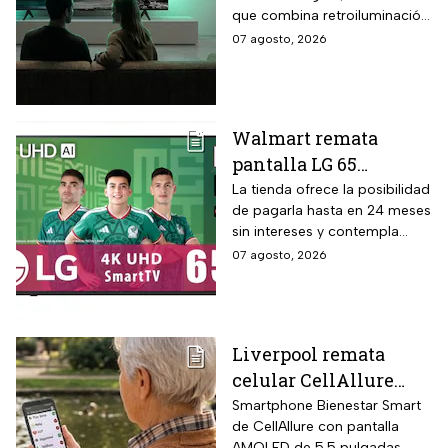
Led con $6,600 de
que combina retroiluminación
descuento en línea y
Mini LED de casi precisión
07 agosto, 2026
hasta 24 meses sin
pixel con puntos cuánticos
intereses
QLED, resolución 4K UHD,
audio Onkyo 2.1 con
subwoofer, Dolby Atmos y
Walmart remata
plataforma Google TV.
pantalla LG 65
pulgadas UHD 4K con
La tienda ofrece la posibilidad
de pagarla hasta en 24 meses
funciones de
sin intereses y contempla
inteligencia artificial
devoluciones hasta 30 días
07 agosto, 2026
ThinQ
después de recibir el
producto.
Liverpool remata
celular CellAllure
Smart AMOLED 5.5
Smartphone Bienestar Smart
de CellAllure con pantalla
pulgadas con botón
AMOLED de 5.5 pulgadas,