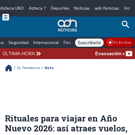
Azteca UNO
Azteca 7
Deportes
Noticias
adn Noticias
Video
Skip to main content
Suscríbete
ica
Seguridad
Internacional
Finanzas
adn Noticias Radio
Esp
TV En Vivo
ÚLTIMA HORA
Evacuación en la al
/
Es Tendencia
/
Nota
Rituales para viajar en Año
Nuevo 2026: así atraes vuelos,