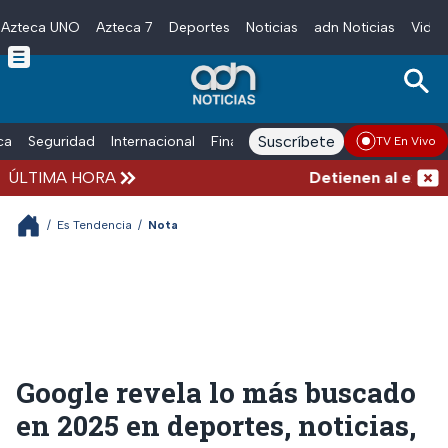
Azteca UNO
Azteca 7
Deportes
Noticias
adn Noticias
Video
Skip to main content
Suscríbete
ica
Seguridad
Internacional
Finanzas
adn Noticias Radio
Esp
TV En Vivo
ÚLTIMA HORA
Detienen al exgober
/
Es Tendencia
/
Nota
Google revela lo más buscado
en 2025 en deportes, noticias,