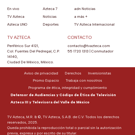
En vivo
Azteca 7
adn Noticias
TV Azteca
Noticias
a más +
Azteca UNO
Deportes
TV Azteca Internacional
TV AZTECA
CONTACTO
Periférico Sur 4121,
contacto@tvazteca.com
Col. Fuentes Del Pedregal, C.P.
55 1720 1313
|
Conmutador
14140,
Ciudad De México, México.
Aviso de privacidad
Derechos
Inversionistas
Promo Espacio
Trabaja con nosotros
Programa de ética, integridad y cumplimiento
Defensor de Audiencias y Código de Ética de Televisión
Azteca III y Televisora del Valle de México
TV Azteca, M.R. & ©, TV Azteca, S.A.B. de C.V. Todos los derechos
reservados, 2025.
Queda prohibida la reproducción total o parcial sin la autorización
previa, expresa y por escrito de su titular.