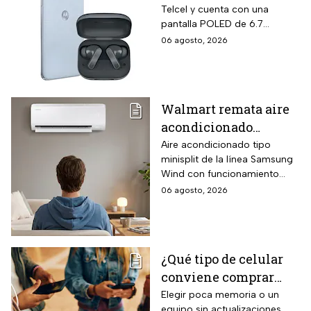
Telcel y cuenta con una
Edge 70 Fusion de
pantalla POLED de 6.7
256GB de
pulgadas y funciones
06 agosto, 2026
almacenamiento,
enfocadas en rendimiento,
cámara de 50MP y
fotografía y entretenimiento.
audífonos de regalo
Walmart remata aire
acondicionado
Samsung Wind
Aire acondicionado tipo
minisplit de la línea Samsung
Inverter frío y calor 1
Wind con funcionamiento
tonelada con WiFi y
bidireccional frío y calor
06 agosto, 2026
$3,500 de descuento
mediante bomba de calor
integrada, conectividad
SmartThings vía WiFi para
control desde smartphone y
¿Qué tipo de celular
capacidad de gestión
conviene comprar
mediante inteligencia artificial
con modo AI Auto Cooling
para el regreso a
Elegir poca memoria o un
que ajusta automáticamente
equipo sin actualizaciones