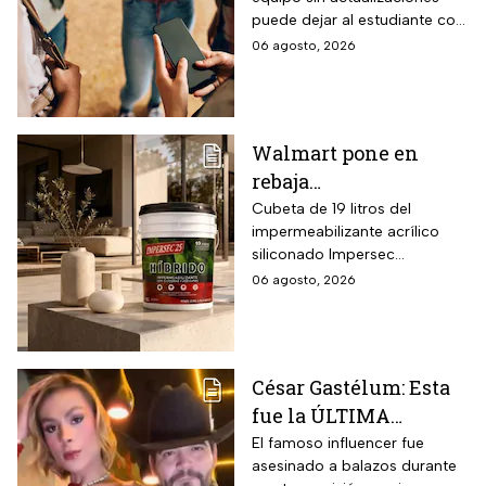
clases? La guía según
el rendimiento según
puede dejar al estudiante con
el nivel escolar
condiciones ambientales.
un celular lento e
06 agosto, 2026
incompatible
Walmart pone en
rebaja
impermeabilizante
Cubeta de 19 litros del
impermeabilizante acrílico
ecológico Impersec 10
siliconado Impersec
años con caucho
formulado con hasta 60 por
06 agosto, 2026
reciclado de 19 litros
ciento de caucho reciclado
para la temporada de
de llantas, vida útil
garantizada hasta 10 años,
lluvias
propiedades aislantes
César Gastélum: Esta
térmicas frente al frío y calor,
fue la ÚLTIMA
reducción del paso de ruidos
exteriores y aplicación directa
publicación del
El famoso influencer fue
mediante cepillo de ixtle sin
asesinado a balazos durante
influencer en redes
necesidad de tela de refuerzo