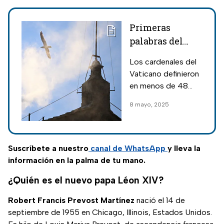
Primeras
palabras del
papa León XIV
Los cardenales del
como Sumo
Vaticano definieron
Pontífice del
en menos de 48
Vaticano este
horas al nuevo Sumo
8 mayo, 2025
2025
Pontífice de la
iglesia Católica;
estas fueron las
primeras palabras
Suscríbete a nuestro
canal de WhatsApp
y lleva la
del papa León XIV.
información en la palma de tu mano.
¿Quién es el nuevo papa Léon XIV?
Robert Francis Prevost Martínez
nació el 14 de
septiembre de 1955 en Chicago, Illinois, Estados Unidos.