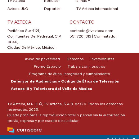
TV Azteca
Noticias
a más +
Azteca UNO
Deportes
TV Azteca Internacional
TV AZTECA
CONTACTO
Periférico Sur 4121,
contacto@tvazteca.com
Col. Fuentes Del Pedregal, C.P.
55 1720 1313
|
Conmutador
14140,
Ciudad De México, México.
Aviso de privacidad
Derechos
Inversionistas
Promo Espacio
Trabaja con nosotros
Programa de ética, integridad y cumplimiento
Defensor de Audiencias y Código de Ética de Televisión
Azteca III y Televisora del Valle de México
TV Azteca, M.R. & ©, TV Azteca, S.A.B. de C.V. Todos los derechos
reservados, 2025.
Queda prohibida la reproducción total o parcial sin la autorización
previa, expresa y por escrito de su titular.