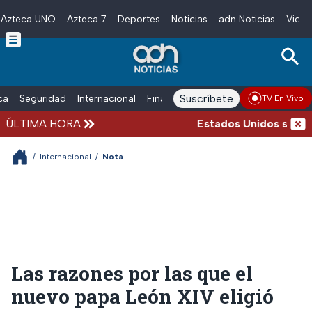
Azteca UNO
Azteca 7
Deportes
Noticias
adn Noticias
Video
Skip to main content
Suscríbete
ica
Seguridad
Internacional
Finanzas
adn Noticias Radio
Esp
TV En Vivo
ÚLTIMA HORA
Estados Unidos suspende
/
Internacional
/
Nota
Las razones por las que el
nuevo papa León XIV eligió