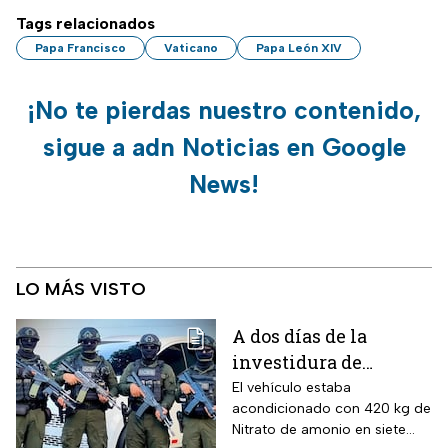
Tags relacionados
Papa Francisco
Vaticano
Papa León XIV
¡No te pierdas nuestro contenido,
sigue a adn Noticias en Google
News!
LO MÁS VISTO
A dos días de la
investidura de
Abelardo de la
El vehículo estaba
acondicionado con 420 kg de
Espriella, desactivan
Nitrato de amonio en siete
autobús bomba cerca