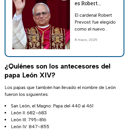
es Robert
Francis Prevost,
El cardenal Robert
el nuevo papa
Prevost fue elegido
León XIV que
como el nuevo
hoy inicia su
Sumo Pontífice del
8 mayo, 2025
pontificado
Vaticano; será el
papa León XIV y así
inició su pontificado
como líder de la
¿Quiénes son los antecesores del
iglesia Católica.
papa León XIV?
Los papas que también han llevado el nombre de León
fueron los siguientes:
San León, el Magno: Papa del 440 al 461
León II: 682–683
León III: 795–816
León IV: 847–855