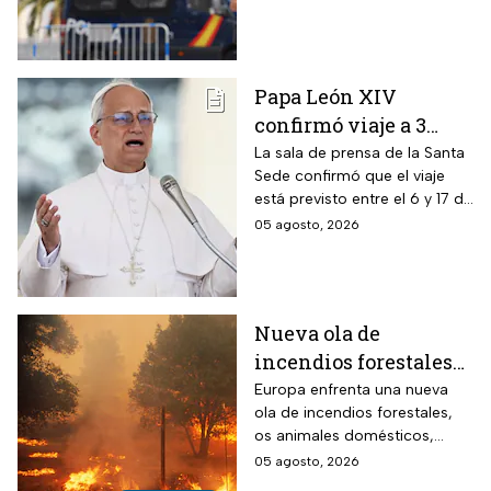
personas
de México; son acusados de
delitos contra la salud
Papa León XIV
confirmó viaje a 3
países de
La sala de prensa de la Santa
Sede confirmó que el viaje
Latinoamérica
está previsto entre el 6 y 17 de
noviembre de este mismo
05 agosto, 2026
año.
Nueva ola de
incendios forestales
en Europa; los
Europa enfrenta una nueva
ola de incendios forestales,
animales son los más
os animales domésticos,
vulnerables
silvestres y de granja son las
05 agosto, 2026
víctimas más vulnerables.