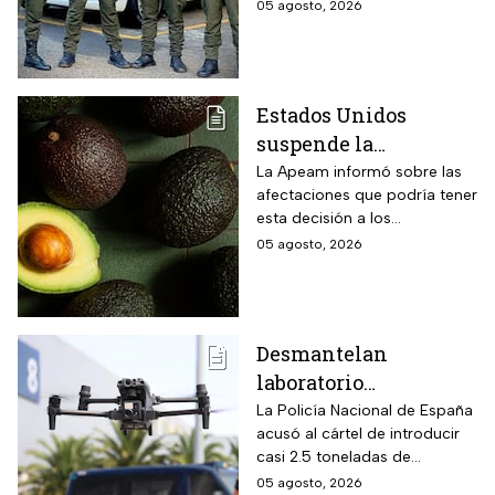
cilindros y presuntamente lo
05 agosto, 2026
de Cali
acondicionó el Estado Mayor
Central (EMC), la mayor
disidencia de las FARC.
Estados Unidos
suspende la
importación de
La Apeam informó sobre las
afectaciones que podría tener
aguacate de
esta decisión a los
Michoacán por alerta
trabajadores y la industria
05 agosto, 2026
de seguridad
aguacatera
Desmantelan
laboratorio
clandestino del CJNG
La Policía Nacional de España
acusó al cártel de introducir
en Cataluña, España;
casi 2.5 toneladas de
detienen a 13
metanfetaminas procedente
05 agosto, 2026