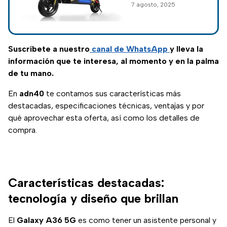
7 agosto, 2025
un Scooter
Eléctrico, puedes
aprovechar esta
increíble oferte que
Suscríbete a nuestro
canal de WhatsApp
y lleva la
tiene Walmart.
información que te interesa, al momento y en la palma
de tu mano.
En
adn40
te contamos sus características más
destacadas, especificaciones técnicas, ventajas y por
qué aprovechar esta oferta, así como los detalles de
compra.
Características destacadas:
tecnología y diseño que brillan
El
Galaxy A36 5G
es como tener un asistente personal y