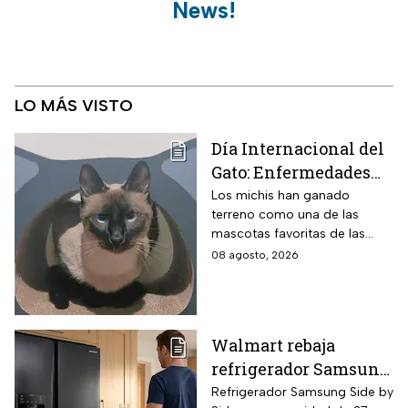
News!
LO MÁS VISTO
Día Internacional del
Gato: Enfermedades
más comunes y cómo
Los michis han ganado
terreno como una de las
cuidar a estos felinos
mascotas favoritas de las
familias mexicanas y hoy 8 de
08 agosto, 2026
agosto es el Día Internacional
del gato.
Walmart rebaja
refrigerador Samsung
Side by Side 27 pies
Refrigerador Samsung Side by