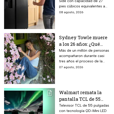
Side con capacidad de 27
negro para familias
pies cúbicos equivalentes a
con casi 40% de
716 litros, tecnología
08 agosto, 2026
descuento
SpaceMax que amplía el
espacio interior mediante
paredes delgadas de alta
eficiencia, compresor Digital
Sydney Towle muere
Inverter con 20 años de
a los 26 años: ¿Qué
garantía exclusiva,
dispensador de agua y hielo
cáncer padecía la
Más de un millón de personas
en la puerta y fábrica de
acompañaron durante casi
estrella de TikTok?
hielos automática.
tres años el proceso de la
creadora: tratamientos,
07 agosto, 2026
cirugías y hasta cumplió uno
de sus grandes sueños antes
de morir.
Walmart remata la
pantalla TCL de 55
pulgadas 4K QD-Mini
Televisor TCL de 55 pulgadas
con tecnología QD-Mini LED
Led con $6,600 de