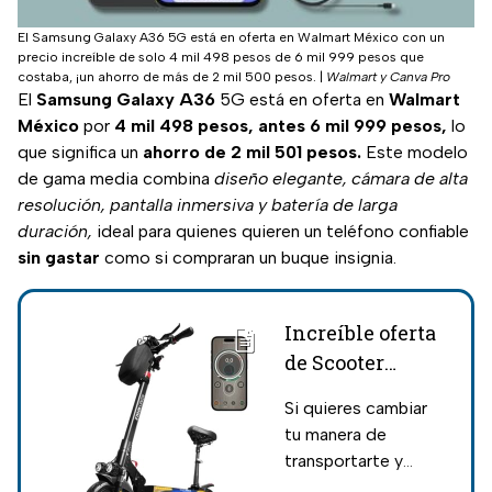
El Samsung Galaxy A36 5G está en oferta en Walmart México con un
precio increíble de solo 4 mil 498 pesos de 6 mil 999 pesos que
costaba, ¡un ahorro de más de 2 mil 500 pesos.
|
Walmart y Canva Pro
El
Samsung Galaxy A36
5G está en oferta en
Walmart
México
por
4 mil 498 pesos, antes 6 mil 999 pesos,
lo
que significa un
ahorro de 2 mil 501 pesos.
Este modelo
de gama media combina
diseño elegante, cámara de alta
resolución, pantalla inmersiva y batería de larga
duración,
ideal para quienes quieren un teléfono confiable
sin gastar
como si compraran un buque insignia.
Increíble oferta
de Scooter
Eléctrico con 5
Si quieres cambiar
mil pesos de
tu manera de
descuento en
transportarte y
Walmart
consideras comprar