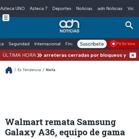
Azteca UNO
Azteca 7
Deportes
Noticias
adn Noticias
Video
Skip to main content
Suscríbete
ica
Seguridad
Internacional
Finanzas
adn Noticias Radio
Esp
TV En Vivo
omplicadas: Carreteras cerradas por bloqueos y fuertes 
ÚLTIMA HORA
/
Es Tendencia
/
Nota
Walmart remata Samsung
Galaxy A36, equipo de gama