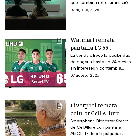
que combina retroiluminación
descuento en línea y
Mini LED de casi precisión
07 agosto, 2026
hasta 24 meses sin
pixel con puntos cuánticos
intereses
QLED, resolución 4K UHD,
audio Onkyo 2.1 con
subwoofer, Dolby Atmos y
Walmart remata
plataforma Google TV.
pantalla LG 65
pulgadas UHD 4K con
La tienda ofrece la posibilidad
de pagarla hasta en 24 meses
funciones de
sin intereses y contempla
inteligencia artificial
devoluciones hasta 30 días
07 agosto, 2026
ThinQ
después de recibir el
producto.
Liverpool remata
celular CellAllure
Smart AMOLED 5.5
Smartphone Bienestar Smart
de CellAllure con pantalla
pulgadas con botón
AMOLED de 5.5 pulgadas,