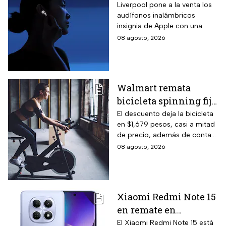
inalámbricos con 20%
Liverpool pone a la venta los
audífonos inalámbricos
descuento y hasta 16
insignia de Apple con una
MSI
rebaja considerable y
08 agosto, 2026
opciones de pago diferido
para todo México.
Walmart remata
bicicleta spinning fija
con monitoreo de
El descuento deja la bicicleta
en $1,679 pesos, casi a mitad
velocidad, calorías y
de precio, además de contar
pulso, ideal para hacer
el beneficio de meses sin
08 agosto, 2026
cardio en casa
intereses
Xiaomi Redmi Note 15
en remate en
Liverpool: 256 GB de
El Xiaomi Redmi Note 15 está