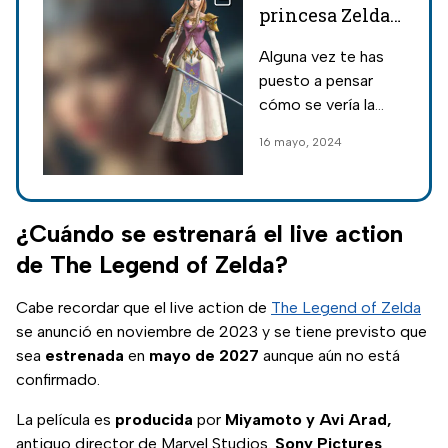
princesa Zelda
en la vida real,
Alguna vez te has
según la
puesto a pensar
Inteligencia
cómo se vería la
Artificial
princesa Zelda en la
16 mayo, 2024
vida real, aquí te
mostramos algunas
imagenes hechas
con Inteligencia
¿Cuándo se estrenará el live action
Artificial.
de The Legend of Zelda?
Cabe recordar que el live action de
The Legend of Zelda
se anunció en noviembre de 2023 y se tiene previsto que
sea
estrenada
en
mayo de 2027
aunque aún no está
confirmado.
La película es
producida
por
Miyamoto y Avi Arad,
antiguo director de Marvel Studios.
Sony Pictures