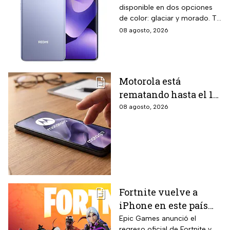
disponible en dos opciones
almacenamiento,
de color: glaciar y morado. Te
cámara de 108 MP y
contamos todos los detalles
08 agosto, 2026
carga rápida
de la promoción.
Motorola está
rematando hasta el 19
de agosto el celular
08 agosto, 2026
Moto G17 de 256 GB y
cámara de 50 MP con
15% de descuento por
el regreso a clases
Fortnite vuelve a
iPhone en este país
latinoamericano tras
Epic Games anunció el
regreso oficial de Fortnite y