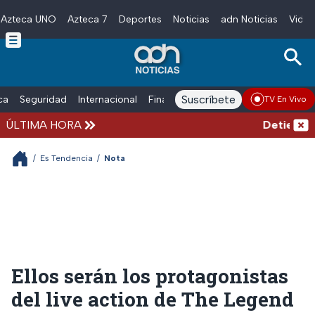
Azteca UNO
Azteca 7
Deportes
Noticias
adn Noticias
Video
Skip to main content
Suscríbete
ica
Seguridad
Internacional
Finanzas
adn Noticias Radio
Esp
TV En Vivo
ÚLTIMA HORA
Detienen al 
/
Es Tendencia
/
Nota
Ellos serán los protagonistas
del live action de The Legend