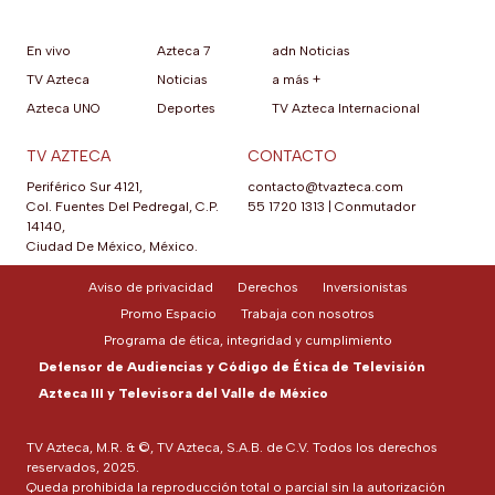
En vivo
Azteca 7
adn Noticias
TV Azteca
Noticias
a más +
Azteca UNO
Deportes
TV Azteca Internacional
TV AZTECA
CONTACTO
Periférico Sur 4121,
contacto@tvazteca.com
Col. Fuentes Del Pedregal, C.P.
55 1720 1313
|
Conmutador
14140,
Ciudad De México, México.
Aviso de privacidad
Derechos
Inversionistas
Promo Espacio
Trabaja con nosotros
Programa de ética, integridad y cumplimiento
Defensor de Audiencias y Código de Ética de Televisión
Azteca III y Televisora del Valle de México
TV Azteca, M.R. & ©, TV Azteca, S.A.B. de C.V. Todos los derechos
reservados, 2025.
Queda prohibida la reproducción total o parcial sin la autorización