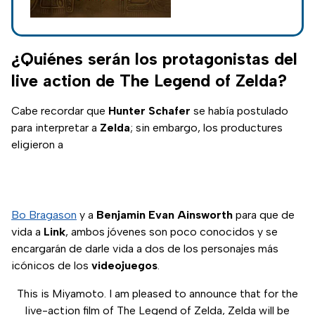
Legend of Zelda:
Tears of the
Kingdom ya tiene
fecha de
¿Quiénes serán los protagonistas del
lanzamiento; mira el
live action de The Legend of Zelda?
tráiler.
Cabe recordar que
Hunter Schafer
se había postulado
para interpretar a
Zelda
; sin embargo, los productures
eligieron a
Bo Bragason
y a
Benjamin Evan Ainsworth
para que de
vida a
Link
, ambos jóvenes son poco conocidos y se
encargarán de darle vida a dos de los personajes más
icónicos de los
videojuegos
.
This is Miyamoto. I am pleased to announce that for the
live-action film of The Legend of Zelda, Zelda will be