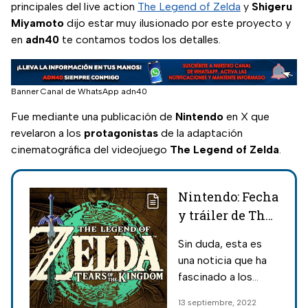
principales del live action
The Legend of Zelda
y
Shigeru
Miyamoto
dijo estar muy ilusionado por este proyecto y
en
adn40
te contamos todos los detalles.
Banner Canal de WhatsApp adn40
Fue mediante una publicación de
Nintendo
en X que
revelaron a los
protagonistas
de la adaptación
cinematográfica del videojuego
The Legend of Zelda
.
Nintendo: Fecha
y tráiler de The
Legend of Zelda:
Sin duda, esta es
Tears of the
una noticia que ha
Kingdom
fascinado a los
nintenderos, The
13 septiembre, 2022