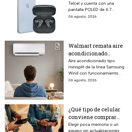
Telcel y cuenta con una
Edge 70 Fusion de
pantalla POLED de 6.7
256GB de
pulgadas y funciones
06 agosto, 2026
almacenamiento,
enfocadas en rendimiento,
cámara de 50MP y
fotografía y entretenimiento.
audífonos de regalo
Walmart remata aire
acondicionado
Samsung Wind
Aire acondicionado tipo
minisplit de la línea Samsung
Inverter frío y calor 1
Wind con funcionamiento
tonelada con WiFi y
bidireccional frío y calor
06 agosto, 2026
$3,500 de descuento
mediante bomba de calor
integrada, conectividad
SmartThings vía WiFi para
control desde smartphone y
¿Qué tipo de celular
capacidad de gestión
conviene comprar
mediante inteligencia artificial
con modo AI Auto Cooling
para el regreso a
Elegir poca memoria o un
que ajusta automáticamente
equipo sin actualizaciones