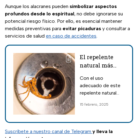
Aunque los alacranes pueden
simbolizar aspectos
profundos desde lo espiritual
, no debe ignorarse su
potencial riesgo físico. Por ello, es esencial mantener
medidas preventivas para
evitar picaduras
y consultar a
servicios de salud
en caso de accidentes
.
El repelente
natural más
efectivo para
Con el uso
esparcir en casa
adecuado de este
y alejar a los
repelente natural
alacranes y
para alejar a los
15 febrero, 2025
culebras
alacranes y culebras,
es posible disfrutar
de un ambiente más
seguro y libre de
Suscríbete a nuestro canal de Telegram
y lleva la
riesgos en casa.