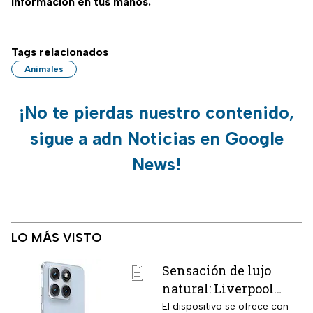
información en tus manos.
Tags relacionados
Animales
¡No te pierdas nuestro contenido,
sigue a adn Noticias en Google
News!
LO MÁS VISTO
Sensación de lujo
natural: Liverpool
remata el Motorola
El dispositivo se ofrece con