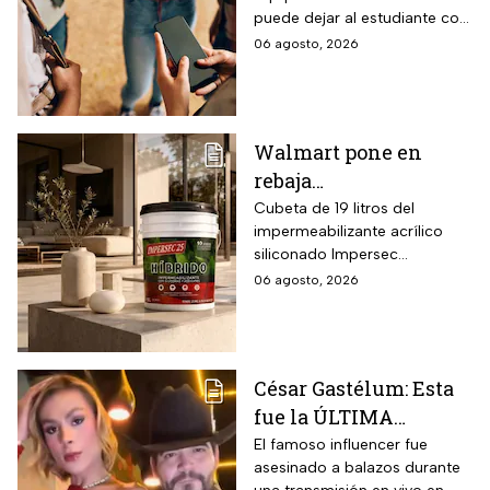
clases? La guía según
el rendimiento según
puede dejar al estudiante con
el nivel escolar
condiciones ambientales.
un celular lento e
06 agosto, 2026
incompatible
Walmart pone en
rebaja
impermeabilizante
Cubeta de 19 litros del
impermeabilizante acrílico
ecológico Impersec 10
siliconado Impersec
años con caucho
formulado con hasta 60 por
06 agosto, 2026
reciclado de 19 litros
ciento de caucho reciclado
para la temporada de
de llantas, vida útil
garantizada hasta 10 años,
lluvias
propiedades aislantes
César Gastélum: Esta
térmicas frente al frío y calor,
fue la ÚLTIMA
reducción del paso de ruidos
exteriores y aplicación directa
publicación del
El famoso influencer fue
mediante cepillo de ixtle sin
asesinado a balazos durante
influencer en redes
necesidad de tela de refuerzo