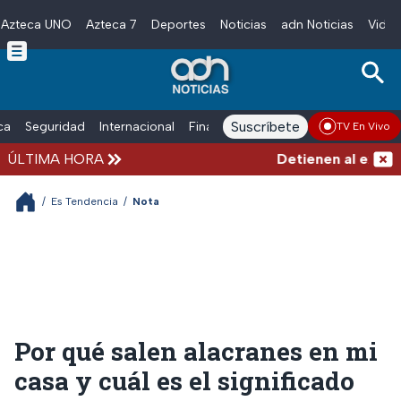
Azteca UNO
Azteca 7
Deportes
Noticias
adn Noticias
Video
Skip to main content
Suscríbete
ica
Seguridad
Internacional
Finanzas
adn Noticias Radio
Esp
TV En Vivo
ÚLTIMA HORA
Detienen al exgober
/
Es Tendencia
/
Nota
Por qué salen alacranes en mi
casa y cuál es el significado