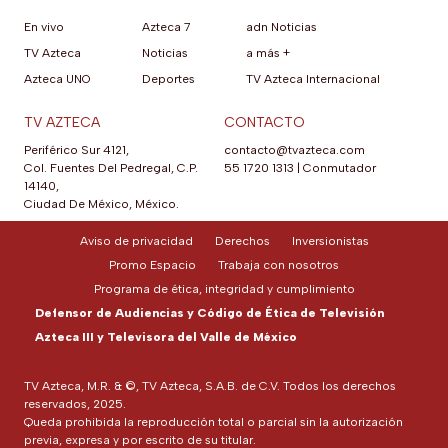
En vivo
Azteca 7
adn Noticias
TV Azteca
Noticias
a más +
Azteca UNO
Deportes
TV Azteca Internacional
TV AZTECA
CONTACTO
Periférico Sur 4121,
contacto@tvazteca.com
Col. Fuentes Del Pedregal, C.P.
55 1720 1313
|
Conmutador
14140,
Ciudad De México, México.
Aviso de privacidad
Derechos
Inversionistas
Promo Espacio
Trabaja con nosotros
Programa de ética, integridad y cumplimiento
Defensor de Audiencias y Código de Ética de Televisión
Azteca III y Televisora del Valle de México
TV Azteca, M.R. & ©, TV Azteca, S.A.B. de C.V. Todos los derechos
reservados, 2025.
Queda prohibida la reproducción total o parcial sin la autorización
previa, expresa y por escrito de su titular.