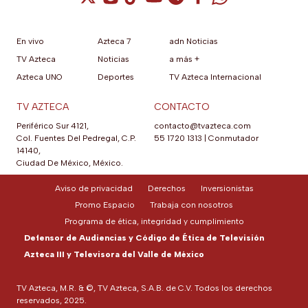
En vivo
Azteca 7
adn Noticias
TV Azteca
Noticias
a más +
Azteca UNO
Deportes
TV Azteca Internacional
TV AZTECA
CONTACTO
Periférico Sur 4121,
contacto@tvazteca.com
Col. Fuentes Del Pedregal, C.P.
55 1720 1313
|
Conmutador
14140,
Ciudad De México, México.
Aviso de privacidad
Derechos
Inversionistas
Promo Espacio
Trabaja con nosotros
Programa de ética, integridad y cumplimiento
Defensor de Audiencias y Código de Ética de Televisión
Azteca III y Televisora del Valle de México
TV Azteca, M.R. & ©, TV Azteca, S.A.B. de C.V. Todos los derechos
reservados, 2025.