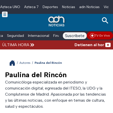
Azteca UNO
Azteca 7
Deportes
Noticias
adn Noticias
Video
Skip to main content
Suscríbete
ica
Seguridad
Internacional
Finanzas
adn Noticias Radio
Esp
TV En Vivo
ÚLTIMA HORA
Detienen al hombre qu
/
Autores
/
Paulina del Rincón
Paulina del Rincón
Comunicóloga especializada en periodismo y
comunicación digital; egresada del ITESO, la UDG y la
Complutense de Madrid. Apasionada por las tendencias
y las últimas noticias, con enfoque en temas de cultura,
salud y espectáculos.