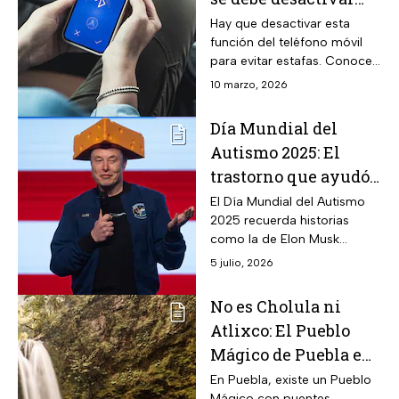
del teléfono para
Hay que desactivar esta
función del teléfono móvil
evitar peligros y
para evitar estafas. Conoce
estafas
por qué mantener el WiFi
10 marzo, 2026
encendido puede poner en
riesgo tu seguridad
Día Mundial del
Autismo 2025: El
trastorno que ayudó
a Elon Musk a ser
El Día Mundial del Autismo
2025 recuerda historias
uno de los hombres
como la de Elon Musk
más ricos del mundo
diagnosticado con Asperger;
5 julio, 2026
cómo lo ayudó a convertirse
en uno de los hombres más
No es Cholula ni
ricos.
Atlixco: El Pueblo
Mágico de Puebla en
medio de la sierra
En Puebla, existe un Pueblo
Mágico con puentes