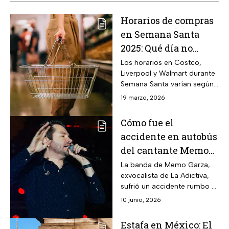
Horarios de compras
en Semana Santa
2025: Qué día no
abren Costco,
Los horarios en Costco,
Liverpool y Walmart durante
Liverpool y Walmart
Semana Santa varían según
el día, por lo que es
19 marzo, 2026
importante consultar cuáles
sucursales abren este
Cómo fue el
viernes.
accidente en autobús
del cantante Memo
Garza, exvocalista de
La banda de Memo Garza,
exvocalista de La Adictiva,
La Adictiva: Hay una
sufrió un accidente rumbo a
estafa
Durango; el cantante alerta
10 junio, 2026
sobre una estafa que solicita
donaciones falsas.
Estafa en México: El