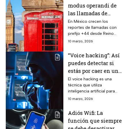
modus operandi de
las llamadas de
Reino Unido
En México crecen los
reportes de llamadas con
ofreciendo trabajo
prefijo +44 desde Reino
Unido; conoce cómo opera
10 marzo, 2026
esta estafa, sus riesgos y
qué hacer si recibes un
“Voice hacking”: Así
contacto así.
puedes detectar si
estás por caer en una
estafa con voz creada
El voice hacking es una
técnica que utiliza
por IA
inteligencia artificial para
imitar voces y realizar
10 marzo, 2026
estafas; cómo opera y
cuáles son los métodos más
Adiós Wifi: La
comunes.
función que siempre
se debe desactivar