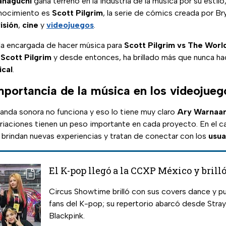
naguchi
gana terreno en la industria de la música por su estilo
onocimiento es
Scott Pilgrim
, la serie de cómics creada por Br
isión
,
cine
y
videojuegos
.
la encargada de hacer música para
Scott Pilgrim vs The Wor
y
Scott Pilgrim
y desde entonces, ha brillado más que nunca ha
ical
.
mportancia de la música en los videojue
anda sonora no funciona y eso lo tiene muy claro
Ary Warnaa
ariaciones tienen un peso importante en cada proyecto. En el 
s brindan nuevas experiencias y tratan de conectar con los
usua
El K-pop llegó a la CCXP México y brill
Circus Showtime brilló con sus covers dance y pus
fans del K-pop; su repertorio abarcó desde Stray
Blackpink.