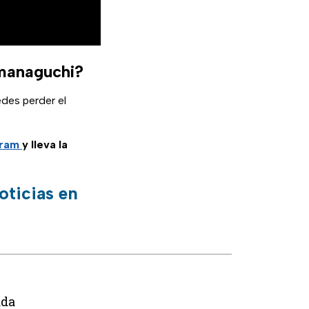
amanaguchi?
edes perder el
gram
y lleva la
oticias en
ada