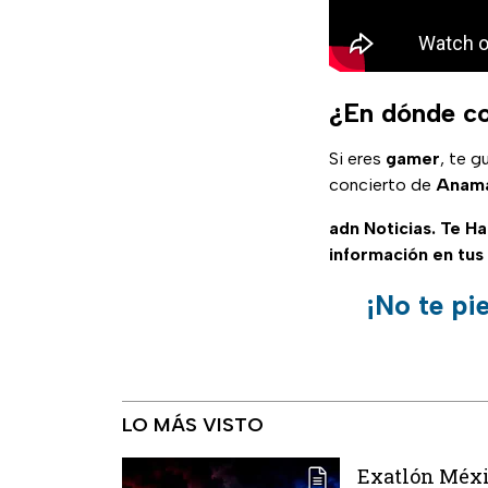
¿En dónde co
Si eres
gamer
, te g
concierto de
Anama
adn Noticias. Te H
información en tus
¡No te pi
LO MÁS VISTO
Exatlón Méxic