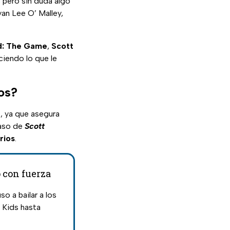
, pero sin duda algo
yan Lee O’ Malley,
ld: The Game
,
Scott
ciendo lo que le
gos?
r
, ya que asegura
caso de
Scott
rios
.
ó con fuerza
o a bailar a los
 Kids hasta