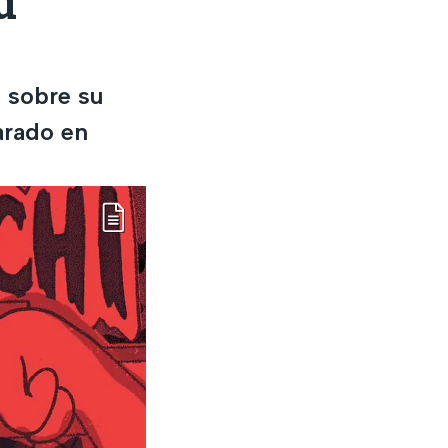
u
 sobre su
arado en