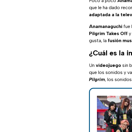
Poco a poco
Anama
que le ha dado rec
adaptada a la telev
Anamanaguchi
fue 
Pilgrim Takes Off
gusta, la
fusión mus
¿Cuál es la i
Un
videojuego
sin b
que los sonidos y v
Pilgrim
, los sonido