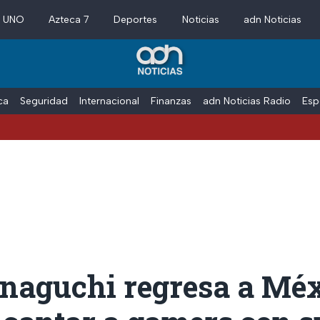
a UNO
Azteca 7
Deportes
Noticias
adn Noticias
ica
Seguridad
Internacional
Finanzas
adn Noticias Radio
Esp
aguchi regresa a Méx