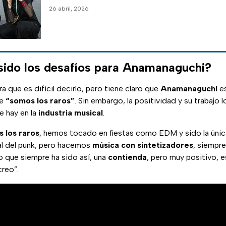
26 abril, 2026
sido los desafíos para Anamanaguchi?
a que es difícil decirlo, pero tiene claro que
Anamanaguchi
es
ue
“somos los raros”
. Sin embargo, la positividad y su trabajo 
e hay en la
industria musical
.
 los raros
, hemos tocado en fiestas como EDM y sido la única
al del punk, pero hacemos
música con sintetizadores
, siempr
o que siempre ha sido así, una
contienda
, pero muy positivo, 
creo”.