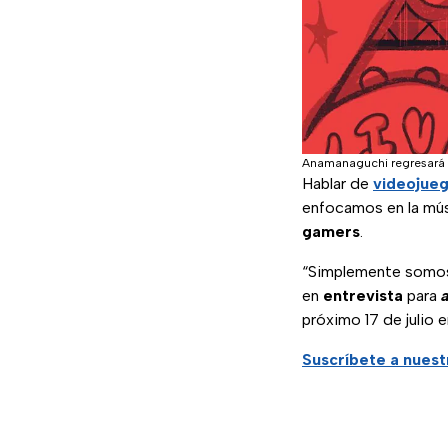
Anamanaguchi regresará 
Hablar de
videojue
enfocamos en la mús
gamers
.
“Simplemente somos l
en
entrevista
para
próximo 17 de julio 
Suscríbete a nues