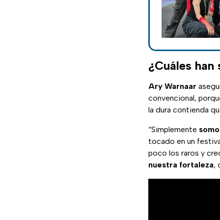
¿Cuáles han 
Ary Warnaar
asegur
convencional, porq
la dura contienda qu
“Simplemente
somos
tocado en un festiv
poco los raros y cre
nuestra fortaleza
, 