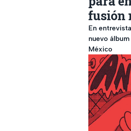
para e
fusión
En entrevist
nuevo álbum 
México