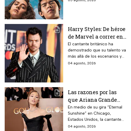
05 agosto, 2026
de semana
pasará tras el impactante final
de la primera temporada y
quiénes vuelven al elenco.
Harry Styles: De héroe
de Marvel a correr en
Chapultepec; las
El cantante británico ha
demostrado que su talento va
apariciones del
más allá de los escenarios y
cantante en el cine
ha llegado a la pantalla
04 agosto, 2026
grande. conoce los
personajes que ha
interpretado.
Las razones por las
que Ariana Grande
hará una pausa en su
En medio de su gira “Eternal
Sunshine” en Chicago,
carrera
Estados Unidos, la cantante
informó a sus fanáticos que
04 agosto, 2026