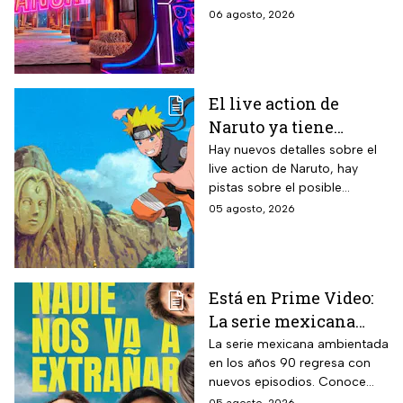
televisión mexicana
granjero confirmado para la
06 agosto, 2026
segunda temporada del
reality 24/7.
El live action de
Naruto ya tiene
director y así avanza
Hay nuevos detalles sobre el
live action de Naruto, hay
el casting de la
pistas sobre el posible
película
enfoque de la historia y
05 agosto, 2026
quiénes serán los
protagonistas de la cinta.
Está en Prime Video:
La serie mexicana
noventera de la que
La serie mexicana ambientada
en los años 90 regresa con
todos están hablando
nuevos episodios. Conoce
y que se ve en un fin
cuándo se estrena, qué