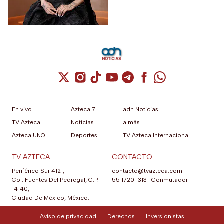
“se alejará de la atención
pública”
Cuenta de X / Twitter (se abre en una nuev
Cuenta de Instagram (se abre en una n
Cuenta de TikTok (se abre en una
Cuenta de YouTube (se abre 
Cuenta de Telegram (se a
Cuenta de Facebook 
Cuenta de Whats
En vivo
Azteca 7
adn Noticias
TV Azteca
Noticias
a más +
Azteca UNO
Deportes
TV Azteca Internacional
TV AZTECA
CONTACTO
Periférico Sur 4121,
contacto@tvazteca.com
Col. Fuentes Del Pedregal, C.P.
55 1720 1313
|
Conmutador
14140,
Ciudad De México, México.
Aviso de privacidad
Derechos
Inversionistas