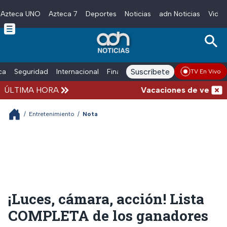
Azteca UNO
Azteca 7
Deportes
Noticias
adn Noticias
Video
Skip to main content
Suscríbete
ica
Seguridad
Internacional
Finanzas
adn Noticias Radio
Esp
TV En Vivo
ÚLTIMA HORA
Vacaciones de verano comp
/
Entretenimiento
/
Nota
¡Luces, cámara, acción! Lista
COMPLETA de los ganadores