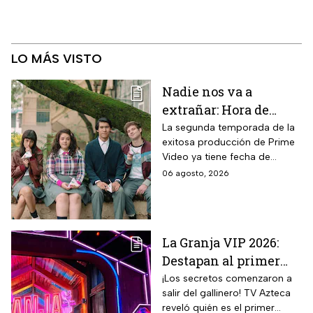
LO MÁS VISTO
Nadie nos va a
extrañar: Hora de
estreno de la
La segunda temporada de la
exitosa producción de Prime
Temporada 2 y reparto
Video ya tiene fecha de
completo
estreno. Conoce el horario en
06 agosto, 2026
México, el reparto completo y
la trama tras la muerte de
Memo.
La Granja VIP 2026:
Destapan al primer
participante del
¡Los secretos comenzaron a
salir del gallinero! TV Azteca
reality más viral de la
reveló quién es el primer