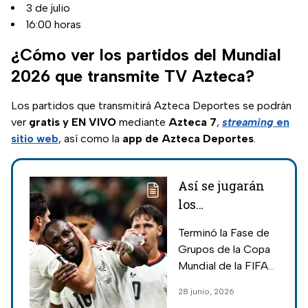
3 de julio
16:00 horas
¿Cómo ver los partidos del Mundial
2026 que transmite TV Azteca?
Los partidos que transmitirá Azteca Deportes se podrán
ver
gratis y EN VIVO
mediante
Azteca 7
,
streaming
en
sitio web
, así como la
app de Azteca Deportes
.
Así se jugarán
los
dieciseisavos de
Terminó la Fase de
final del
Grupos de la Copa
Mundial 2026;
Mundial de la FIFA
hora y día de los
2026™ y 32
28 junio, 2026
partidos
equipos pasaron a la