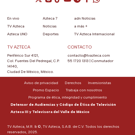
En vivo
Azteca 7
adn Noticias
TV Azteca
Noticias
a más +
Azteca UNO
Deportes
TV Azteca Internacional
TV AZTECA
CONTACTO
Periférico Sur 4121,
contacto@tvazteca.com
Col. Fuentes Del Pedregal, C.P.
55 1720 1313
|
Conmutador
14140,
Ciudad De México, México.
Aviso de privacidad
Derechos
Inversionistas
Promo Espacio
Trabaja con nosotros
Programa de ética, integridad y cumplimiento
Defensor de Audiencias y Código de Ética de Televisión
Azteca III y Televisora del Valle de México
TV Azteca, M.R. & ©, TV Azteca, S.A.B. de C.V. Todos los derechos
reservados, 2025.