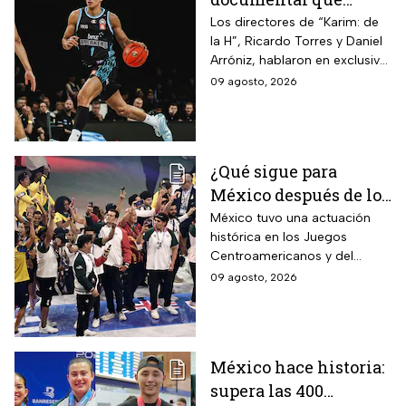
cuenta el camino del
Los directores de “Karim: de
la H”, Ricardo Torres y Daniel
joven de Hermosillo
Arróniz, hablaron en exclusiva
que llegó a la NBA
con adn Noticias sobre cómo
09 agosto, 2026
documentaron el camino del
mexicano desde Hermosillo,
Sonora, hasta la NBA
¿Qué sigue para
México después de los
Juegos
México tuvo una actuación
histórica en los Juegos
Centroamericanos
Centroamericanos y del
2026?
Caribe 2026 y dejó atrás su
09 agosto, 2026
marcha de Mayagüez 2010
México hace historia:
supera las 400