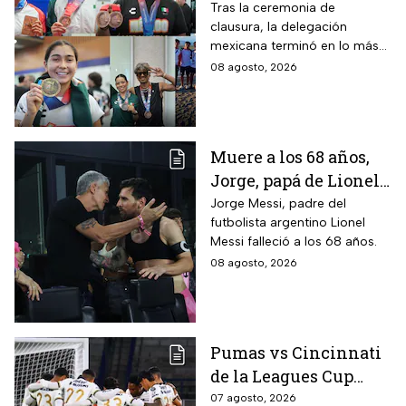
medallas en los
Tras la ceremonia de
clausura, la delegación
Juegos
mexicana terminó en lo más
Centroamericanos
alto del medallero
08 agosto, 2026
2026 e impone récords
Muere a los 68 años,
Jorge, papá de Lionel
Messi
Jorge Messi, padre del
futbolista argentino Lionel
Messi falleció a los 68 años.
08 agosto, 2026
Pumas vs Cincinnati
de la Leagues Cup
2026 es pospuesto
07 agosto, 2026