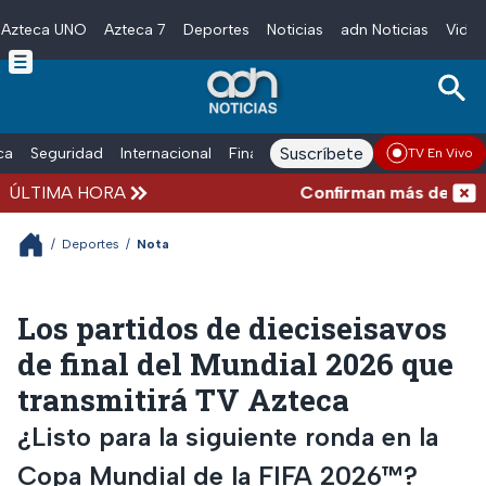
Azteca UNO
Azteca 7
Deportes
Noticias
adn Noticias
Video
Skip to main content
Suscríbete
ica
Seguridad
Internacional
Finanzas
adn Noticias Radio
Esp
TV En Vivo
ÚLTIMA HORA
Confirman más de 100 mue
/
Deportes
/
Nota
Los partidos de dieciseisavos
de final del Mundial 2026 que
transmitirá TV Azteca
¿Listo para la siguiente ronda en la
Copa Mundial de la FIFA 2026™?