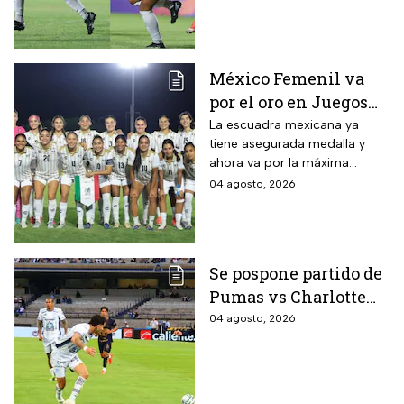
Centroamericanos y del
Caribe Santo Domingo 2026.
México Femenil va
por el oro en Juegos
Centroamericanos; ya
La escuadra mexicana ya
tiene asegurada medalla y
conoce a su rival
ahora va por la máxima
presea en los Juegos
04 agosto, 2026
Centroamericanos
Se pospone partido de
Pumas vs Charlotte
FC en el inicio de la
04 agosto, 2026
Leagues Cup 2026