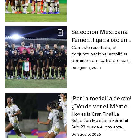
Selección Mexicana
Femenil gana oro en
Juegos
Con este resultado, el
conjunto nacional amplió su
Centroamericanos; el
dominio con cuatro preseas
camino de México a la
doradas de forma
06 agosto, 2026
gloria
consecutiva
¡Por la medalla de oro!
¿Dónde ver el México
vs Colombia Femenil?
¡Hoy es la Gran Final! La
Selección Mexicana Femenil
Así puedes seguir la
Sub 23 busca el oro ante
Gran Final EN VIVO
Colombia en los Juegos
06 agosto, 2026