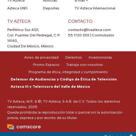
TV Azteca
Noticias
a más +
Azteca UNO
Deportes
TV Azteca Internacional
TV AZTECA
CONTACTO
Periférico Sur 4121,
contacto@tvazteca.com
Col. Fuentes Del Pedregal, C.P.
55 1720 1313
|
Conmutador
14140,
Ciudad De México, México.
Aviso de privacidad
Derechos
Inversionistas
Promo Espacio
Trabaja con nosotros
Programa de ética, integridad y cumplimiento
Defensor de Audiencias y Código de Ética de Televisión
Azteca III y Televisora del Valle de México
TV Azteca, M.R. & ©, TV Azteca, S.A.B. de C.V. Todos los derechos
reservados, 2025.
Queda prohibida la reproducción total o parcial sin la autorización
previa, expresa y por escrito de su titular.