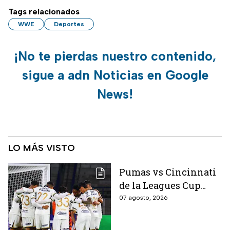
Tags relacionados
WWE
Deportes
¡No te pierdas nuestro contenido,
sigue a adn Noticias en Google
News!
LO MÁS VISTO
Pumas vs Cincinnati
de la Leagues Cup
2026 es pospuesto
07 agosto, 2026
hasta nuevo aviso