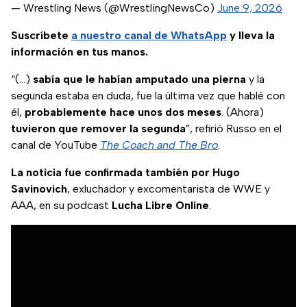
— Wrestling News (@WrestlingNewsCo)
June 9, 2026
Suscríbete
a nuestro
canal de WhatsApp
y lleva la
información en tus manos.
“(...)
sabía que le habían amputado una pierna
y la
segunda estaba en duda, fue la última vez que hablé con
él,
probablemente hace unos dos meses
. (Ahora)
tuvieron que remover la segunda
”, refirió Russo en el
canal de YouTube
The Coach and The Bro
.
La noticia fue confirmada también por Hugo
Savinovich
, exluchador y excomentarista de WWE y
AAA, en su podcast
Lucha Libre Online
.