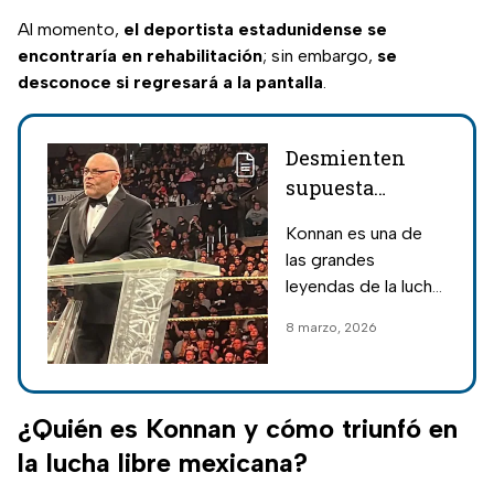
Al momento,
el deportista estadunidense se
encontraría en rehabilitación
; sin embargo,
se
desconoce si regresará a la pantalla
.
Desmienten
supuesta
muerte de
Konnan es una de
Konnan, pero su
las grandes
estado de salud
leyendas de la lucha
causa
libre, siendo estelar
8 marzo, 2026
preocupación
con la AAA y
compitiendo en
diferentes
empresas como
¿Quién es Konnan y cómo triunfó en
WCW, MLW y la
la lucha libre mexicana?
WWF, hoy conocida