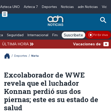
Azteca UNO
Azteca 7
Deportes
Noticias
adn Noticias
Video
Skip to main content
Suscríbete
ica
Seguridad
Internacional
Finanzas
adn Noticias Radio
Esp
TV En Vivo
ÚLTIMA HORA
Vacaciones de verano c
/
Deportes
/
Nota
Excolaborador de WWE
revela que el luchador
Konnan perdió sus dos
piernas; este es su estado de
salud