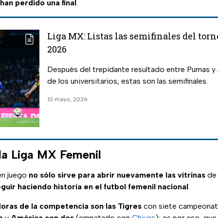
han perdido una final
.
Liga MX: Listas las semifinales del tor
2026
Después del trepidante resultado entre Pumas y 
de los universitarios, estas son las semifinales.
10 mayo, 2026
la Liga MX Femenil
 en juego
no sólo sirve para abrir nuevamente las vitrinas
de 
guir haciendo historia en el futbol femenil nacional
.
oras de la competencia son las Tigres
con siete campeona
o
y
América con dos
(empatado con
Chivas
); es por eso, que 