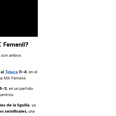
X Femenil?
ue son ambos
 al
Toluca
11-4
, en el
ga MX Femenil.
 4-3
, en un partido
uentros.
s de la liguilla
, ya
n semifinales
, una