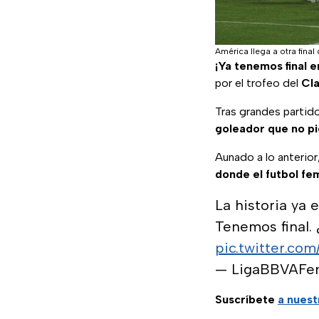
América llega a otra final
¡Ya tenemos final e
por el trofeo del
Cl
Tras grandes partido
goleador que no p
Aunado a lo anterior
donde el futbol fe
La historia ya e
Tenemos final. 
pic.twitter.co
— LigaBBVAFe
Suscríbete
a nuest