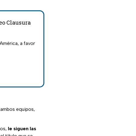
neo Clausura
América, a favor
ambos equipos,
tos,
le siguen las
el título que se