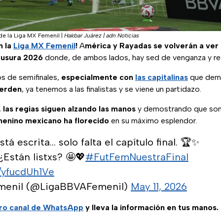
 de la Liga MX Femenil
|
Hakbar Juárez | adn Noticias
n la
Liga MX Femenil
!
A
mérica y Rayadas se volverán a ver 
ausura 2026
donde, de ambos lados, hay sed de venganza y re
s de semifinales,
especialmente con
las capitalinas
que demo
ierden
, ya tenemos a las finalistas y se viene un partidazo.
,
las regias siguen alzando las manos
y demostrando que son
menino mexicano ha florecido
en su máximo esplendor.
stá escrita… solo falta el capítulo final. 🏆✨
¿Están listxs? 🤩💖
#FutFemNuestraFinal
m/yfucdUh1Ve
menil (@LigaBBVAFemenil)
May 11, 2026
ro
canal de WhatsApp
y lleva la información en tus manos.