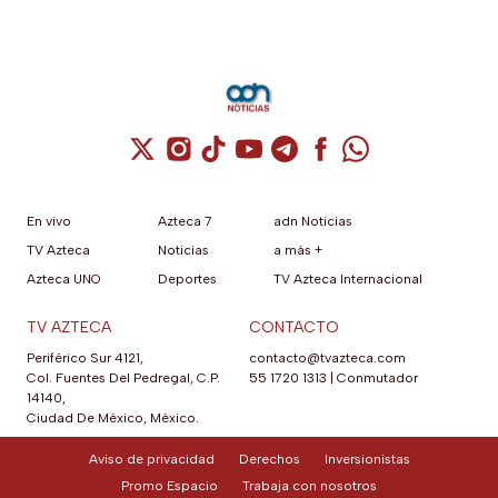
Cuenta de X / Twitter (se abre en una nuev
Cuenta de Instagram (se abre en una n
Cuenta de TikTok (se abre en una
Cuenta de YouTube (se abre 
Cuenta de Telegram (se a
Cuenta de Facebook 
Cuenta de Whats
En vivo
Azteca 7
adn Noticias
TV Azteca
Noticias
a más +
Azteca UNO
Deportes
TV Azteca Internacional
TV AZTECA
CONTACTO
Periférico Sur 4121,
contacto@tvazteca.com
Col. Fuentes Del Pedregal, C.P.
55 1720 1313
|
Conmutador
14140,
Ciudad De México, México.
Aviso de privacidad
Derechos
Inversionistas
Promo Espacio
Trabaja con nosotros