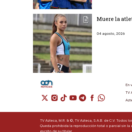
Muere la atle
04 agosto, 2026
En 
TV 
Cuenta de X / Twitter (se abre en una n
Cuenta de Instagram (se abre en u
Cuenta de TikTok (se abre en 
Cuenta de YouTube (se ab
Cuenta de Telegram (
Cuenta de Facebo
Cuenta de Wh
Azt
TV Azteca, M.R. & ©, TV Azteca, S.A.B. de C.V. Todos l
Queda prohibida la reproducción total o parcial sin la 
escrito de su titular.