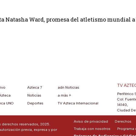
ta Natasha Ward, promesa del atletismo mundial a 
TV AZTE
vivo
Azteca 7
adn Noticias
Periférico 
Azteca
Noticias
a más +
ueva pestaña)
na nueva pestaña)
una nueva pestaña)
re en una nueva pestaña)
se abre en una nueva pestaña)
ok (se abre en una nueva pestaña)
atsApp (se abre en una nueva pestaña)
Col. Fuente
eca UNO
Deportes
TV Azteca Internacional
14140,
Ciudad De 
Aviso de privacidad
Derechos
os derechos reservados, 2025.
Trabaja con nosotros
Programa d
autorización previa, expresa y por