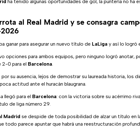
rid
ha tenido algunas oportunidades de gol, la puntería no ha e
rrota al Real Madrid y se consagra cam
-2026
ba ganar para asegurar un nuevo título de
LaLiga
y así lo logró 
vo opciones para ambos equipos, pero ninguno logró anotar, po
e 2-0 para el
Barcelona
.
ó por su ausencia, lejos de demostrar su laureada historia, los d
oca actitud ante el huracán blaugrana.
sa llegó para el
Barcelona
: con la victoria sobre su acérrimo riva
ítulo de liga número 29.
l Madrid
se despide de toda posibilidad de alzar un título en 
ue todo parece apuntar que habrá una reestructuración profund