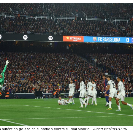
auténtico golazo en el partido contra el Real Madrid.
|
Albert Gea/REUTERS