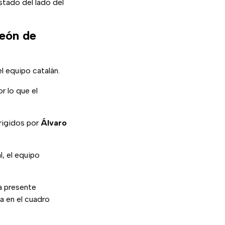
stado del lado del
peón de
el equipo catalán.
r lo que el
irigidos por
Álvaro
l, el equipo
la presente
a en el cuadro