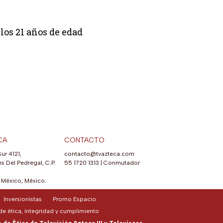
los 21 años de edad
CA
CONTACTO
Sur 4121,
contacto@tvazteca.com
s Del Pedregal, C.P.
55 1720 1313
|
Conmutador
México, México.
Inversionistas
Promo Espacio
e ética, integridad y cumplimiento