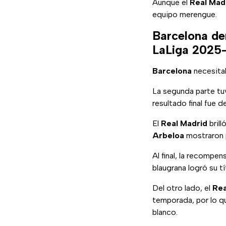
Aunque el
Real Mad
equipo merengue.
Barcelona de
LaLiga 2025
Barcelona
necesita
La segunda parte tu
resultado final fue d
El
Real Madrid
brill
Arbeloa
mostraron p
Al final, la recompen
blaugrana logró su t
Del otro lado, el
Rea
temporada, por lo q
blanco.