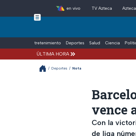
en vivo
TV Azteca
Aztec
Skip to main content
Tiempo Libre
Entretenimiento
Deportes
Salud
Ciencia
Polít
ÚLTIMA HORA
/
Deportes
/
Nota
Barcel
vence a
Con la victor
de liga núme