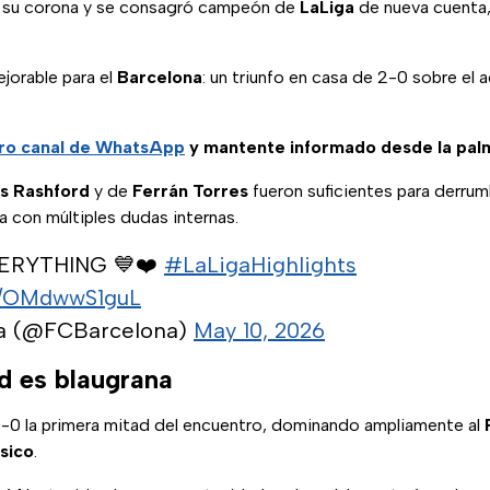
 su corona y se consagró campeón de
LaLiga
de nueva cuenta,
ejorable para el
Barcelona
: un triunfo en casa de 2-0 sobre el a
ro
canal de WhatsApp
y mantente informado desde la pal
s Rashford
y de
Ferrán Torres
fueron suficientes para derrum
a con múltiples dudas internas.
VERYTHING 💙❤️
#LaLigaHighlights
om/OMdwwS1guL
a (@FCBarcelona)
May 10, 2026
d es blaugrana
-0 la primera mitad del encuentro, dominando ampliamente al
sico
.