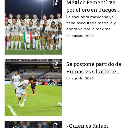
México Femenil va
por el oro en Juegos
Centroamericanos; ya
La escuadra mexicana ya
tiene asegurada medalla y
conoce a su rival
ahora va por la máxima
presea en los Juegos
04 agosto, 2026
Centroamericanos
Se pospone partido de
Pumas vs Charlotte
FC en el inicio de la
04 agosto, 2026
Leagues Cup 2026
¿Quién es Rafael