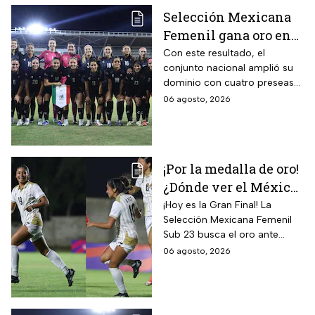
Selección Mexicana
Femenil gana oro en
Juegos
Con este resultado, el
conjunto nacional amplió su
Centroamericanos; el
dominio con cuatro preseas
camino de México a la
doradas de forma
06 agosto, 2026
gloria
consecutiva
¡Por la medalla de oro!
¿Dónde ver el México
vs Colombia Femenil?
¡Hoy es la Gran Final! La
Selección Mexicana Femenil
Así puedes seguir la
Sub 23 busca el oro ante
Gran Final EN VIVO
Colombia en los Juegos
06 agosto, 2026
Centroamericanos y del
Caribe Santo Domingo 2026.