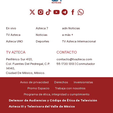
Cuenta de X / Twitter (se abre en una nuev
Cuenta de Instagram (se abre en una n
Cuenta de TikTok (se abre en una
Cuenta de YouTube (se abre 
Cuenta de Telegram (se a
Cuenta de Facebook 
Cuenta de Whats
En vivo
Azteca 7
adn Noticias
TV Azteca
Noticias
a más +
Azteca UNO
Deportes
TV Azteca Internacional
TV AZTECA
CONTACTO
Periférico Sur 4121,
contacto@tvazteca.com
Col. Fuentes Del Pedregal, C.P.
55 1720 1313
|
Conmutador
14140,
Ciudad De México, México.
Aviso de privacidad
Derechos
Inversionistas
Promo Espacio
Trabaja con nosotros
Programa de ética, integridad y cumplimiento
Defensor de Audiencias y Código de Ética de Televisión
Azteca III y Televisora del Valle de México