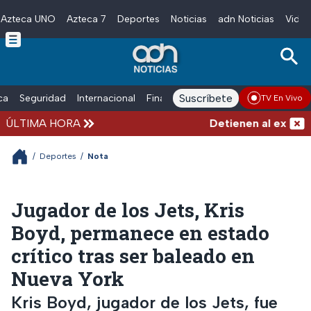
Azteca UNO
Azteca 7
Deportes
Noticias
adn Noticias
Video
Skip to main content
Suscríbete
ica
Seguridad
Internacional
Finanzas
adn Noticias Radio
Esp
TV En Vivo
ÚLTIMA HORA
Detienen al exgobern
/
Deportes
/
Nota
Jugador de los Jets, Kris
Boyd, permanece en estado
crítico tras ser baleado en
Nueva York
Kris Boyd, jugador de los Jets, fue