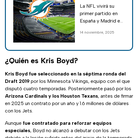
partido de la
La NFL vivirá su
NFL en Madrid
primer partido en
entre Dolphins
España y Madrid en
y Commanders
el mítico Santiago
14 noviembre, 2025
Bernabéu, será la
sede para el
compromiso entre
Miami Dolphins y
¿Quién es Kris Boyd?
Washington
Commanders.
Kris Boyd fue seleccionado en la séptima ronda del
Draft 2019
por los Minnesota Vikings, equipo con el que
disputó cuatro temporadas. Posteriormente pasó por los
Arizona Cardinals y los Houston Texans
, antes de firmar
en 2025 un contrato por un año y 1.6 millones de dólares
con los Jets.
Aunque
fue contratado para reforzar equipos
especiales
, Boyd no alcanzó a debutar con los Jets
debido a la lesión sufrida antes del inicio de la temporada.