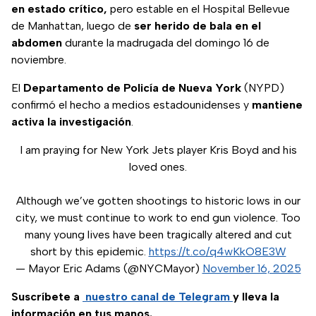
en estado crítico,
pero estable en el Hospital Bellevue
de Manhattan, luego de
ser herido de bala en el
abdomen
durante la madrugada del domingo 16 de
noviembre.
El
Departamento de Policía de Nueva York
(NYPD)
confirmó el hecho a medios estadounidenses y
mantiene
activa la investigación
.
I am praying for New York Jets player Kris Boyd and his
loved ones.
Although we’ve gotten shootings to historic lows in our
city, we must continue to work to end gun violence. Too
many young lives have been tragically altered and cut
short by this epidemic.
https://t.co/q4wKkO8E3W
— Mayor Eric Adams (@NYCMayor)
November 16, 2025
Suscríbete a
nuestro canal de Telegram
y lleva la
información en tus manos.