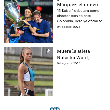
Márquez, el nuevo
entrenador de la
“El Kaiser” debutará como
director técnico ante
Selección Mexicana
Colombia, pero ya oficializó la
que debutará con
fecha de su primer encuentro
04 agosto, 2026
Colombia, Perú y
contra Estados Unidos, el
EUA?
máximo rival de la zona para
México
Muere la atleta
Natasha Ward,
promesa del atletismo
04 agosto, 2026
mundial a los 21 años
de edad