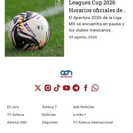
Leagues Cup 2026:
Horarios oficiales de
los partidos de la Liga
El Apertura 2026 de la Liga
MX se encuentra en pausa y
MX vs MLS de la Fase
los clubes mexicanos
1
competirán en el torneo
03 agosto, 2026
internacional contra la MLS
Cuenta de X / Twitter (se abre en una nuev
Cuenta de Instagram (se abre en una n
Cuenta de TikTok (se abre en una
Cuenta de YouTube (se abre 
Cuenta de Telegram (se a
Cuenta de Facebook 
Cuenta de Whats
En vivo
Azteca 7
adn Noticias
TV Azteca
Noticias
a más +
Azteca UNO
Deportes
TV Azteca Internacional