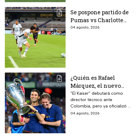
Se pospone partido de
Pumas vs Charlotte
FC en el inicio de la
04 agosto, 2026
Leagues Cup 2026
¿Quién es Rafael
Márquez, el nuevo
entrenador de la
“El Kaiser” debutará como
director técnico ante
Selección Mexicana
Colombia, pero ya oficializó la
que debutará con
fecha de su primer encuentro
04 agosto, 2026
Colombia, Perú y
contra Estados Unidos, el
EUA?
máximo rival de la zona para
México