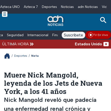
Azteca UNO
Azteca 7
Deportes
Noticias
adn Noticias
Video
Skip to main content
Suscríbete
ica
Seguridad
Internacional
Finanzas
adn Noticias Radio
Esp
TV En Vivo
ÚLTIMA HORA
Estados Unidos suspen
/
Deportes
/
Nota
Muere Nick Mangold,
leyenda de los Jets de Nueva
York, a los 41 años
Nick Mangold reveló que padecía
una enfermedad renal crónica y