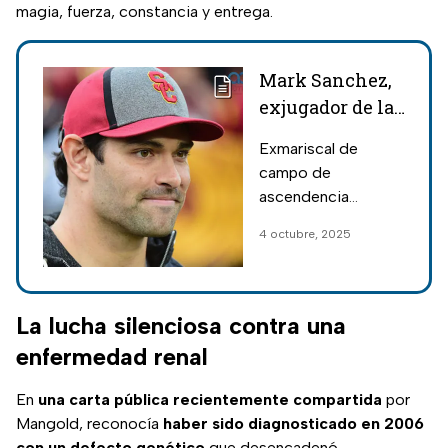
magia, fuerza, constancia y entrega.
Mark Sanchez,
exjugador de la
NFL, fue herido
Exmariscal de
y arrestado en
campo de
Indianápolis
ascendencia
mexicana jugó 8
4 octubre, 2025
temporadas con
diferentes equipos:
Jets, Eagles,
Cowboys y
La lucha silenciosa contra una
Washington,
enfermedad renal
destacando en los
playoffs de la AFC.
En
una carta pública recientemente compartida
por
Mangold, reconocía
haber sido diagnosticado en 2006
con un defecto genético
que desencadenó