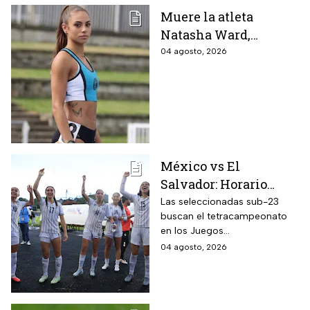
Muere la atleta
Natasha Ward,
promesa del atletismo
04 agosto, 2026
mundial a los 21 años
de edad
México vs El
Salvador: Horario
oficial y dónde ver la
Las seleccionadas sub-23
buscan el tetracampeonato
semifinal de la
en los Juegos
femenil en los Juegos
Centroamericanos y del
04 agosto, 2026
Centroamericanos
Caribe 2026; te contamos
2026
todos los detalles