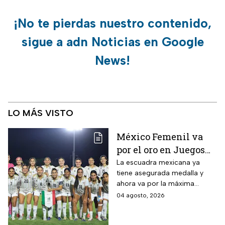
¡No te pierdas nuestro contenido,
sigue a adn Noticias en Google
News!
LO MÁS VISTO
México Femenil va
por el oro en Juegos
Centroamericanos; ya
La escuadra mexicana ya
tiene asegurada medalla y
conoce a su rival
ahora va por la máxima
presea en los Juegos
04 agosto, 2026
Centroamericanos