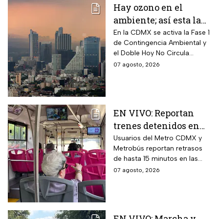
Hay ozono en el
ambiente; así esta la
calidad del aire en
En la CDMX se activa la Fase 1
de Contingencia Ambiental y
CDMX hoy
el Doble Hoy No Circula
cuando hay altos índices de
07 agosto, 2026
contaminación.
EN VIVO: Reportan
trenes detenidos en
líneas del Metro
Usuarios del Metro CDMX y
Metrobús reportan retrasos
CDMX hoy 7 de agosto;
de hasta 15 minutos en las
Metrobús restablece
líneas
07 agosto, 2026
servicio
EN VIVO: Marcha y