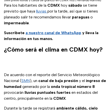
SMN prevé lluvias y caída de granizo en CDMX hoy
|
Fernando Ramírez
Para los habitantes de la
CDMX
hoy
sábado
se tiene
previsto que haya
lluvias
por la tarde, así que si tienes
planeado salir te recomendamos llevar
paraguas
o
impermeable
.
Suscríbete
a nuestro
canal de WhatsApp
y lleva la
información en tus manos.
¿Cómo será el clima en CDMX hoy?
De acuerdo con el reporte del Servicio Meteorológico
Nacional (
SMN
), un
canal de baja presión
y el
ingreso de
humedad
generado por la
onda tropical número 8
provocarán
lluvias puntuales fuertes
en estados del
centro, principalmente en la
CDMX
.
Durante la tarde se registrará
ambiente cálido, cielo