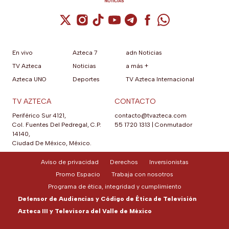
Cuenta de X / Twitter (se abre en una nuev
Cuenta de Instagram (se abre en una n
Cuenta de TikTok (se abre en una
Cuenta de YouTube (se abre 
Cuenta de Telegram (se a
Cuenta de Facebook 
Cuenta de Whats
En vivo
Azteca 7
adn Noticias
TV Azteca
Noticias
a más +
Azteca UNO
Deportes
TV Azteca Internacional
TV AZTECA
CONTACTO
Periférico Sur 4121,
contacto@tvazteca.com
Col. Fuentes Del Pedregal, C.P.
55 1720 1313
|
Conmutador
14140,
Ciudad De México, México.
Aviso de privacidad
Derechos
Inversionistas
Promo Espacio
Trabaja con nosotros
Programa de ética, integridad y cumplimiento
Defensor de Audiencias y Código de Ética de Televisión
Azteca III y Televisora del Valle de México