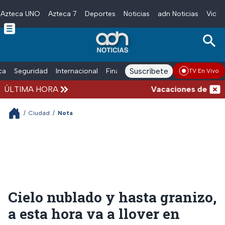
Azteca UNO
Azteca 7
Deportes
Noticias
adn Noticias
Video
Skip to main content
Suscríbete
ica
Seguridad
Internacional
Finanzas
adn Noticias Radio
Esp
TV En Vivo
ÚLTIMA HORA
Vacaciones de verano 
/
Ciudad
/
Nota
Cielo nublado y hasta granizo,
a esta hora va a llover en