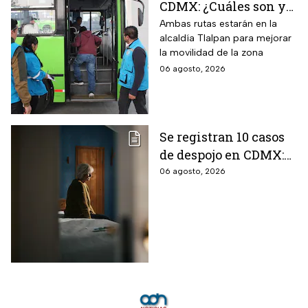
CDMX: ¿Cuáles son y
con qué estaciones
Ambas rutas estarán en la
alcaldía Tlalpan para mejorar
del Metrobús
la movilidad de la zona
conectan?
06 agosto, 2026
Se registran 10 casos
de despojo en CDMX:
adultos mayores son
06 agosto, 2026
las principales
víctimas