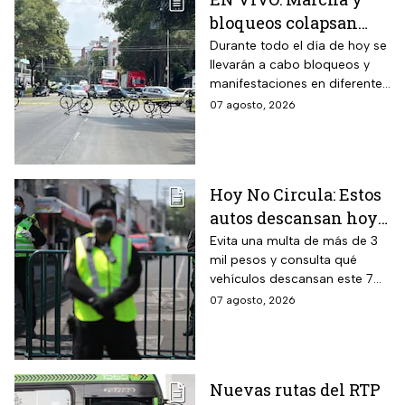
bloqueos colapsan
calles por cierres en
Durante todo el día de hoy se
llevarán a cabo bloqueos y
CDMX hoy
manifestaciones en diferentes
zonas de la CDMX por lo que
07 agosto, 2026
se recomienda a los
automovilistas tomar
previsiones para evitar el
tráfico.
Hoy No Circula: Estos
autos descansan hoy
viernes 7 de agosto en
Evita una multa de más de 3
mil pesos y consulta qué
CDMX y EDOMEX
vehículos descansan este 7
de agosto, los horarios del
07 agosto, 2026
programa y quiénes están
exentos en la CDMX y el
Estado de México.
Nuevas rutas del RTP