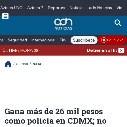
Azteca UNO
Azteca 7
Deportes
Noticias
adn Noticias
Video
Skip to main content
Suscríbete
ica
Seguridad
Internacional
Finanzas
adn Noticias Radio
Esp
TV En Vivo
ÚLTIMA HORA
Detienen al hombre q
/
Ciudad
/
Nota
Gana más de 26 mil pesos
como policía en CDMX; no