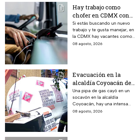
Hay trabajo como
chofer en CDMX con
sueldo de 13 mil 500
Si estás buscando un nuevo
trabajo y te gusta manejar, en
pesos; requisitos para
la CDMX hay vacantes como
aplicar
chofer y aquí te decimos
08 agosto, 2026
cuáles son los requisitos y
cómo puedes aplicar.
Evacuación en la
alcaldía Coyoacán de
CDMX tras caída de
Una pipa de gas cayó en un
socavón en la alcaldía
una pipa en un
Coyoacán, hay una intensa
socavón
movilización de servicios de
08 agosto, 2026
emergencia en al zona.