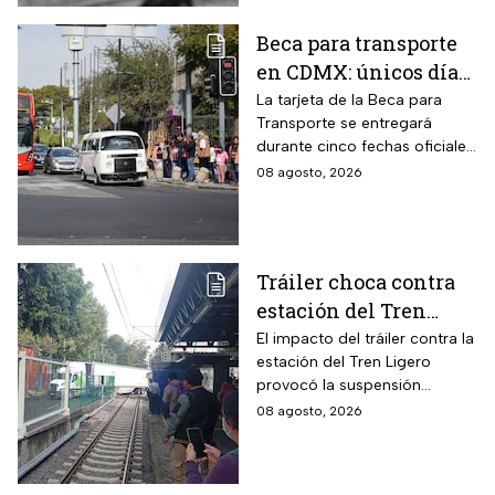
Beca para transporte
en CDMX: únicos días
para recoger la tarjeta
La tarjeta de la Beca para
Transporte se entregará
si te atrasaste
durante cinco fechas oficiales
en la CDMX; estos son los
08 agosto, 2026
requisitos
Tráiler choca contra
estación del Tren
Ligero en CDMX
El impacto del tráiler contra la
estación del Tren Ligero
provocó la suspensión
momentánea del servicio
08 agosto, 2026