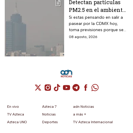
Detectan partículas
PM2.5 en el ambiente;
así esta la calidad del
Si estas pensando en salir a
pasear por la CDMX hoy,
aire hoy en la CDMX
toma previsiones porque se
detectaron partículas
08 agosto, 2026
contaminantes en el
ambiente.
Cuenta de X / Twitter (se abre en una nuev
Cuenta de Instagram (se abre en una n
Cuenta de TikTok (se abre en una
Cuenta de YouTube (se abre 
Cuenta de Telegram (se a
Cuenta de Facebook 
Cuenta de Whats
En vivo
Azteca 7
adn Noticias
TV Azteca
Noticias
a más +
Azteca UNO
Deportes
TV Azteca Internacional