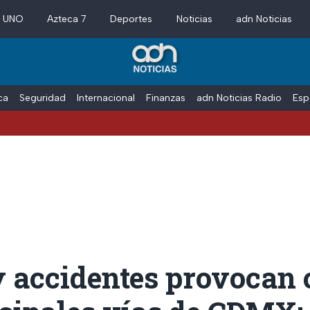
a UNO
Azteca 7
Deportes
Noticias
adn Noticias
ica
Seguridad
Internacional
Finanzas
adn Noticias Radio
Esp
 accidentes provocan 