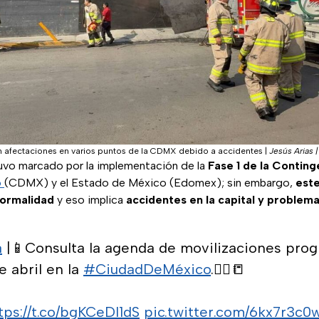
n afectaciones en varios puntos de la CDMX debido a accidentes
|
Jesús Arias |
tuvo marcado por la implementación de la
Fase 1 de la Contin
o
(CDMX) y el Estado de México (Edomex); sin embargo,
este
normalidad
y eso implica
accidentes en la capital y problemas
a
|📱Consulta la agenda de movilizaciones pro
e abril en la
#CiudadDeMéxico
.👮‍♀️📒
tps://t.co/bgKCeDl1dS
pic.twitter.com/6kx7r3c0