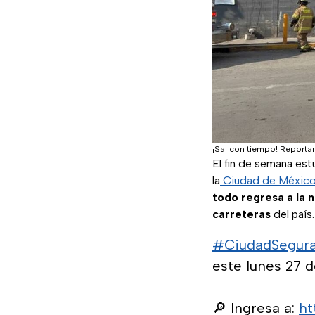
¡Sal con tiempo! Reporta
El fin de semana es
la
Ciudad de Méxic
todo regresa a la 
carreteras
del país.
#CiudadSegur
este lunes 27 d
🔎 Ingresa a:
ht