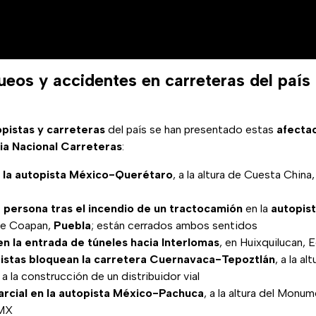
ueos y accidentes en carreteras del país
opistas y carreteras
del país se han presentado estas
afecta
ia Nacional Carreteras
:
 la autopista México-Querétaro
, a la altura de Cuesta China
persona tras el incendio de un tractocamión
en la
autopis
a de Coapan,
Puebla
; están cerrados ambos sentidos
n la entrada de túneles hacia Interlomas
, en Huixquilucan,
tistas bloquean la carretera Cuernavaca-Tepoztlán
, a la a
a la construcción de un distribuidor vial
arcial en la autopista México-Pachuca
, a la altura del Monum
DMX