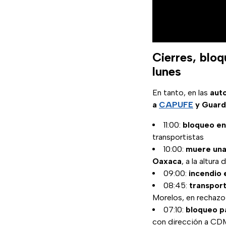
Cierres, bloq
lunes
En tanto, en las
aut
a
CAPUFE
y Guard
11:00:
bloqueo en
transportistas
10:00:
muere una 
Oaxaca
, a la altur
09:00:
incendio e
08:45:
transpor
Morelos, en rechazo 
07:10:
bloqueo p
con dirección a C