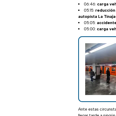
06:46:
carga veh
05:15:
reducción 
autopista La Tinaja
05:05:
accident
05:00:
carga veh
Ante estas circunst
llegar tarde a ningún 