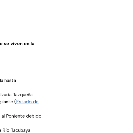
 se viven en la
la hasta
alzada Tazqueña
gilante (
Estado de
ín al Poniente debido
a Río Tacubaya