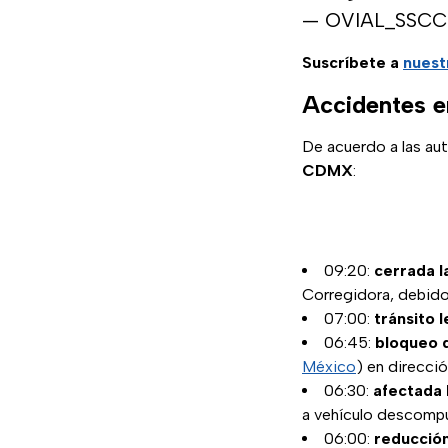
— OVIAL_SSC
Suscríbete a
nuest
Accidentes e
De acuerdo a las aut
CDMX
:
09:20:
cerrada l
Corregidora, debido
07:00:
tránsito 
06:45:
bloqueo 
México
) en direcci
06:30:
afectada l
a vehículo descomp
06:00:
reducción