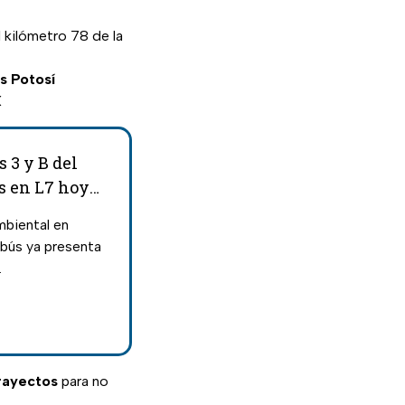
 kilómetro 78 de la
s Potosí
X
 3 y B del
s en L7 hoy
biental en
bús ya presenta
.
rayectos
para no