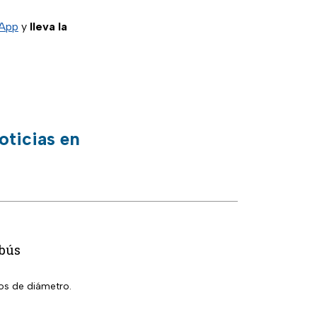
sApp
y
lleva la
oticias en
ebús
os de diámetro.