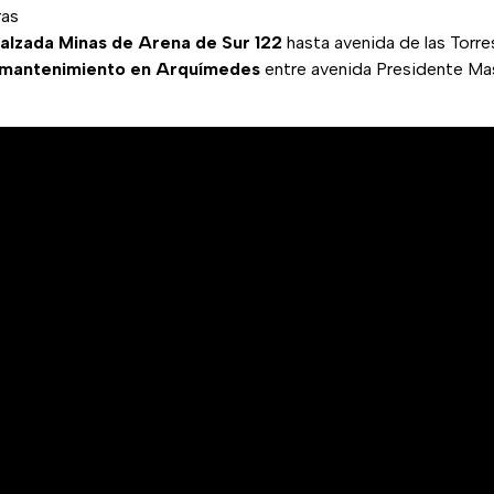
ras
alzada Minas de Arena de Sur 122
hasta avenida de las Torre
 mantenimiento en Arquímedes
entre avenida Presidente Ma