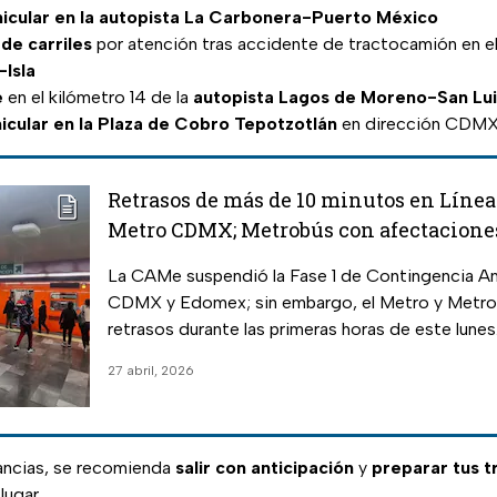
icular en la autopista La Carbonera-Puerto México
de carriles
por atención tras accidente de tractocamión en el
-Isla
e
en el kilómetro 14 de la
autopista Lagos de Moreno-San Lui
icular en la Plaza de Cobro Tepotzotlán
en dirección CDM
Retrasos de más de 10 minutos en Líneas
Metro CDMX; Metrobús con afectacione
27 de abril
La CAMe suspendió la Fase 1 de Contingencia Am
CDMX y Edomex; sin embargo, el Metro y Metro
retrasos durante las primeras horas de este lunes
27 abril, 2026
ancias, se recomienda
salir con anticipación
y
preparar tus t
lugar.