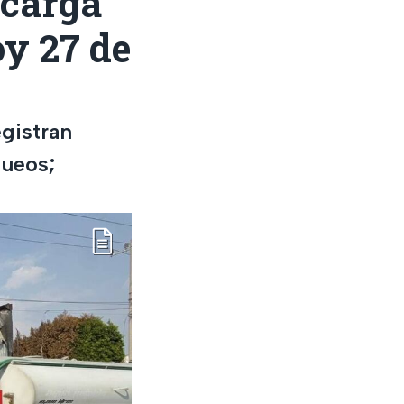
 carga
oy 27 de
egistran
queos;