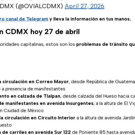
CDMX (@OVIALCDMX)
April 27, 2026
ro canal de Telegram
y lleva la información en tus manos.
n CDMX hoy 27 de abril
oridades capitalinas, estos son los
problemas de tránsito que
a circulación en Correo Mayor
, desde República de Guatema
 a presencia de manifestantes
lento en calzada de Tlalpan
, desde calzada del Hueso hacia c
de manifestantes en avenida Insurgentes
, a la altura de El Vi
ón Ciudad de México
a circulación en Circuito Interior
a la altura de avenida Jard
uesto
 de carriles en avenida Sur 122
de Poniente 85 hasta avenid